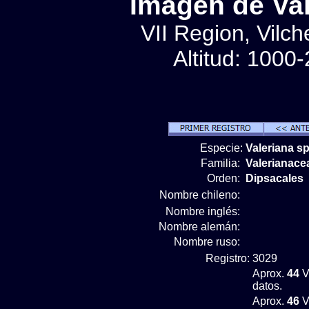
Imágen de Val
VII Region, Vilche
Altitud: 1000
Especie:
Valeriana s
Familia:
Valerianace
Orden:
Dipsacales
Nombre chileno:
Nombre inglés:
Nombre alemán:
Nombre ruso:
Registro:
3029
Aprox.
44
V
datos.
Aprox.
46
V