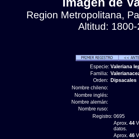
Imágen de Val
Region Metropolitana, Pa
Altitud: 1800
Especie:
Valeriana l
Familia:
Valerianace
Orden:
Dipsacales
Nombre chileno:
Nombre inglés:
Nombre alemán:
Nombre ruso:
Registro:
0695
Aprox.
44
V
datos.
Aprox.
46
V