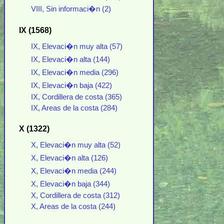
VIII, Sin informaci�n (2)
IX (1568)
IX, Elevaci�n muy alta (57)
IX, Elevaci�n alta (144)
IX, Elevaci�n media (296)
IX, Elevaci�n baja (422)
IX, Cordillera de costa (365)
IX, Areas de la costa (284)
X (1322)
X, Elevaci�n muy alta (52)
X, Elevaci�n alta (126)
X, Elevaci�n media (244)
X, Elevaci�n baja (344)
X, Cordillera de costa (312)
X, Areas de la costa (244)