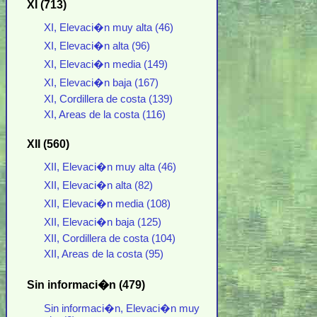
XI (713)
XI, Elevaci�n muy alta (46)
XI, Elevaci�n alta (96)
XI, Elevaci�n media (149)
XI, Elevaci�n baja (167)
XI, Cordillera de costa (139)
XI, Areas de la costa (116)
XII (560)
XII, Elevaci�n muy alta (46)
XII, Elevaci�n alta (82)
XII, Elevaci�n media (108)
XII, Elevaci�n baja (125)
XII, Cordillera de costa (104)
XII, Areas de la costa (95)
Sin informaci�n (479)
Sin informaci�n, Elevaci�n muy