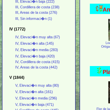
III, Elevaci�n baja (222)
III, Cordillera de costa (238)
An
III, Areas de la costa (276)
III, Sin informaci�n (1)
IV (1772)
IV, Elevaci�n muy alta (67)
Loa
IV, Elevaci�n alta (145)
Ortiga
IV, Elevaci�n media (283)
IV, Elevaci�n baja (420)
IV, Cordillera de costa (415)
IV, Areas de la costa (442)
Pl
V (1844)
V, Elevaci�n muy alta (80)
V, Elevaci�n alta (161)
V, Elevaci�n media (296)
V, Elevaci�n baja (471)
Flor de l