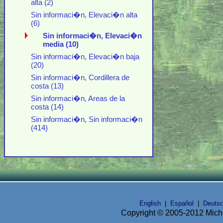
alta (2)
Sin informaci�n, Elevaci�n alta
(6)
Sin informaci�n, Elevaci�n
media (10)
Sin informaci�n, Elevaci�n baja
(20)
Sin informaci�n, Cordillera de
costa (13)
Sin informaci�n, Areas de la
costa (14)
Sin informaci�n, Sin informaci�n
(414)
English
|
Español
|
Deuts
Copyright © 2005-2012 Micha