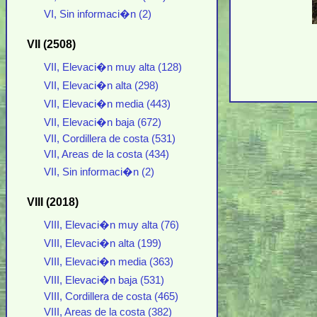
VI, Sin informaci�n (2)
VII (2508)
VII, Elevaci�n muy alta (128)
VII, Elevaci�n alta (298)
VII, Elevaci�n media (443)
VII, Elevaci�n baja (672)
VII, Cordillera de costa (531)
VII, Areas de la costa (434)
VII, Sin informaci�n (2)
VIII (2018)
VIII, Elevaci�n muy alta (76)
VIII, Elevaci�n alta (199)
VIII, Elevaci�n media (363)
VIII, Elevaci�n baja (531)
VIII, Cordillera de costa (465)
VIII, Areas de la costa (382)