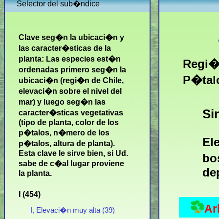
Selector del sub�ndice
Clave seg�n la ubicaci�n y
las caracter�sticas de la
planta: Las especies est�n
Regi�n
ordenadas primero seg�n la
P�tal
ubicaci�n (regi�n de Chile,
elevaci�n sobre el nivel del
mar) y luego seg�n las
Si
caracter�sticas vegetativas
(tipo de planta, color de los
p�talos, n�mero de los
El
p�talos, altura de planta).
Esta clave le sirve bien, si Ud.
bo
sabe de c�al lugar proviene
dep
la planta.
I (454)
Ar
I, Elevaci�n muy alta (39)