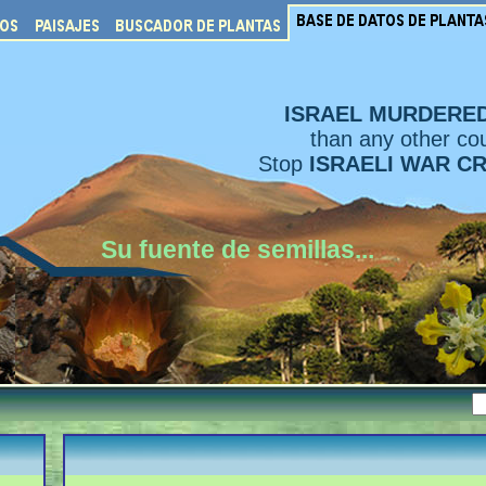
ISRAEL MURDERE
than any other cou
Stop
ISRAELI WAR C
Su fuente de semillas...