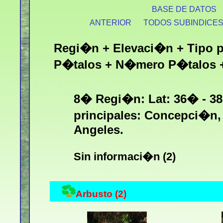
BASE DE DATOS
ANTERIOR
TODOS SUBINDICE
Regi�n + Elevaci�n + Tipo p
P�talos + N�mero P�talos + 
8� Regi�n: Lat: 36� - 3
principales: Concepci�n, 
Angeles.
Sin informaci�n (2)
Arbusto (2)