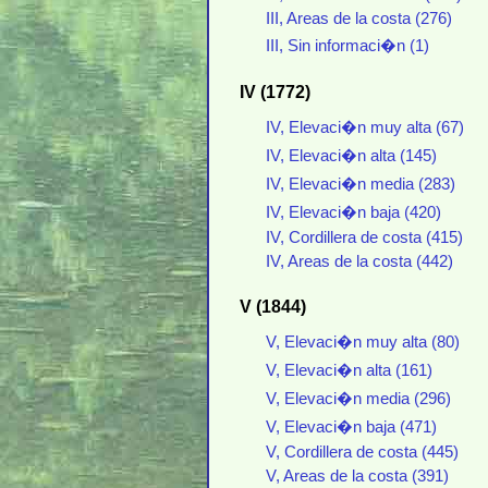
III, Areas de la costa (276)
III, Sin informaci�n (1)
IV (1772)
IV, Elevaci�n muy alta (67)
IV, Elevaci�n alta (145)
IV, Elevaci�n media (283)
IV, Elevaci�n baja (420)
IV, Cordillera de costa (415)
IV, Areas de la costa (442)
V (1844)
V, Elevaci�n muy alta (80)
V, Elevaci�n alta (161)
V, Elevaci�n media (296)
V, Elevaci�n baja (471)
V, Cordillera de costa (445)
V, Areas de la costa (391)