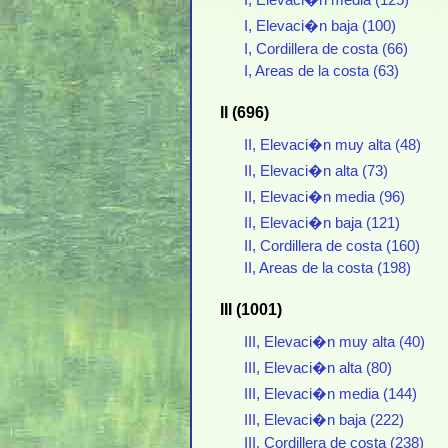
I, Elevaci�n media (125)
I, Elevaci�n baja (100)
I, Cordillera de costa (66)
I, Areas de la costa (63)
II (696)
II, Elevaci�n muy alta (48)
II, Elevaci�n alta (73)
II, Elevaci�n media (96)
II, Elevaci�n baja (121)
II, Cordillera de costa (160)
II, Areas de la costa (198)
III (1001)
III, Elevaci�n muy alta (40)
III, Elevaci�n alta (80)
III, Elevaci�n media (144)
III, Elevaci�n baja (222)
III, Cordillera de costa (238)