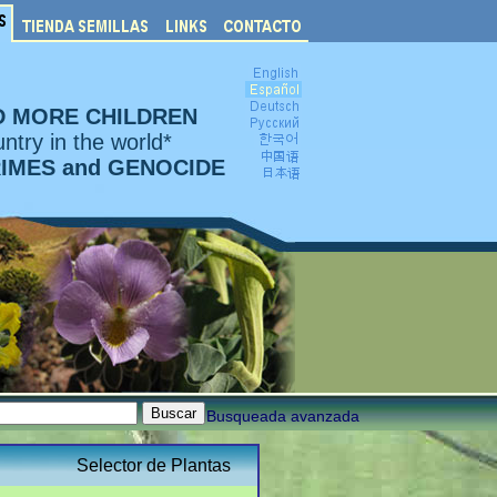
D MORE CHILDREN
ntry in the world*
RIMES and GENOCIDE
Busqueada avanzada
Selector de Plantas