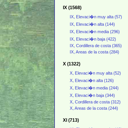
IX (1568)
IX, Elevaci�n muy alta (57)
IX, Elevaci�n alta (144)
IX, Elevaci�n media (296)
IX, Elevaci�n baja (422)
IX, Cordillera de costa (365)
IX, Areas de la costa (284)
X (1322)
X, Elevaci�n muy alta (52)
X, Elevaci�n alta (126)
X, Elevaci�n media (244)
X, Elevaci�n baja (344)
X, Cordillera de costa (312)
X, Areas de la costa (244)
XI (713)