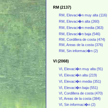
RM (2137)
RM, Elevaci�n muy alta (116)
RM, Elevaci�n alta (260)
RM, Elevaci�n media (363)
RM, Elevaci�n baja (546)
RM, Cordillera de costa (474)
RM, Areas de la costa (376)
RM, Sin informaci�n (2)
VI (2068)
VI, Elevaci�n muy alta (91)
VI, Elevaci�n alta (219)
VI, Elevaci�n media (351)
VI, Elevaci�n baja (551)
VI, Cordillera de costa (470)
VI, Areas de la costa (384)
VI, Sin informaci�n (2)