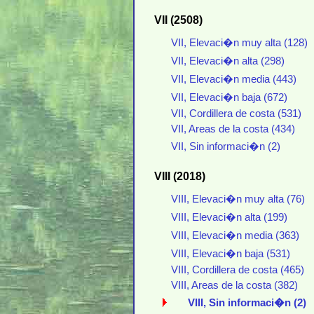
VII (2508)
VII, Elevaci�n muy alta (128)
VII, Elevaci�n alta (298)
VII, Elevaci�n media (443)
VII, Elevaci�n baja (672)
VII, Cordillera de costa (531)
VII, Areas de la costa (434)
VII, Sin informaci�n (2)
VIII (2018)
VIII, Elevaci�n muy alta (76)
VIII, Elevaci�n alta (199)
VIII, Elevaci�n media (363)
VIII, Elevaci�n baja (531)
VIII, Cordillera de costa (465)
VIII, Areas de la costa (382)
VIII, Sin informaci�n (2)