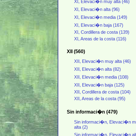
XI, Elevaci�n muy alta (46)
XI, Elevaci�n alta (96)
XI, Elevaci�n media (149)
XI, Elevaci�n baja (167)
XI, Cordillera de costa (139)
XI, Areas de la costa (116)
XII (560)
XII, Elevaci�n muy alta (46)
XII, Elevaci�n alta (82)
XII, Elevaci�n media (108)
XII, Elevaci�n baja (125)
XII, Cordillera de costa (104)
XII, Areas de la costa (95)
Sin informaci�n (479)
Sin informaci�n, Elevaci�n 
alta (2)
Sin informaci�n, Elevaci�n al