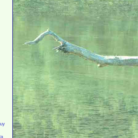
muy
ta