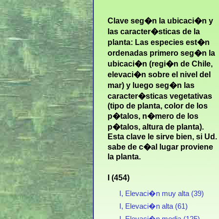
Clave seg�n la ubicaci�n y
las caracter�sticas de la
planta: Las especies est�n
ordenadas primero seg�n la
ubicaci�n (regi�n de Chile,
elevaci�n sobre el nivel del
mar) y luego seg�n las
caracter�sticas vegetativas
(tipo de planta, color de los
p�talos, n�mero de los
p�talos, altura de planta).
Esta clave le sirve bien, si Ud.
sabe de c�al lugar proviene
la planta.
I (454)
I, Elevaci�n muy alta (39)
I, Elevaci�n alta (61)