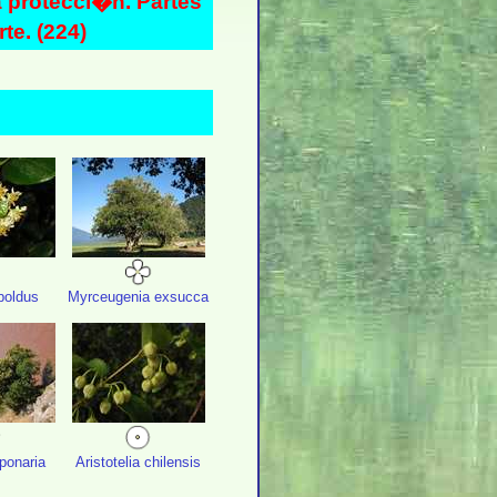
a protecci�n. Partes
te. (224)
oldus
Myrceugenia exsucca
aponaria
Aristotelia chilensis