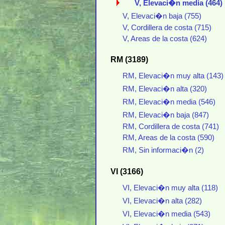
V, Elevaci�n media (464)
V, Elevaci�n baja (755)
V, Cordillera de costa (715)
V, Areas de la costa (624)
RM (3189)
RM, Elevaci�n muy alta (143)
RM, Elevaci�n alta (320)
RM, Elevaci�n media (546)
RM, Elevaci�n baja (847)
RM, Cordillera de costa (741)
RM, Areas de la costa (590)
RM, Sin informaci�n (2)
VI (3166)
VI, Elevaci�n muy alta (118)
VI, Elevaci�n alta (282)
VI, Elevaci�n media (543)