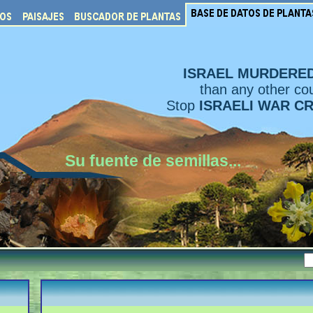
ISRAEL MURDERE
than any other cou
Stop
ISRAELI WAR C
Su fuente de semillas...