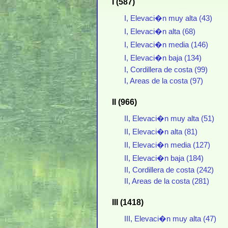
I (587)
I, Elevaci�n muy alta (43)
I, Elevaci�n alta (68)
I, Elevaci�n media (146)
I, Elevaci�n baja (134)
I, Cordillera de costa (99)
I, Areas de la costa (97)
II (966)
II, Elevaci�n muy alta (51)
II, Elevaci�n alta (81)
II, Elevaci�n media (127)
II, Elevaci�n baja (184)
II, Cordillera de costa (242)
II, Areas de la costa (281)
III (1418)
III, Elevaci�n muy alta (47)