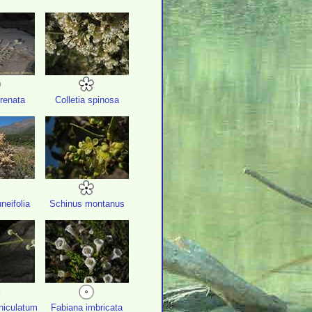
crenata
Colletia spinosa
neifolia
Schinus montanus
niculatum
Fabiana imbricata