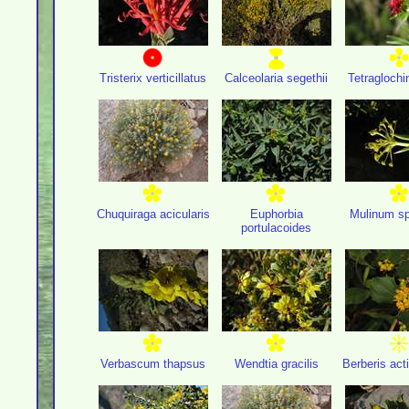
Tristerix verticillatus
Calceolaria segethii
Tetraglochi
Chuquiraga acicularis
Euphorbia
Mulinum s
portulacoides
Verbascum thapsus
Wendtia gracilis
Berberis act