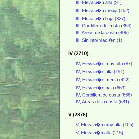
III, Elevaci�n alta (91)
III, Elevaci�n media (192)
III, Elevaci�n baja (327)
III, Cordillera de costa (354)
III, Areas de la costa (406)
III, Sin informaci�n (1)
IV (2710)
IV, Elevaci�n muy alta (87)
IV, Elevaci�n alta (191)
IV, Elevaci�n media (422)
IV, Elevaci�n baja (663)
IV, Cordillera de costa (666)
IV, Areas de la costa (681)
V (2878)
V, Elevaci�n muy alta (105)
V, Elevaci�n alta (215)