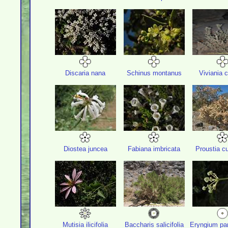
Discaria nana
Schinus montanus
Viviania 
Diostea juncea
Fabiana imbricata
Proustia cu
Mutisia ilicifolia
Baccharis salicifolia
Eryngium pa