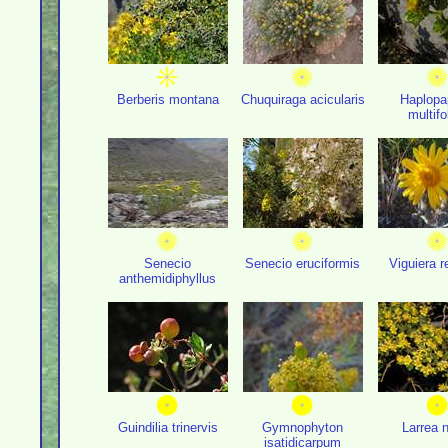
Berberis montana
Chuquiraga acicularis
Haplopa
multifo
Senecio
Senecio eruciformis
Viguiera r
anthemidiphyllus
Guindilia trinervis
Gymnophyton
Larrea n
isatidicarpum