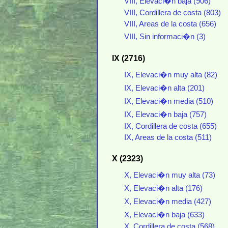
VIII, Elevaci�n baja (906)
VIII, Cordillera de costa (803)
VIII, Areas de la costa (656)
VIII, Sin informaci�n (3)
IX (2716)
IX, Elevaci�n muy alta (82)
IX, Elevaci�n alta (201)
IX, Elevaci�n media (510)
IX, Elevaci�n baja (757)
IX, Cordillera de costa (655)
IX, Areas de la costa (511)
X (2323)
X, Elevaci�n muy alta (73)
X, Elevaci�n alta (176)
X, Elevaci�n media (427)
X, Elevaci�n baja (633)
X, Cordillera de costa (568)