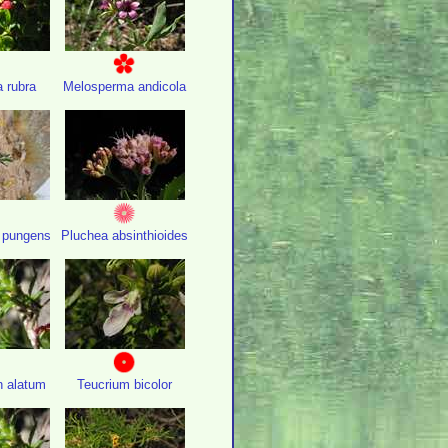
a rubra
Melosperma andicola
 pungens
Pluchea absinthioides
n alatum
Teucrium bicolor