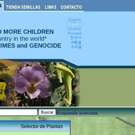
D MORE CHILDREN
ntry in the world*
RIMES and GENOCIDE
Busqueada avanzada
Selector de Plantas