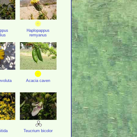
ppus
Haplopappus
lius
remyanus
evoluta
Acacia caven
itida
Teucrium bicolor