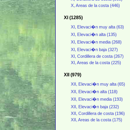
X, Areas de la costa (446)
XI (1285)
XI, Elevaci�n muy alta (63)
XI, Elevaci�n alta (135)
XI, Elevaci�n media (268)
XI, Elevaci�n baja (327)
XI, Cordillera de costa (267)
XI, Areas de la costa (225)
XII (979)
XII, Elevaci�n muy alta (65)
XII, Elevaci�n alta (118)
XII, Elevaci�n media (193)
XII, Elevaci�n baja (232)
XII, Cordillera de costa (196)
XII, Areas de la costa (175)