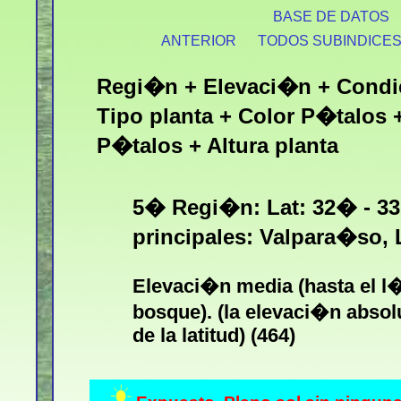
BASE DE DATOS
ANTERIOR
TODOS SUBINDICE
Regi�n + Elevaci�n + Condi
Tipo planta + Color P�talos
P�talos + Altura planta
5� Regi�n: Lat: 32� - 3
principales: Valpara�so,
Elevaci�n media (hasta el l
bosque). (la elevaci�n abso
de la latitud) (464)