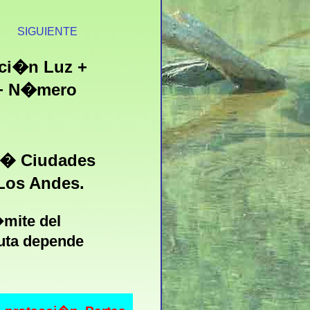
S
SIGUIENTE
ci�n Luz +
 + N�mero
3� Ciudades
 Los Andes.
�mite del
luta depende