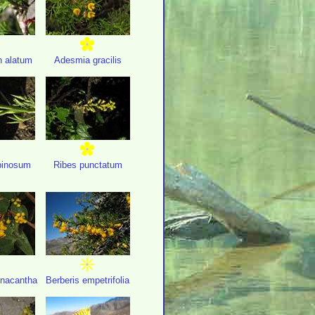
n alatum
Adesmia gracilis
pinosum
Ribes punctatum
inacantha
Berberis empetrifolia