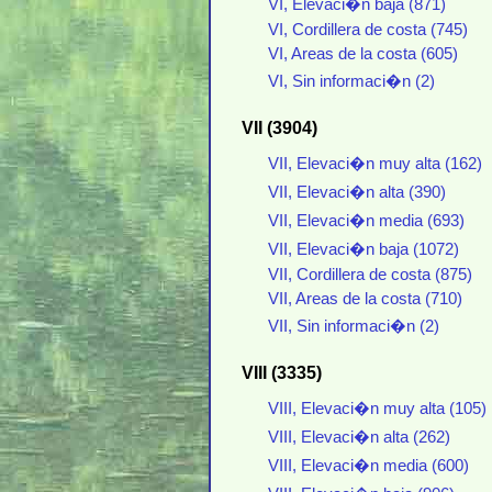
VI, Elevaci�n baja (871)
VI, Cordillera de costa (745)
VI, Areas de la costa (605)
VI, Sin informaci�n (2)
VII (3904)
VII, Elevaci�n muy alta (162)
VII, Elevaci�n alta (390)
VII, Elevaci�n media (693)
VII, Elevaci�n baja (1072)
VII, Cordillera de costa (875)
VII, Areas de la costa (710)
VII, Sin informaci�n (2)
VIII (3335)
VIII, Elevaci�n muy alta (105)
VIII, Elevaci�n alta (262)
VIII, Elevaci�n media (600)