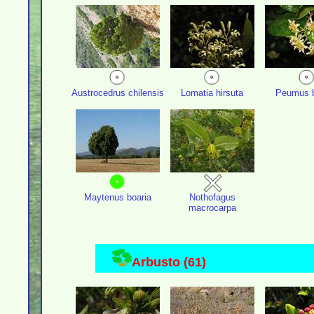
Austrocedrus chilensis
Lomatia hirsuta
Peumus b
Maytenus boaria
Nothofagus
macrocarpa
Arbusto (61)