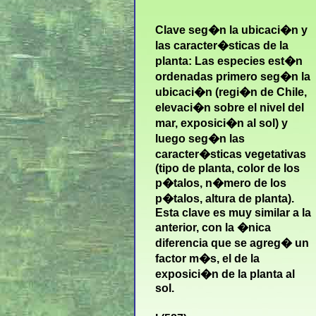
Clave seg�n la ubicaci�n y
las caracter�sticas de la
planta: Las especies est�n
ordenadas primero seg�n la
ubicaci�n (regi�n de Chile,
elevaci�n sobre el nivel del
mar, exposici�n al sol) y
luego seg�n las
caracter�sticas vegetativas
(tipo de planta, color de los
p�talos, n�mero de los
p�talos, altura de planta).
Esta clave es muy similar a la
anterior, con la �nica
diferencia que se agreg� un
factor m�s, el de la
exposici�n de la planta al
sol.