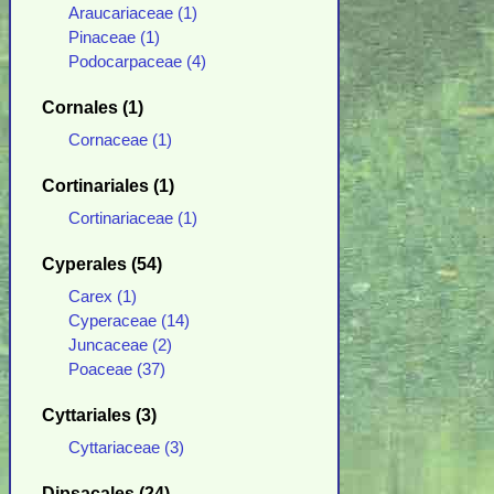
Araucariaceae (1)
Pinaceae (1)
Podocarpaceae (4)
Cornales (1)
Cornaceae (1)
Cortinariales (1)
Cortinariaceae (1)
Cyperales (54)
Carex (1)
Cyperaceae (14)
Juncaceae (2)
Poaceae (37)
Cyttariales (3)
Cyttariaceae (3)
Dipsacales (24)