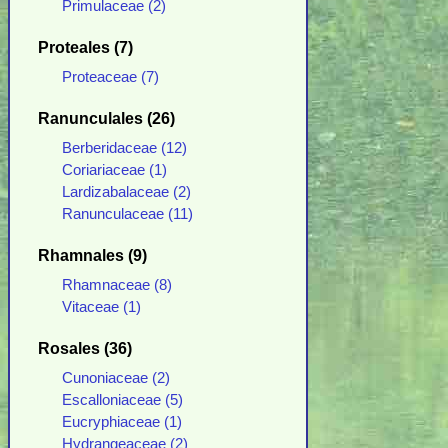
Primulaceae (2)
Proteales (7)
Proteaceae (7)
Ranunculales (26)
Berberidaceae (12)
Coriariaceae (1)
Lardizabalaceae (2)
Ranunculaceae (11)
Rhamnales (9)
Rhamnaceae (8)
Vitaceae (1)
Rosales (36)
Cunoniaceae (2)
Escalloniaceae (5)
Eucryphiaceae (1)
Hydrangeaceae (2)