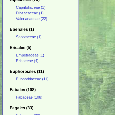
Caprifoliaceae (1)
Dipsacaceae (1)
Valerianaceae (22)
Ebenales (1)
Sapotaceae (1)
Ericales (5)
Empetraceae (1)
Ericaceae (4)
Euphorbiales (11)
Euphorbiaceae (11)
Fabales (108)
Fabaceae (108)
Fagales (33)