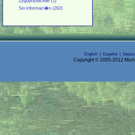
Zygophyllaceae (1)
Sin informaci�n (262)
English
|
Español
|
Deuts
Copyright © 2005-2012 Micha