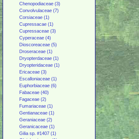
Chenopodiaceae (3)
Convolvulaceae (7)
Corsiaceae (1)
Cupressacae (1)
Cupressaceae (3)
Cyperaceae (4)
Dioscoreaceae (5)
Droseraceae (1)
Dryopterdaceae (1)
Dryopteridaceae (1)
Ericaceae (3)
Escalloniaceae (1)
Euphorbiaceae (6)
Fabaceae (40)
Fagaceae (2)
Fumariaceae (1)
Gentianaceae (1)
Geraniaceae (2)
Geranicaceae (1)
Gilia sp. #1407 (1)