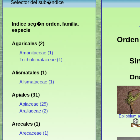
Selector del sub�ndice
Indice seg�n orden, familia,
especie
Orden 
Agaricales (2)
Amanitaceae (1)
Si
Tricholomataceae (1)
Alismatales (1)
Ona
Alismataceae (1)
Apiales (31)
Apiaceae (29)
Araliaceae (2)
Epilobium a
Arecales (1)
Arecaceae (1)