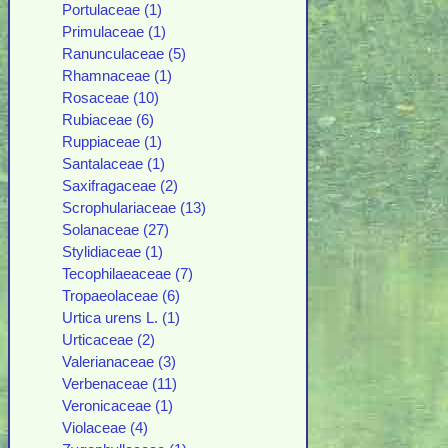
Portulaceae (1)
Primulaceae (1)
Ranunculaceae (5)
Rhamnaceae (1)
Rosaceae (10)
Rubiaceae (6)
Ruppiaceae (1)
Santalaceae (1)
Saxifragaceae (2)
Scrophulariaceae (13)
Solanaceae (27)
Stylidiaceae (1)
Tecophilaeaceae (7)
Tropaeolaceae (6)
Urtica urens L. (1)
Urticaceae (2)
Valerianaceae (3)
Verbenaceae (11)
Veronicaceae (1)
Violaceae (4)