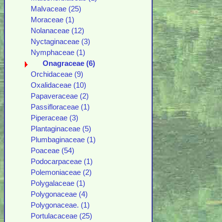
Malvaceae (25)
Moraceae (1)
Nolanaceae (12)
Nyctaginaceae (3)
Nymphaceae (1)
Onagraceae (6)
Orchidaceae (9)
Oxalidaceae (10)
Papaveraceae (2)
Passifloraceae (1)
Piperaceae (3)
Plantaginaceae (5)
Plumbaginaceae (1)
Poaceae (54)
Podocarpaceae (1)
Polemoniaceae (2)
Polygalaceae (1)
Polygonaceae (4)
Polygonaceae. (1)
Portulacaceae (25)