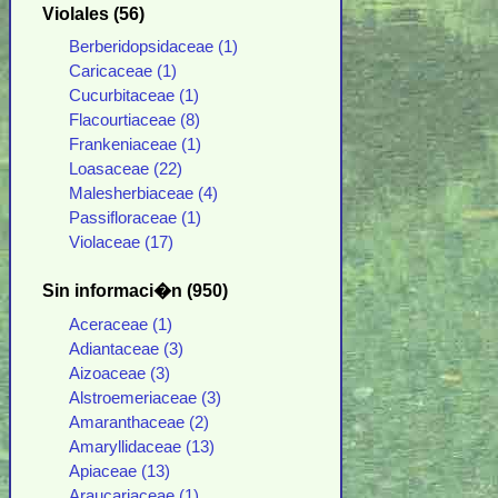
Violales (56)
Berberidopsidaceae (1)
Caricaceae (1)
Cucurbitaceae (1)
Flacourtiaceae (8)
Frankeniaceae (1)
Loasaceae (22)
Malesherbiaceae (4)
Passifloraceae (1)
Violaceae (17)
Sin informaci�n (950)
Aceraceae (1)
Adiantaceae (3)
Aizoaceae (3)
Alstroemeriaceae (3)
Amaranthaceae (2)
Amaryllidaceae (13)
Apiaceae (13)
Araucariaceae (1)