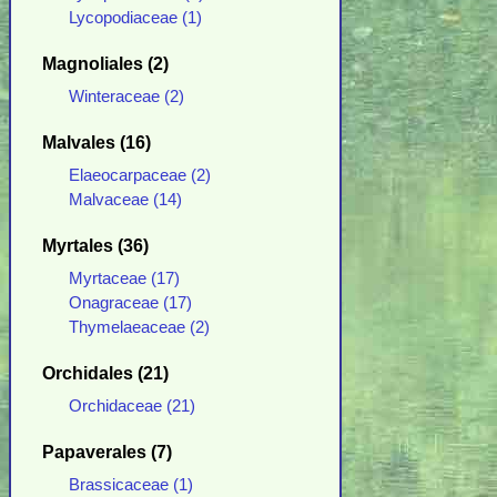
Lycopodiaceae (1)
Magnoliales (2)
Winteraceae (2)
Malvales (16)
Elaeocarpaceae (2)
Malvaceae (14)
Myrtales (36)
Myrtaceae (17)
Onagraceae (17)
Thymelaeaceae (2)
Orchidales (21)
Orchidaceae (21)
Papaverales (7)
Brassicaceae (1)