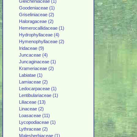
Gleicheniaceae (1)
Goodeniaceae (1)
Griseliniaceae (2)
Haloragaceae (2)
Hemerocallidaceae (1)
Hydrophyllaceae (4)
Hymenophyllaceae (2)
Iridaceae (9)
Juncaceae (4)
Juncaginaceae (1)
Krameriaceae (2)
Labiatae (1)
Lamiaceae (2)
Ledocarpaceae (1)
Lentibulariaceae (1)
Liliaceae (13)
Linaceae (2)
Loasaceae (11)
Lycopodiaceae (1)
Lythraceae (2)
Malesherbiaceae (1)