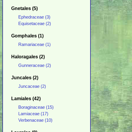
Gnetales (5)
Ephedraceae (3)
Equisetaceae (2)
Gomphales (1)
Ramariaceae (1)
Haloragales (2)
Gunneraceae (2)
Juncales (2)
Juncaceae (2)
Lamiales (42)
Boraginaceae (15)
Lamiaceae (17)
Verbenaceae (10)