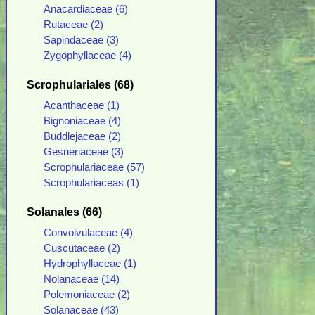
Anacardiaceae (6)
Rutaceae (2)
Sapindaceae (3)
Zygophyllaceae (4)
Scrophulariales (68)
Acanthaceae (1)
Bignoniaceae (4)
Buddlejaceae (2)
Gesneriaceae (3)
Scrophulariaceae (57)
Scrophulariaceas (1)
Solanales (66)
Convolvulaceae (4)
Cuscutaceae (2)
Hydrophyllaceae (1)
Nolanaceae (14)
Polemoniaceae (2)
Solanaceae (43)