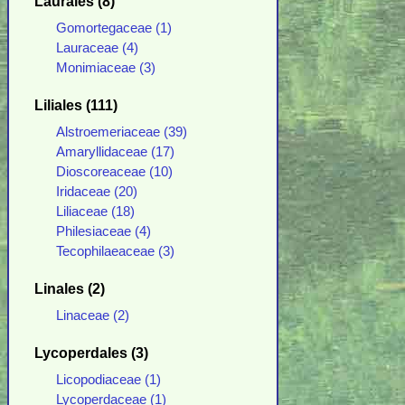
Laurales (8)
Gomortegaceae (1)
Lauraceae (4)
Monimiaceae (3)
Liliales (111)
Alstroemeriaceae (39)
Amaryllidaceae (17)
Dioscoreaceae (10)
Iridaceae (20)
Liliaceae (18)
Philesiaceae (4)
Tecophilaeaceae (3)
Linales (2)
Linaceae (2)
Lycoperdales (3)
Licopodiaceae (1)
Lycoperdaceae (1)