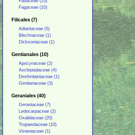
Fabaceae (23)
Fagaceae (10)
Filicales (7)
Adiantaceae (5)
Blechnaceae (1)
Dicksoniaceae (1)
Gentianales (10)
Apocynaceae (2)
Asclepiadaceae (4)
Desfontainiaceae (1)
Gentianaceae (3)
Geraniales (40)
Geraniaceae (7)
Ledocarpaceae (2)
Oxalidaceae (20)
Tropaeolaceae (10)
Vivianiaceae (1)