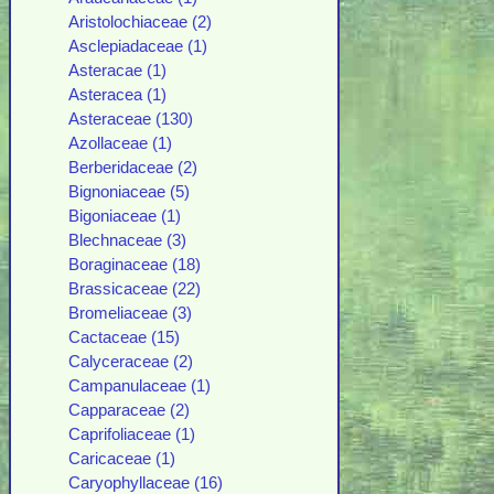
Aristolochiaceae (2)
Asclepiadaceae (1)
Asteracae (1)
Asteracea (1)
Asteraceae (130)
Azollaceae (1)
Berberidaceae (2)
Bignoniaceae (5)
Bigoniaceae (1)
Blechnaceae (3)
Boraginaceae (18)
Brassicaceae (22)
Bromeliaceae (3)
Cactaceae (15)
Calyceraceae (2)
Campanulaceae (1)
Capparaceae (2)
Caprifoliaceae (1)
Caricaceae (1)
Caryophyllaceae (16)