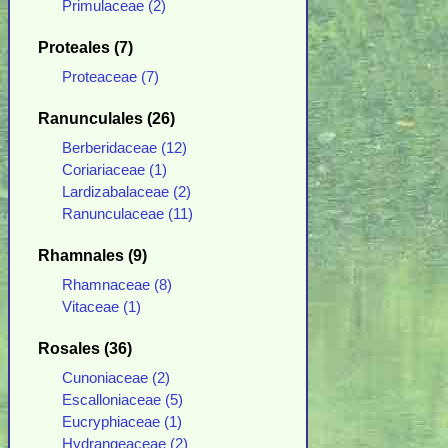
Primulaceae (2)
Proteales (7)
Proteaceae (7)
Ranunculales (26)
Berberidaceae (12)
Coriariaceae (1)
Lardizabalaceae (2)
Ranunculaceae (11)
Rhamnales (9)
Rhamnaceae (8)
Vitaceae (1)
Rosales (36)
Cunoniaceae (2)
Escalloniaceae (5)
Eucryphiaceae (1)
Hydrangeaceae (2)