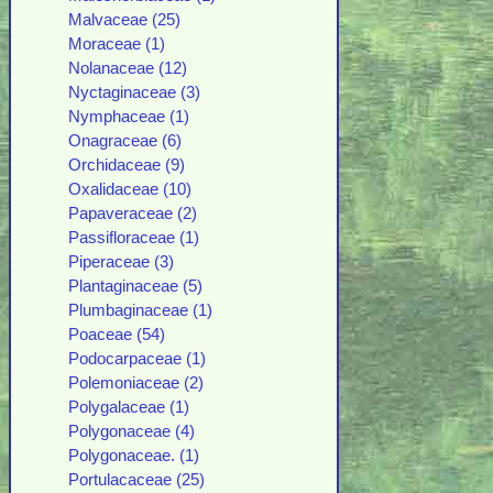
Malvaceae (25)
Moraceae (1)
Nolanaceae (12)
Nyctaginaceae (3)
Nymphaceae (1)
Onagraceae (6)
Orchidaceae (9)
Oxalidaceae (10)
Papaveraceae (2)
Passifloraceae (1)
Piperaceae (3)
Plantaginaceae (5)
Plumbaginaceae (1)
Poaceae (54)
Podocarpaceae (1)
Polemoniaceae (2)
Polygalaceae (1)
Polygonaceae (4)
Polygonaceae. (1)
Portulacaceae (25)