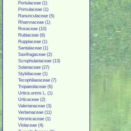
Portulaceae (1)
Primulaceae (1)
Ranunculaceae (5)
Rhamnaceae (1)
Rosaceae (10)
Rubiaceae (6)
Ruppiaceae (1)
Santalaceae (1)
Saxifragaceae (2)
Scrophulariaceae (13)
Solanaceae (27)
Stylidiaceae (1)
Tecophilaeaceae (7)
Tropaeolaceae (6)
Urtica urens L. (1)
Urticaceae (2)
Valerianaceae (3)
Verbenaceae (11)
Veronicaceae (1)
Violaceae (4)