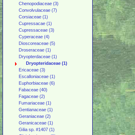
Chenopodiaceae (3)
Convolvulaceae (7)
Corsiaceae (1)
Cupressacae (1)
Cupressaceae (3)
Cyperaceae (4)
Dioscoreaceae (5)
Droseraceae (1)
Dryopterdaceae (1)
Dryopteridaceae (1)
Ericaceae (3)
Escalloniaceae (1)
Euphorbiaceae (6)
Fabaceae (40)
Fagaceae (2)
Fumariaceae (1)
Gentianaceae (1)
Geraniaceae (2)
Geranicaceae (1)
Gilia sp. #1407 (1)