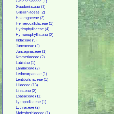
Gleicheniaceae (1)
Goodeniaceae (1)
Griseliniaceae (2)
Haloragaceae (2)
Hemerocallidaceae (1)
Hydrophyllaceae (4)
Hymenophyllaceae (2)
Iridaceae (9)
Juncaceae (4)
Juncaginaceae (1)
Krameriaceae (2)
Labiatae (1)
Lamiaceae (2)
Ledocarpaceae (1)
Lentibulariaceae (1)
Liliaceae (13)
Linaceae (2)
Loasaceae (11)
Lycopodiaceae (1)
Lythraceae (2)
Malesherbiaceae (1)