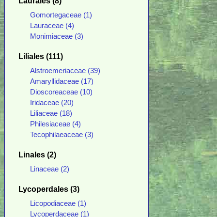
Laurales (8)
Gomortegaceae (1)
Lauraceae (4)
Monimiaceae (3)
Liliales (111)
Alstroemeriaceae (39)
Amaryllidaceae (17)
Dioscoreaceae (10)
Iridaceae (20)
Liliaceae (18)
Philesiaceae (4)
Tecophilaeaceae (3)
Linales (2)
Linaceae (2)
Lycoperdales (3)
Licopodiaceae (1)
Lycoperdaceae (1)