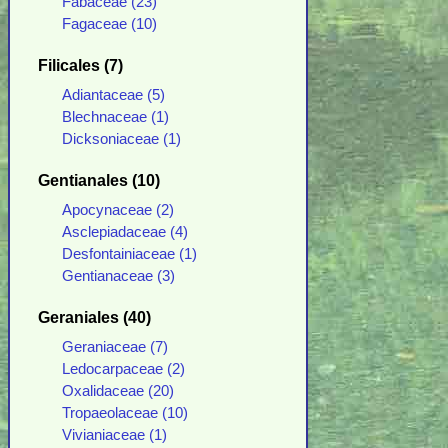
Fabaceae (23)
Fagaceae (10)
Filicales (7)
Adiantaceae (5)
Blechnaceae (1)
Dicksoniaceae (1)
Gentianales (10)
Apocynaceae (2)
Asclepiadaceae (4)
Desfontainiaceae (1)
Gentianaceae (3)
Geraniales (40)
Geraniaceae (7)
Ledocarpaceae (2)
Oxalidaceae (20)
Tropaeolaceae (10)
Vivianiaceae (1)