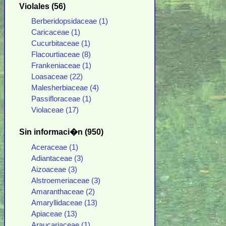
Violales (56)
Berberidopsidaceae (1)
Caricaceae (1)
Cucurbitaceae (1)
Flacourtiaceae (8)
Frankeniaceae (1)
Loasaceae (22)
Malesherbiaceae (4)
Passifloraceae (1)
Violaceae (17)
Sin informaci�n (950)
Aceraceae (1)
Adiantaceae (3)
Aizoaceae (3)
Alstroemeriaceae (3)
Amaranthaceae (2)
Amaryllidaceae (13)
Apiaceae (13)
Araucariaceae (1)