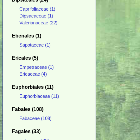
Caprifoliaceae (1)
Dipsacaceae (1)
Valerianaceae (22)
Ebenales (1)
Sapotaceae (1)
Ericales (5)
Empetraceae (1)
Ericaceae (4)
Euphorbiales (11)
Euphorbiaceae (11)
Fabales (108)
Fabaceae (108)
Fagales (33)