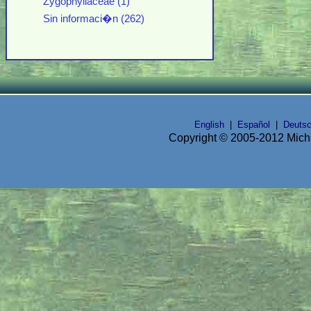
Zygophyllaceae (1)
Sin informaci�n (262)
English
|
Español
|
Deuts
Copyright © 2005-2012 Micha