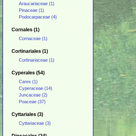
Araucariaceae (1)
Pinaceae (1)
Podocarpaceae (4)
Cornales (1)
Cornaceae (1)
Cortinariales (1)
Cortinariaceae (1)
Cyperales (54)
Carex (1)
Cyperaceae (14)
Juncaceae (2)
Poaceae (37)
Cyttariales (3)
Cyttariaceae (3)
Dipsacales (24)