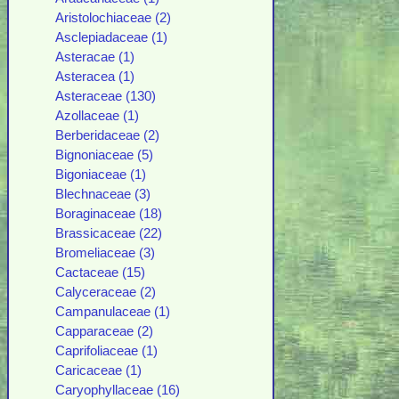
Aristolochiaceae (2)
Asclepiadaceae (1)
Asteracae (1)
Asteracea (1)
Asteraceae (130)
Azollaceae (1)
Berberidaceae (2)
Bignoniaceae (5)
Bigoniaceae (1)
Blechnaceae (3)
Boraginaceae (18)
Brassicaceae (22)
Bromeliaceae (3)
Cactaceae (15)
Calyceraceae (2)
Campanulaceae (1)
Capparaceae (2)
Caprifoliaceae (1)
Caricaceae (1)
Caryophyllaceae (16)