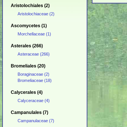
Aristolochiales (2)
Aristolochiaceae (2)
Ascomycetes (1)
Morchellaceae (1)
Asterales (266)
Asteraceae (266)
Bromeliales (20)
Boraginaceae (2)
Bromeliaceae (18)
Calycerales (4)
Calyceraceae (4)
Campanulales (7)
Campanulaceae (7)