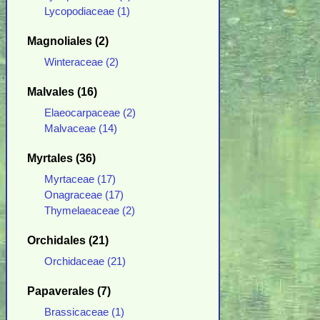
Lycopodiaceae (1)
Magnoliales (2)
Winteraceae (2)
Malvales (16)
Elaeocarpaceae (2)
Malvaceae (14)
Myrtales (36)
Myrtaceae (17)
Onagraceae (17)
Thymelaeaceae (2)
Orchidales (21)
Orchidaceae (21)
Papaverales (7)
Brassicaceae (1)