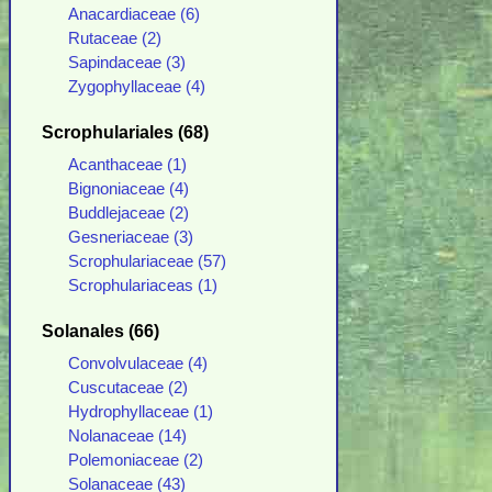
Anacardiaceae (6)
Rutaceae (2)
Sapindaceae (3)
Zygophyllaceae (4)
Scrophulariales (68)
Acanthaceae (1)
Bignoniaceae (4)
Buddlejaceae (2)
Gesneriaceae (3)
Scrophulariaceae (57)
Scrophulariaceas (1)
Solanales (66)
Convolvulaceae (4)
Cuscutaceae (2)
Hydrophyllaceae (1)
Nolanaceae (14)
Polemoniaceae (2)
Solanaceae (43)