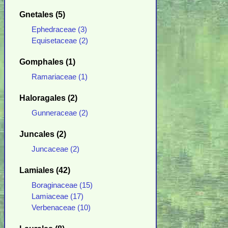
Gnetales (5)
Ephedraceae (3)
Equisetaceae (2)
Gomphales (1)
Ramariaceae (1)
Haloragales (2)
Gunneraceae (2)
Juncales (2)
Juncaceae (2)
Lamiales (42)
Boraginaceae (15)
Lamiaceae (17)
Verbenaceae (10)