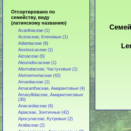
Отсортировано по
семейству, виду
(латинскому названию)
Семей
Acanthaceae (1)
Aceraceae, Кленовые (1)
Adiantaceae (8)
Le
Aextoxicaceae (1)
Aizoaceae (6)
Aleurodiscaceae (1)
Alismataceae, Частуховые (1)
Alstroemeriaceae (42)
Amanitaceae (1)
Amaranthaceae, Амарантовые (4)
Amaryllidaceae, Амариллисовые
(30)
Anacardiaceae (6)
Apiaceae, Зонтичные (42)
Apocynaceae, Кутровые (2)
Araliaceae (2)