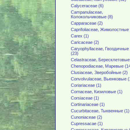
Calyceraceae (6)
Campanulaceae,
Колокольчиковые (8)
Capparaceae (2)
Caprifoliaceae, Жимолостные 
Carex (1)
Caricaceae (2)
Caryophyllaceae, Гвоздичные
(23)
Celastraceae, Бересклетовые 
Chenopodiaceae, Маревые (1
Clusiaceae, Зверобойные (2)
Convolvulaceae, Вьюнковые (
Coriariaceae (1)
Cornaceae, Кизиловые (1)
Corsiaceae (1)
Cortinariaceae (1)
Cucurbitaceae, Тыквенные (1)
Cunoniaceae (2)
Cupressacae (1)