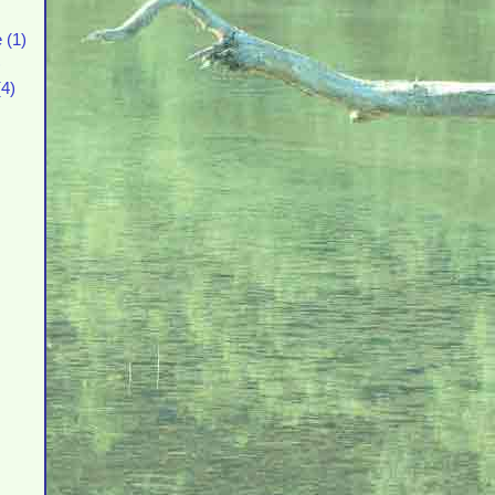
 (1)
)
4)