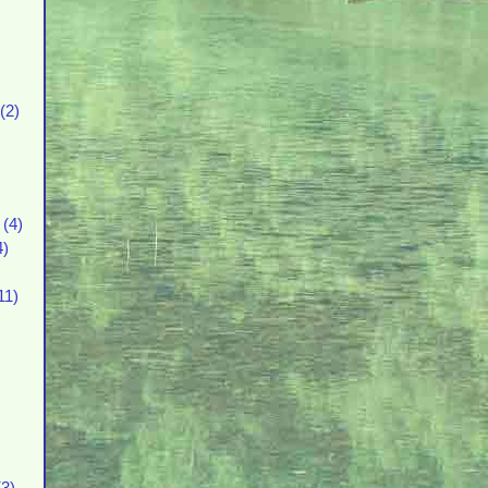
(2)
(4)
4)
11)