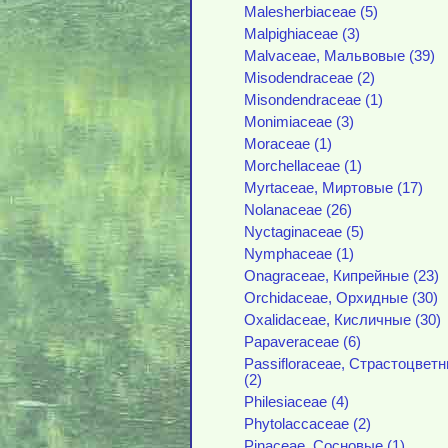
Malesherbiaceae (5)
Malpighiaceae (3)
Malvaceae, Мальвовые (39)
Misodendraceae (2)
Misondendraceae (1)
Monimiaceae (3)
Moraceae (1)
Morchellaceae (1)
Myrtaceae, Миртовые (17)
Nolanaceae (26)
Nyctaginaceae (5)
Nymphaceae (1)
Onagraceae, Кипрейные (23)
Orchidaceae, Орхидные (30)
Oxalidaceae, Кисличные (30)
Papaveraceae (6)
Passifloraceae, Страстоцвет
(2)
Philesiaceae (4)
Phytolaccaceae (2)
Pinaceae, Сосновые (1)