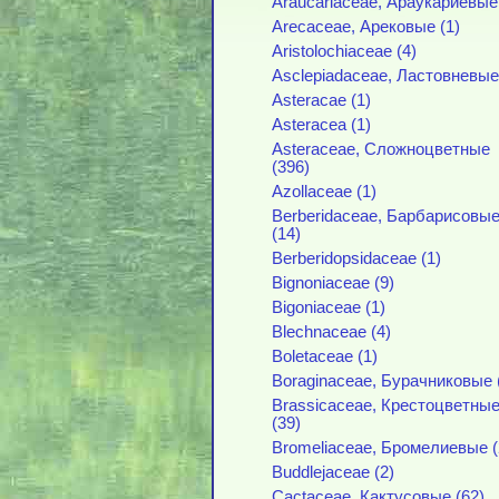
Araucariaceae, Араукариевые 
Arecaceae, Арековые (1)
Aristolochiaceae (4)
Asclepiadaceae, Ластовневые
Asteracae (1)
Asteracea (1)
Asteraceae, Сложноцветные
(396)
Azollaceae (1)
Berberidaceae, Барбарисовы
(14)
Berberidopsidaceae (1)
Bignoniaceae (9)
Bigoniaceae (1)
Blechnaceae (4)
Boletaceae (1)
Boraginaceae, Бурачниковые 
Brassicaceae, Крестоцветны
(39)
Bromeliaceae, Бромелиевые (
Buddlejaceae (2)
Cactaceae, Кактусовые (62)