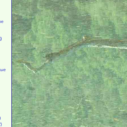
ые
)
вые
)
)