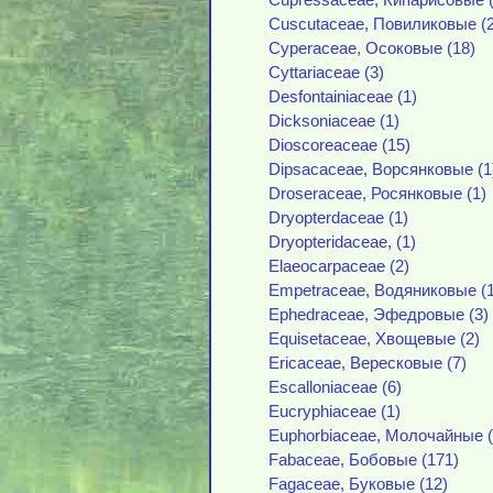
Cupressaceae, Кипарисовые (
Cuscutaceae, Повиликовые (2
Cyperaceae, Осоковые (18)
Cyttariaceae (3)
Desfontainiaceae (1)
Dicksoniaceae (1)
Dioscoreaceae (15)
Dipsacaceae, Ворсянковые (1
Droseraceae, Росянковые (1)
Dryopterdaceae (1)
Dryopteridaceae, (1)
Elaeocarpaceae (2)
Empetraceae, Водяниковые (1
Ephedraceae, Эфедровые (3)
Equisetaceae, Хвощевые (2)
Ericaceae, Вересковые (7)
Escalloniaceae (6)
Eucryphiaceae (1)
Euphorbiaceae, Молочайные (
Fabaceae, Бобовые (171)
Fagaceae, Буковые (12)