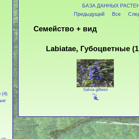
БАЗА ДАННЫХ РАСТЕ
Предыдущий
Все
Сле
Семейство + вид
Labiatae, Губоцветные (1
Salvia gilliesii
 (4)
вые