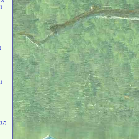
3)
)
)
)
17)