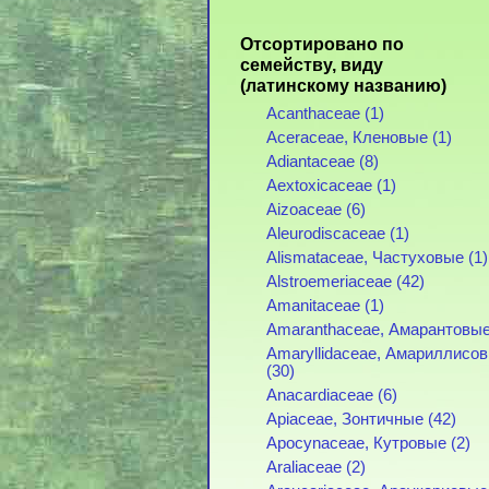
Отсортировано по
семейству, виду
(латинскому названию)
Acanthaceae (1)
Aceraceae, Кленовые (1)
Adiantaceae (8)
Aextoxicaceae (1)
Aizoaceae (6)
Aleurodiscaceae (1)
Alismataceae, Частуховые (1)
Alstroemeriaceae (42)
Amanitaceae (1)
Amaranthaceae, Амарантовые
Amaryllidaceae, Амариллисо
(30)
Anacardiaceae (6)
Apiaceae, Зонтичные (42)
Apocynaceae, Кутровые (2)
Araliaceae (2)