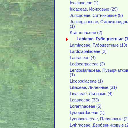
Icacinaceae (1)
Iridaceae, Ирисовые (29)
Juncaceae, Ситниковые (8)
Juncaginaceae, Ситниковидн
(1)
Krameriaceae (2)
Labiatae, Губоцветные (1
Lamiaceae, Губоцветные (19)
Lardizabalaceae (2)
Lauraceae (4)
Ledocarpaceae (3)
Lentibulariaceae, Пузырчатко
(1)
Licopodiaceae (1)
Liliaceae, Лилейные (31)
Linaceae, Льновые (4)
Loasaceae (33)
Loranthaceae (5)
Lycoperdaceae (1)
Lycopodiaceae, Плауновые (2
Lythraceae, Дербенниковые (2