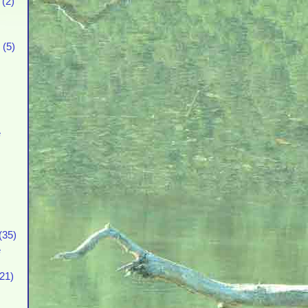
(2)
 (5)
е
(35)
е
21)