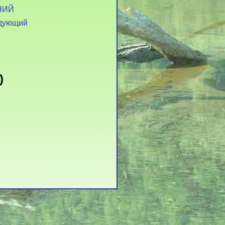
НИЙ
дующий
)