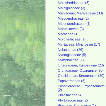
Malesherbiaceae (5)
Malpighiaceae (3)
Malvaceae, Мальвовые (39)
Misodendraceae (2)
Misondendraceae (1)
Monimiaceae (3)
Moraceae (1)
Morchellaceae (1)
Myrtaceae, Миртовые (17)
Nolanaceae (26)
Nyctaginaceae (5)
Nymphaceae (1)
Onagraceae, Кипрейные (23)
Orchidaceae, Орхидные (30)
Oxalidaceae, Кисличные (30)
Papaveraceae (6)
Passifloraceae, Страстоцвет
(2)
Philesiaceae (4)
Phytolaccaceae (2)
Pinaceae, Сосновые (1)