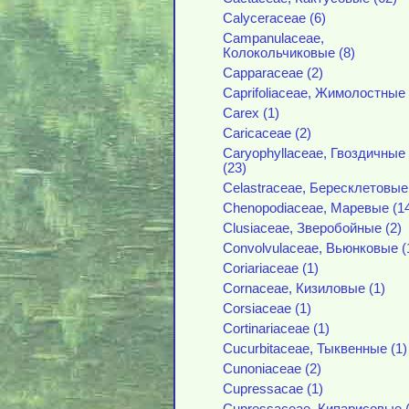
Calyceraceae (6)
Campanulaceae,
Колокольчиковые (8)
Capparaceae (2)
Caprifoliaceae, Жимолостные 
Carex (1)
Caricaceae (2)
Caryophyllaceae, Гвоздичные
(23)
Celastraceae, Бересклетовые 
Chenopodiaceae, Маревые (1
Clusiaceae, Зверобойные (2)
Convolvulaceae, Вьюнковые (
Coriariaceae (1)
Cornaceae, Кизиловые (1)
Corsiaceae (1)
Cortinariaceae (1)
Cucurbitaceae, Тыквенные (1)
Cunoniaceae (2)
Cupressacae (1)