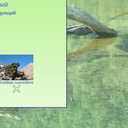
НИЙ
дующий
Buddleja suaveolens