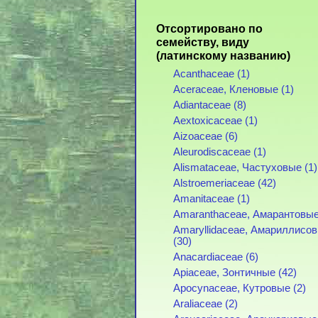
Отсортировано по
семейству, виду
(латинскому названию)
Acanthaceae (1)
Aceraceae, Кленовые (1)
Adiantaceae (8)
Aextoxicaceae (1)
Aizoaceae (6)
Aleurodiscaceae (1)
Alismataceae, Частуховые (1)
Alstroemeriaceae (42)
Amanitaceae (1)
Amaranthaceae, Амарантовые
Amaryllidaceae, Амариллисо
(30)
Anacardiaceae (6)
Apiaceae, Зонтичные (42)
Apocynaceae, Кутровые (2)
Araliaceae (2)