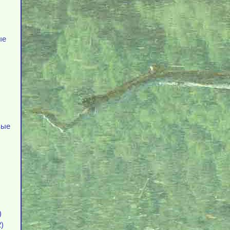
ые
вые
)
)