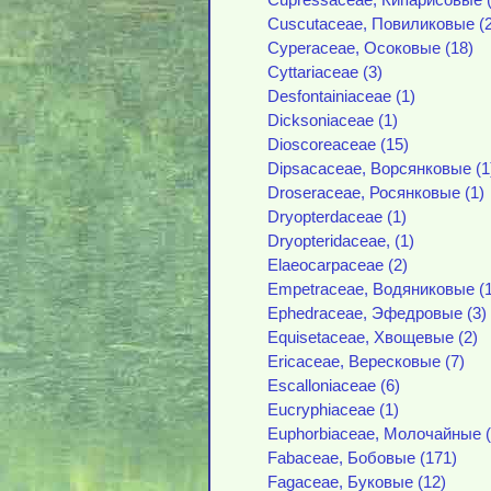
Cupressaceae, Кипарисовые (
Cuscutaceae, Повиликовые (2
Cyperaceae, Осоковые (18)
Cyttariaceae (3)
Desfontainiaceae (1)
Dicksoniaceae (1)
Dioscoreaceae (15)
Dipsacaceae, Ворсянковые (1
Droseraceae, Росянковые (1)
Dryopterdaceae (1)
Dryopteridaceae, (1)
Elaeocarpaceae (2)
Empetraceae, Водяниковые (1
Ephedraceae, Эфедровые (3)
Equisetaceae, Хвощевые (2)
Ericaceae, Вересковые (7)
Escalloniaceae (6)
Eucryphiaceae (1)
Euphorbiaceae, Молочайные (
Fabaceae, Бобовые (171)
Fagaceae, Буковые (12)