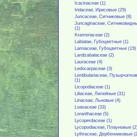
Icacinaceae (1)
Iridaceae, Ирисовые (29)
Juncaceae, Ситниковые (8)
Juncaginaceae, Ситниковидн
(1)
Krameriaceae (2)
Labiatae, Губоцветные (1)
Lamiaceae, Губоцветные (19)
Lardizabalaceae (2)
Lauraceae (4)
Ledocarpaceae (3)
Lentibulariaceae, Пузырчатко
(1)
Licopodiaceae (1)
Liliaceae, Лилейные (31)
Linaceae, Льновые (4)
Loasaceae (33)
Loranthaceae (5)
Lycoperdaceae (1)
Lycopodiaceae, Плауновые (2
Lythraceae, Дербенниковые (2