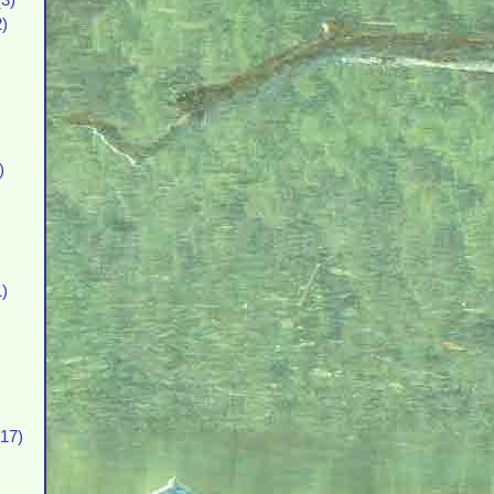
3)
)
)
)
17)