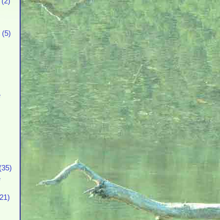
(2)
 (5)
е
(35)
е
21)