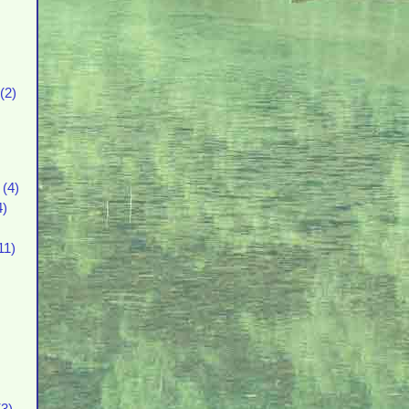
(2)
(4)
4)
11)