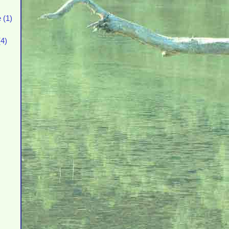
 (1)
)
4)