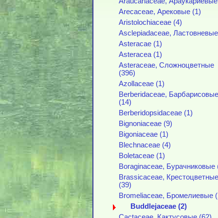
Araucariaceae, Араукариевые 
Arecaceae, Арековые (1)
Aristolochiaceae (4)
Asclepiadaceae, Ластовневые
Asteracae (1)
Asteracea (1)
Asteraceae, Сложноцветные
(396)
Azollaceae (1)
Berberidaceae, Барбарисовы
(14)
Berberidopsidaceae (1)
Bignoniaceae (9)
Bigoniaceae (1)
Blechnaceae (4)
Boletaceae (1)
Boraginaceae, Бурачниковые 
Brassicaceae, Крестоцветны
(39)
Bromeliaceae, Бромелиевые (
Buddlejaceae (2)
Cactaceae, Кактусовые (62)