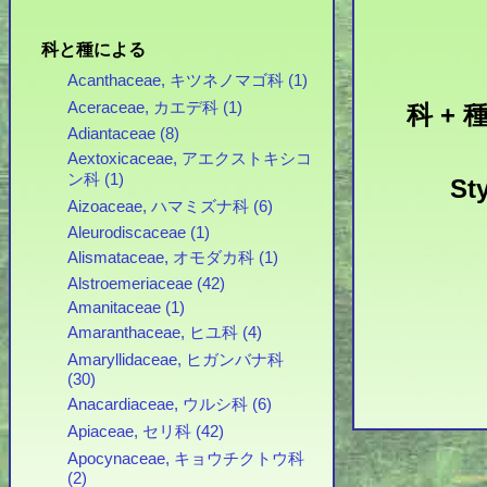
科と種による
Acanthaceae, キツネノマゴ科 (1)
Aceraceae, カエデ科 (1)
科 + 
Adiantaceae (8)
Aextoxicaceae, アエクストキシコ
ン科 (1)
St
Aizoaceae, ハマミズナ科 (6)
Aleurodiscaceae (1)
Alismataceae, オモダカ科 (1)
Alstroemeriaceae (42)
Amanitaceae (1)
Amaranthaceae, ヒユ科 (4)
Amaryllidaceae, ヒガンバナ科
(30)
Anacardiaceae, ウルシ科 (6)
Apiaceae, セリ科 (42)
Apocynaceae, キョウチクトウ科
(2)