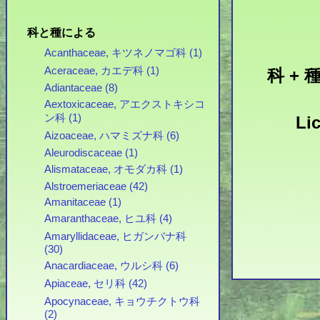
科と種による
Acanthaceae, キツネノマゴ科 (1)
Aceraceae, カエデ科 (1)
科 + 
Adiantaceae (8)
Aextoxicaceae, アエクストキシコ
ン科 (1)
Li
Aizoaceae, ハマミズナ科 (6)
Aleurodiscaceae (1)
Alismataceae, オモダカ科 (1)
Alstroemeriaceae (42)
Amanitaceae (1)
Amaranthaceae, ヒユ科 (4)
Amaryllidaceae, ヒガンバナ科
(30)
Anacardiaceae, ウルシ科 (6)
Apiaceae, セリ科 (42)
Apocynaceae, キョウチクトウ科
(2)