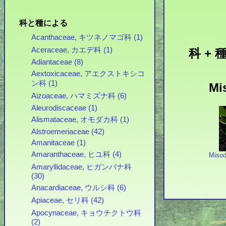
科と種による
Acanthaceae, キツネノマゴ科 (1)
Aceraceae, カエデ科 (1)
科 + 
Adiantaceae (8)
Aextoxicaceae, アエクストキシコ
ン科 (1)
Mi
Aizoaceae, ハマミズナ科 (6)
Aleurodiscaceae (1)
Alismataceae, オモダカ科 (1)
Alstroemeriaceae (42)
Amanitaceae (1)
Amaranthaceae, ヒユ科 (4)
Misod
Amaryllidaceae, ヒガンバナ科
(30)
Anacardiaceae, ウルシ科 (6)
Apiaceae, セリ科 (42)
Apocynaceae, キョウチクトウ科
(2)