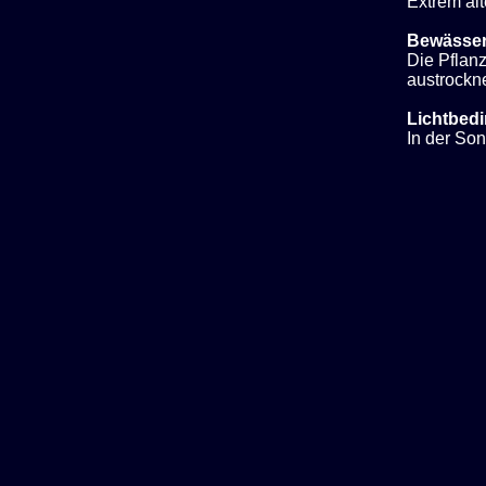
Extrem al
Bewässe
Die Pflan
austrockn
Lichtbed
In der So