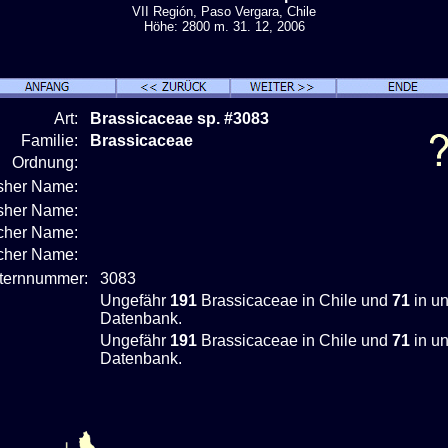
VII Región, Paso Vergara, Chile
Höhe: 2800 m. 31. 12, 2006
Art:
Brassicaceae sp. #3083
Familie:
Brassicaceae
Ordnung:
isher Name:
isher Name:
cher Name:
scher Name:
nternnummer:
3083
Ungefähr
191
Brassicaceae in Chile und
71
in un
Datenbank.
Ungefähr
191
Brassicaceae in Chile und
71
in un
Datenbank.