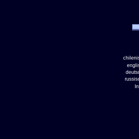
chilen
engl
deuts
russi
I