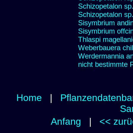
Schizopetalon sp.
Schizopetalon sp
Sisymbrium andi
Sisymbrium offcin
Thlaspi magellan
Weberbauera chil
Werdermannia ane
nicht bestimmte 
Home
|
Pflanzendatenba
Sa
Anfang
|
<< zurü