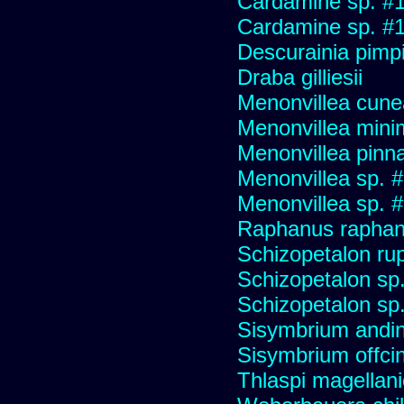
Cardamine sp. #
Cardamine sp. #
Descurainia pimpin
Draba gilliesii
Menonvillea cune
Menonvillea mini
Menonvillea pinna
Menonvillea sp. 
Menonvillea sp. 
Raphanus raphani
Schizopetalon ru
Schizopetalon sp.
Schizopetalon sp
Sisymbrium andi
Sisymbrium offcin
Thlaspi magellan