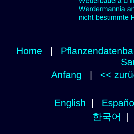
Weberbauera chil
Werdermannia ane
nicht bestimmte 
Home
|
Pflanzendatenba
Sa
Anfang
|
<< zurü
English
|
Españo
한국어