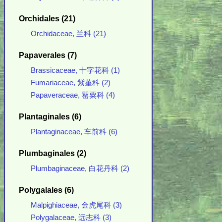
Orchidales (21)
Orchidaceae, 兰科 (21)
Papaverales (7)
Brassicaceae, 十字花科 (1)
Fumariaceae, 紫堇科 (2)
Papaveraceae, 罂粟科 (4)
Plantaginales (6)
Plantaginaceae, 车前科 (6)
Plumbaginales (2)
Plumbaginaceae, 白花丹科 (2)
Polygalales (6)
Malpighiaceae, 金虎尾科 (3)
Polygalaceae, 远志科 (3)