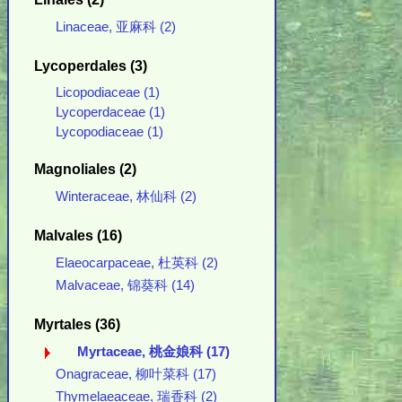
Linaceae, 亚麻科 (2)
Lycoperdales (3)
Licopodiaceae (1)
Lycoperdaceae (1)
Lycopodiaceae (1)
Magnoliales (2)
Winteraceae, 林仙科 (2)
Malvales (16)
Elaeocarpaceae, 杜英科 (2)
Malvaceae, 锦葵科 (14)
Myrtales (36)
Myrtaceae, 桃金娘科 (17)
Onagraceae, 柳叶菜科 (17)
Thymelaeaceae, 瑞香科 (2)