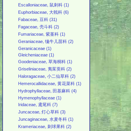
Escalloniaceae, 鼠刺科 (1)
Euphorbiaceae, 大戟科 (6)
Fabaceae, 豆科 (31)
Fagaceae, 壳斗科 (2)
Fumariaceae, 紫堇科 (1)
Geraniaceae, 牻牛儿苗科 (2)
Geranicaceae (1)
Gleicheniaceae (1)
Goodeniaceae, 草海桐科 (1)
Griseliniaceae, 夷茱萸科 (2)
Haloragaceae, 小二仙草科 (2)
Hemerocallidaceae, 黄花菜科 (1)
Hydrophyllaceae, 田基麻科 (4)
Hymenophyllaceae (1)
Iridaceae, 鸢尾科 (7)
Juncaceae, 灯心草科 (3)
Juncaginaceae, 水麦冬科 (1)
Krameriaceae, 刺球果科 (2)