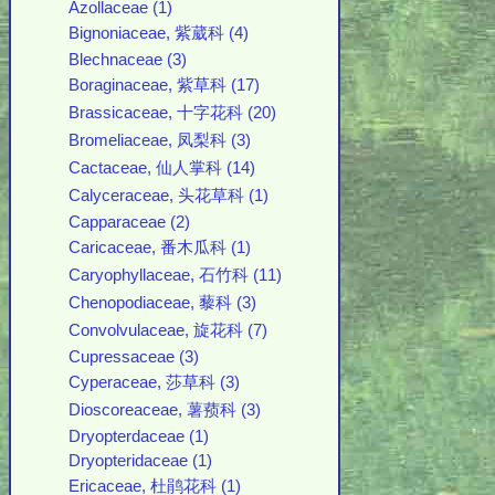
Azollaceae (1)
Bignoniaceae, 紫葳科 (4)
Blechnaceae (3)
Boraginaceae, 紫草科 (17)
Brassicaceae, 十字花科 (20)
Bromeliaceae, 凤梨科 (3)
Cactaceae, 仙人掌科 (14)
Calyceraceae, 头花草科 (1)
Capparaceae (2)
Caricaceae, 番木瓜科 (1)
Caryophyllaceae, 石竹科 (11)
Chenopodiaceae, 藜科 (3)
Convolvulaceae, 旋花科 (7)
Cupressaceae (3)
Cyperaceae, 莎草科 (3)
Dioscoreaceae, 薯蓣科 (3)
Dryopterdaceae (1)
Dryopteridaceae (1)
Ericaceae, 杜鹃花科 (1)