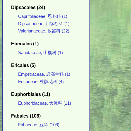
Dipsacales (24)
Caprifoliaceae, 忍冬科 (1)
Dipsacaceae, 川续断科 (1)
Valerianaceae, 败酱科 (22)
Ebenales (1)
Sapotaceae, 山榄科 (1)
Ericales (5)
Empetraceae, 岩高兰科 (1)
Ericaceae, 杜鹃花科 (4)
Euphorbiales (11)
Euphorbiaceae, 大戟科 (11)
Fabales (108)
Fabaceae, 豆科 (108)