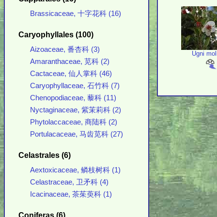
Brassicaceae, 十字花科 (16)
Caryophyllales (100)
Aizoaceae, 番杏科 (3)
Ugni mol
Amaranthaceae, 苋科 (2)
Cactaceae, 仙人掌科 (46)
Caryophyllaceae, 石竹科 (7)
Chenopodiaceae, 藜科 (11)
Nyctaginaceae, 紫茉莉科 (2)
Phytolaccaceae, 商陆科 (2)
Portulacaceae, 马齿苋科 (27)
Celastrales (6)
Aextoxicaceae, 鳞枝树科 (1)
Celastraceae, 卫矛科 (4)
Icacinaceae, 茶茱萸科 (1)
Coniferas (6)