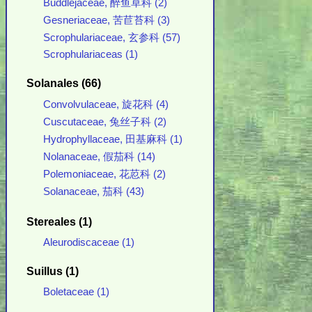
Buddlejaceae, 醉鱼草科 (2)
Gesneriaceae, 苦苣苔科 (3)
Scrophulariaceae, 玄参科 (57)
Scrophulariaceas (1)
Solanales (66)
Convolvulaceae, 旋花科 (4)
Cuscutaceae, 兔丝子科 (2)
Hydrophyllaceae, 田基麻科 (1)
Nolanaceae, 假茄科 (14)
Polemoniaceae, 花荵科 (2)
Solanaceae, 茄科 (43)
Stereales (1)
Aleurodiscaceae (1)
Suillus (1)
Boletaceae (1)