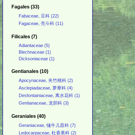
Fagales (33)
Fabaceae, 豆科 (22)
Fagaceae, 壳斗科 (11)
Filicales (7)
Adiantaceae (5)
Blechnaceae (1)
Dicksoniaceae (1)
Gentianales (10)
Apocynaceae, 夹竹桃科 (2)
Asclepiadaceae, 萝藦科 (4)
Desfontainiaceae, 离水花科 (1)
Gentianaceae, 龙胆科 (3)
Geraniales (40)
Geraniaceae, 牻牛儿苗科 (7)
Ledocarpaceae, 杜香果科 (2)