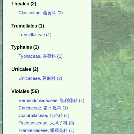
Theales (2)
Clusiaceae, 藤黄科 (2)
Tremellales (1)
Tremellaceae (1)
Typhales (1)
Typhaceae, 香蒲科 (1)
Urticales (2)
Urticaceae, 荨麻科 (2)
Violales (56)
Berberidopsidaceae, 智利藤科 (1)
Caricaceae, 番木瓜科 (1)
Cucurbitaceae, 葫芦科 (1)
Flacourtiaceae, 大风子科 (8)
Frankeniaceae, 瓣鳞花科 (1)