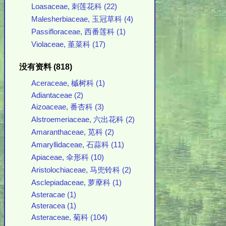
Loasaceae, 刺莲花科 (22)
Malesherbiaceae, 玉冠草科 (4)
Passifloraceae, 西番莲科 (1)
Violaceae, 堇菜科 (17)
没有资料 (818)
Aceraceae, 槭树科 (1)
Adiantaceae (2)
Aizoaceae, 番杏科 (3)
Alstroemeriaceae, 六出花科 (2)
Amaranthaceae, 苋科 (2)
Amaryllidaceae, 石蒜科 (11)
Apiaceae, 伞形科 (10)
Aristolochiaceae, 马兜铃科 (2)
Asclepiadaceae, 萝藦科 (1)
Asteracae (1)
Asteracea (1)
Asteraceae, 菊科 (104)