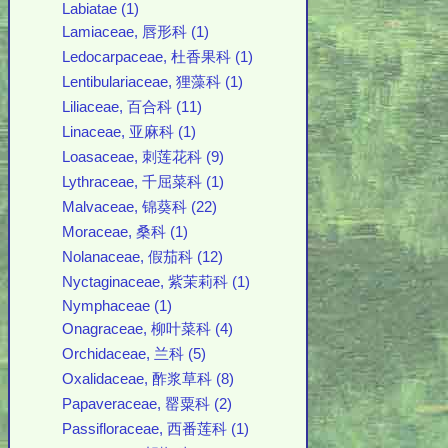
Labiatae (1)
Lamiaceae, 唇形科 (1)
Ledocarpaceae, 杜香果科 (1)
Lentibulariaceae, 狸藻科 (1)
Liliaceae, 百合科 (11)
Linaceae, 亚麻科 (1)
Loasaceae, 刺莲花科 (9)
Lythraceae, 千屈菜科 (1)
Malvaceae, 锦葵科 (22)
Moraceae, 桑科 (1)
Nolanaceae, 假茄科 (12)
Nyctaginaceae, 紫茉莉科 (1)
Nymphaceae (1)
Onagraceae, 柳叶菜科 (4)
Orchidaceae, 兰科 (5)
Oxalidaceae, 酢浆草科 (8)
Papaveraceae, 罂粟科 (2)
Passifloraceae, 西番莲科 (1)