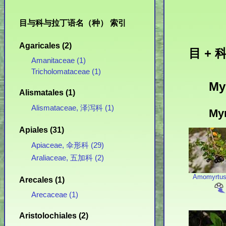
目与科与拉丁语名（种） 索引
Agaricales (2)
目 + 科
Amanitaceae (1)
Tricholomataceae (1)
My
Alismatales (1)
Alismataceae, 泽泻科 (1)
My
Apiales (31)
Apiaceae, 伞形科 (29)
Araliaceae, 五加科 (2)
Amomyrtu
Arecales (1)
Arecaceae (1)
Aristolochiales (2)