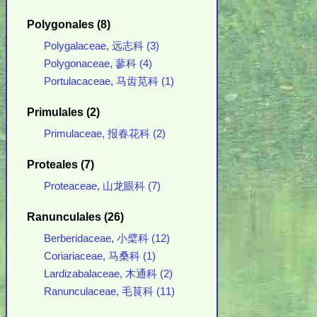
Polygonales (8)
Polygalaceae, 远志科 (3)
Polygonaceae, 蓼科 (4)
Portulacaceae, 马齿苋科 (1)
Primulales (2)
Primulaceae, 报春花科 (2)
Proteales (7)
Proteaceae, 山龙眼科 (7)
Ranunculales (26)
Berberidaceae, 小檗科 (12)
Coriariaceae, 马桑科 (1)
Lardizabalaceae, 木通科 (2)
Ranunculaceae, 毛茛科 (11)