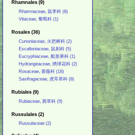
Rhamnales (9)
Rhamnaceae, 鼠李科 (8)
Vitaceae, 葡萄科 (1)
Rosales (36)
Cunoniaceae, 火把树科 (2)
Escalloniaceae, 鼠刺科 (5)
Eucryphiaceae, 船形果科 (1)
Hydrangeaceae, 绣球花科 (2)
Rosaceae, 蔷薇科 (18)
Saxifragaceae, 虎耳草科 (8)
Rubiales (9)
Rubiaceae, 茜草科 (9)
Russulales (2)
Russulaceae (2)