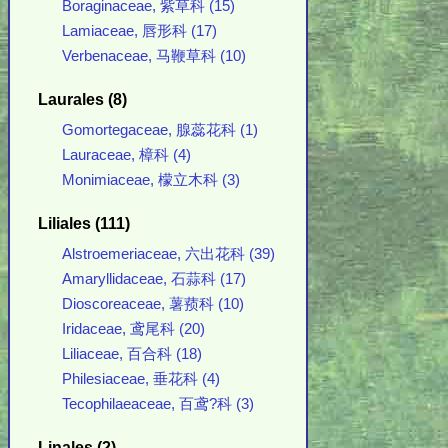
Boraginaceae, 紫草科 (15)
Lamiaceae, 唇形科 (17)
Verbenaceae, 马鞭草科 (10)
Laurales (8)
Gomortegaceae, 腺蕊花科 (1)
Lauraceae, 樟科 (4)
Monimiaceae, 檬立木科 (3)
Liliales (111)
Alstroemeriaceae, 六出花科 (39)
Amaryllidaceae, 石蒜科 (17)
Dioscoreaceae, 薯蓣科 (10)
Iridaceae, 鸢尾科 (20)
Liliaceae, 百合科 (18)
Philesiaceae, 垂花科 (4)
Tecophilaeaceae, 百鸢?科 (3)
Linales (2)