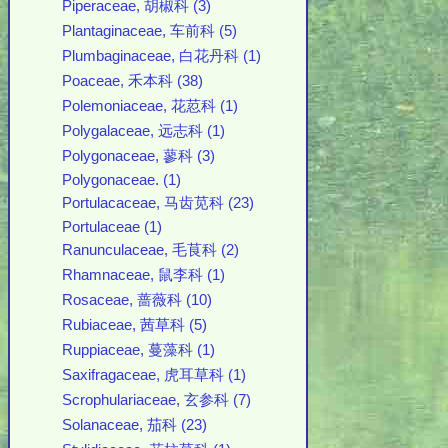
Piperaceae, 胡椒科 (3)
Plantaginaceae, 车前科 (5)
Plumbaginaceae, 白花丹科 (1)
Poaceae, 禾本科 (38)
Polemoniaceae, 花荵科 (1)
Polygalaceae, 远志科 (1)
Polygonaceae, 蓼科 (3)
Polygonaceae. (1)
Portulacaceae, 马齿苋科 (23)
Portulaceae (1)
Ranunculaceae, 毛茛科 (2)
Rhamnaceae, 鼠李科 (1)
Rosaceae, 蔷薇科 (10)
Rubiaceae, 茜草科 (5)
Ruppiaceae, 蔓藻科 (1)
Saxifragaceae, 虎耳草科 (1)
Scrophulariaceae, 玄参科 (7)
Solanaceae, 茄科 (23)