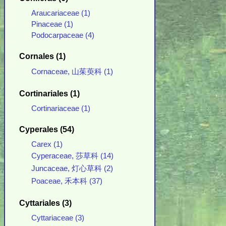
Araucariaceae (1)
Pinaceae (1)
Podocarpaceae (4)
Cornales (1)
Cornaceae, 山茱萸科 (1)
Cortinariales (1)
Cortinariaceae (1)
Cyperales (54)
Carex (1)
Cyperaceae, 莎草科 (14)
Juncaceae, 灯心草科 (2)
Poaceae, 禾本科 (37)
Cyttariales (3)
Cyttariaceae (3)