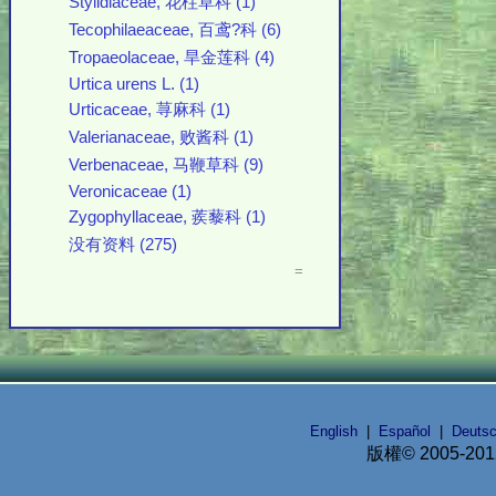
Stylidiaceae, 花柱草科 (1)
Tecophilaeaceae, 百鸢?科 (6)
Tropaeolaceae, 旱金莲科 (4)
Urtica urens L. (1)
Urticaceae, 荨麻科 (1)
Valerianaceae, 败酱科 (1)
Verbenaceae, 马鞭草科 (9)
Veronicaceae (1)
Zygophyllaceae, 蒺藜科 (1)
没有资料 (275)
=
English
|
Español
|
Deuts
版權© 2005-20