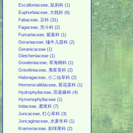
Escalloniaceae, 鼠刺科 (1)
Euphorbiaceae, 大戟科 (6)
Fabaceae, 豆科 (31)
Fagaceae, 壳斗科 (2)
Fumariaceae, 紫堇科 (1)
Geraniaceae, 牻牛儿苗科 (2)
Geranicaceae (1)
Gleicheniaceae (1)
Goodeniaceae, 草海桐科 (1)
Griseliniaceae, 夷茱萸科 (2)
Haloragaceae, 小二仙草科 (2)
Hemerocallidaceae, 黄花菜科 (1)
Hydrophyllaceae, 田基麻科 (4)
Hymenophyllaceae (1)
Iridaceae, 鸢尾科 (7)
Juncaceae, 灯心草科 (3)
Juncaginaceae, 水麦冬科 (1)
Krameriaceae, 刺球果科 (2)