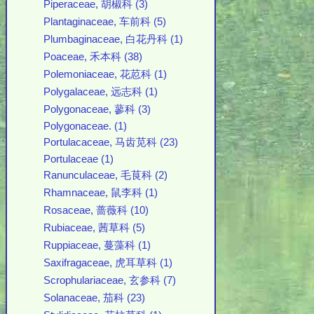
Piperaceae, 胡椒科 (3)
Plantaginaceae, 车前科 (5)
Plumbaginaceae, 白花丹科 (1)
Poaceae, 禾本科 (38)
Polemoniaceae, 花荵科 (1)
Polygalaceae, 远志科 (1)
Polygonaceae, 蓼科 (3)
Polygonaceae. (1)
Portulacaceae, 马齿苋科 (23)
Portulaceae (1)
Ranunculaceae, 毛茛科 (2)
Rhamnaceae, 鼠李科 (1)
Rosaceae, 蔷薇科 (10)
Rubiaceae, 茜草科 (5)
Ruppiaceae, 蔓藻科 (1)
Saxifragaceae, 虎耳草科 (1)
Scrophulariaceae, 玄参科 (7)
Solanaceae, 茄科 (23)