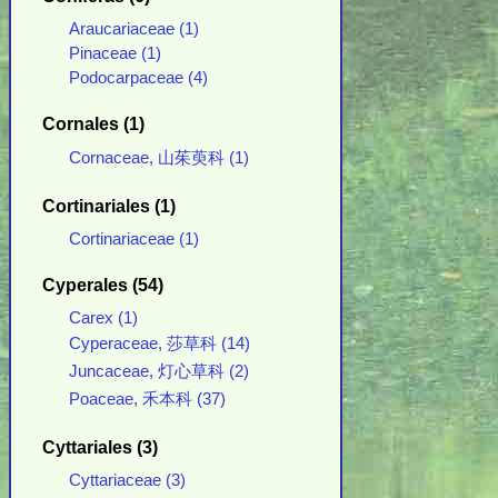
Araucariaceae (1)
Pinaceae (1)
Podocarpaceae (4)
Cornales (1)
Cornaceae, 山茱萸科 (1)
Cortinariales (1)
Cortinariaceae (1)
Cyperales (54)
Carex (1)
Cyperaceae, 莎草科 (14)
Juncaceae, 灯心草科 (2)
Poaceae, 禾本科 (37)
Cyttariales (3)
Cyttariaceae (3)