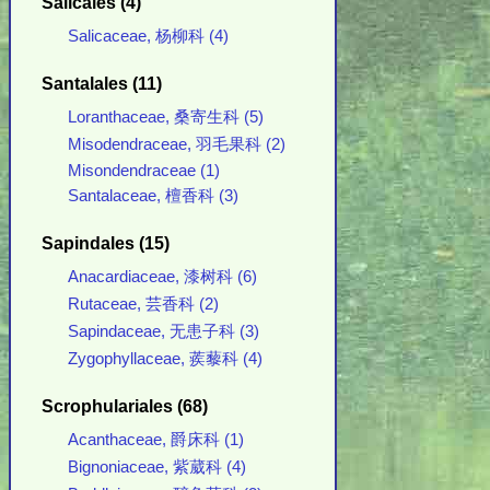
Salicales (4)
Salicaceae, 杨柳科 (4)
Santalales (11)
Loranthaceae, 桑寄生科 (5)
Misodendraceae, 羽毛果科 (2)
Misondendraceae (1)
Santalaceae, 檀香科 (3)
Sapindales (15)
Anacardiaceae, 漆树科 (6)
Rutaceae, 芸香科 (2)
Sapindaceae, 无患子科 (3)
Zygophyllaceae, 蒺藜科 (4)
Scrophulariales (68)
Acanthaceae, 爵床科 (1)
Bignoniaceae, 紫葳科 (4)