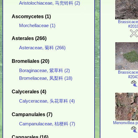
Aristolochiaceae, 马兜铃科 (2)
Ascomycetes (1)
Brassicace
Morchellaceae (1)
#201
Asterales (266)
Asteraceae, 菊科 (266)
Bromeliales (20)
Boraginaceae, 紫草科 (2)
Brassicace
#204
Bromeliaceae, 凤梨科 (18)
Calycerales (4)
Calyceraceae, 头花草科 (4)
Campanulales (7)
Menonvillea pi
Campanulaceae, 桔梗科 (7)
Capparales (16)