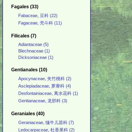
Fagales (33)
Fabaceae, 豆科 (22)
Fagaceae, 壳斗科 (11)
Filicales (7)
Adiantaceae (5)
Blechnaceae (1)
Dicksoniaceae (1)
Gentianales (10)
Apocynaceae, 夹竹桃科 (2)
Asclepiadaceae, 萝藦科 (4)
Desfontainiaceae, 离水花科 (1)
Gentianaceae, 龙胆科 (3)
Geraniales (40)
Geraniaceae, 牻牛儿苗科 (7)
Ledocarpaceae, 杜香果科 (2)