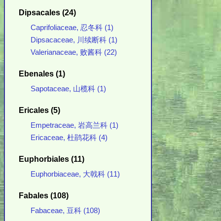
Dipsacales (24)
Caprifoliaceae, 忍冬科 (1)
Dipsacaceae, 川续断科 (1)
Valerianaceae, 败酱科 (22)
Ebenales (1)
Sapotaceae, 山榄科 (1)
Ericales (5)
Empetraceae, 岩高兰科 (1)
Ericaceae, 杜鹃花科 (4)
Euphorbiales (11)
Euphorbiaceae, 大戟科 (11)
Fabales (108)
Fabaceae, 豆科 (108)