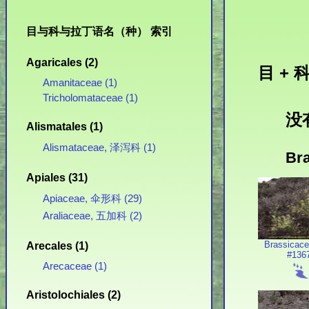
目与科与拉丁语名（种） 索引
Agaricales (2)
目 + 科
Amanitaceae (1)
Tricholomataceae (1)
没
Alismatales (1)
Alismataceae, 泽泻科 (1)
Br
Apiales (31)
Apiaceae, 伞形科 (29)
Araliaceae, 五加科 (2)
Brassicace
Arecales (1)
#136
Arecaceae (1)
Aristolochiales (2)