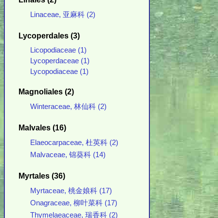
Linaceae, 亚麻科 (2)
Lycoperdales (3)
Licopodiaceae (1)
Lycoperdaceae (1)
Lycopodiaceae (1)
Magnoliales (2)
Winteraceae, 林仙科 (2)
Malvales (16)
Elaeocarpaceae, 杜英科 (2)
Malvaceae, 锦葵科 (14)
Myrtales (36)
Myrtaceae, 桃金娘科 (17)
Onagraceae, 柳叶菜科 (17)
Thymelaeaceae, 瑞香科 (2)