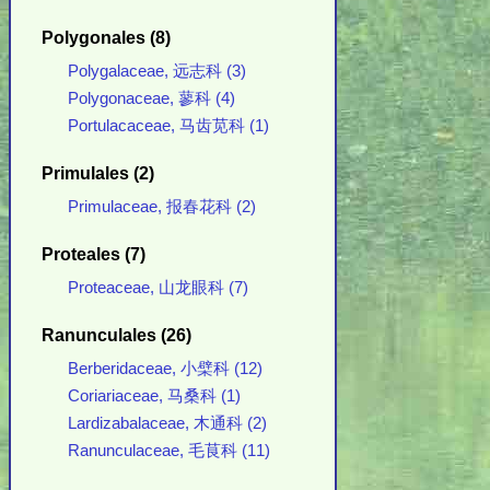
Polygonales (8)
Polygalaceae, 远志科 (3)
Polygonaceae, 蓼科 (4)
Portulacaceae, 马齿苋科 (1)
Primulales (2)
Primulaceae, 报春花科 (2)
Proteales (7)
Proteaceae, 山龙眼科 (7)
Ranunculales (26)
Berberidaceae, 小檗科 (12)
Coriariaceae, 马桑科 (1)
Lardizabalaceae, 木通科 (2)
Ranunculaceae, 毛茛科 (11)