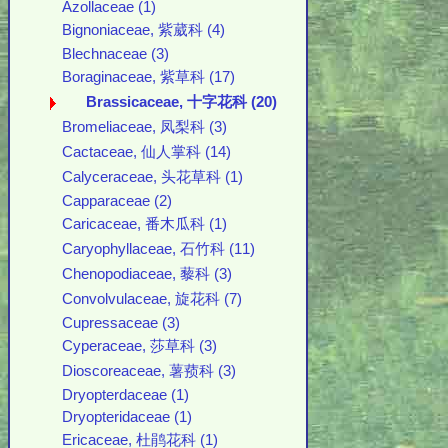
Azollaceae (1)
Bignoniaceae, 紫葳科 (4)
Blechnaceae (3)
Boraginaceae, 紫草科 (17)
Brassicaceae, 十字花科 (20)
Bromeliaceae, 凤梨科 (3)
Cactaceae, 仙人掌科 (14)
Calyceraceae, 头花草科 (1)
Capparaceae (2)
Caricaceae, 番木瓜科 (1)
Caryophyllaceae, 石竹科 (11)
Chenopodiaceae, 藜科 (3)
Convolvulaceae, 旋花科 (7)
Cupressaceae (3)
Cyperaceae, 莎草科 (3)
Dioscoreaceae, 薯蓣科 (3)
Dryopterdaceae (1)
Dryopteridaceae (1)
Ericaceae, 杜鹃花科 (1)