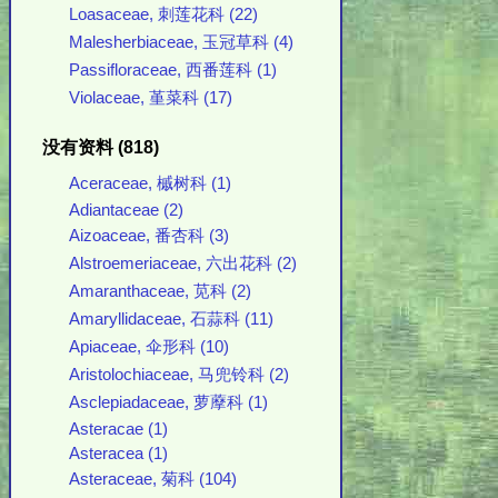
Loasaceae, 刺莲花科 (22)
Malesherbiaceae, 玉冠草科 (4)
Passifloraceae, 西番莲科 (1)
Violaceae, 堇菜科 (17)
没有资料 (818)
Aceraceae, 槭树科 (1)
Adiantaceae (2)
Aizoaceae, 番杏科 (3)
Alstroemeriaceae, 六出花科 (2)
Amaranthaceae, 苋科 (2)
Amaryllidaceae, 石蒜科 (11)
Apiaceae, 伞形科 (10)
Aristolochiaceae, 马兜铃科 (2)
Asclepiadaceae, 萝藦科 (1)
Asteracae (1)
Asteracea (1)
Asteraceae, 菊科 (104)