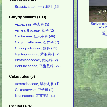
Brassicaceae, 十字花科 (16)
Caryophyllales (100)
Schizopeta
Aizoaceae, 番杏科 (3)
#121
Amaranthaceae, 苋科 (2)
Cactaceae, 仙人掌科 (46)
Caryophyllaceae, 石竹科 (7)
Chenopodiaceae, 藜科 (11)
Nyctaginaceae, 紫茉莉科 (2)
Phytolaccaceae, 商陆科 (2)
Portulacaceae, 马齿苋科 (27)
Celastrales (6)
Aextoxicaceae, 鳞枝树科 (1)
Celastraceae, 卫矛科 (4)
Icacinaceae, 茶茱萸科 (1)
Coniferas (6)