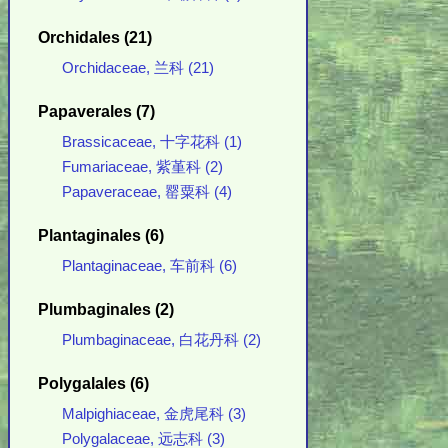
Orchidales (21)
Orchidaceae, 兰科 (21)
Papaverales (7)
Brassicaceae, 十字花科 (1)
Fumariaceae, 紫堇科 (2)
Papaveraceae, 罂粟科 (4)
Plantaginales (6)
Plantaginaceae, 车前科 (6)
Plumbaginales (2)
Plumbaginaceae, 白花丹科 (2)
Polygalales (6)
Malpighiaceae, 金虎尾科 (3)
Polygalaceae, 远志科 (3)