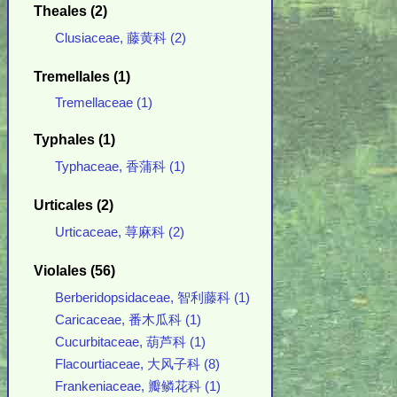
Theales (2)
Clusiaceae, 藤黄科 (2)
Tremellales (1)
Tremellaceae (1)
Typhales (1)
Typhaceae, 香蒲科 (1)
Urticales (2)
Urticaceae, 荨麻科 (2)
Violales (56)
Berberidopsidaceae, 智利藤科 (1)
Caricaceae, 番木瓜科 (1)
Cucurbitaceae, 葫芦科 (1)
Flacourtiaceae, 大风子科 (8)
Frankeniaceae, 瓣鳞花科 (1)