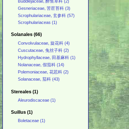
Buddlejaceae, 醉鱼草科 (2)
Gesneriaceae, 苦苣苔科 (3)
Scrophulariaceae, 玄参科 (57)
Scrophulariaceas (1)
Solanales (66)
Convolvulaceae, 旋花科 (4)
Cuscutaceae, 兔丝子科 (2)
Hydrophyllaceae, 田基麻科 (1)
Nolanaceae, 假茄科 (14)
Polemoniaceae, 花荵科 (2)
Solanaceae, 茄科 (43)
Stereales (1)
Aleurodiscaceae (1)
Suillus (1)
Boletaceae (1)