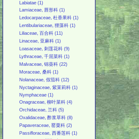
Labiatae (1)
Lamiaceae, 唇形科 (1)
Ledocarpaceae, 杜香果科 (1)
Lentibulariaceae, 狸藻科 (1)
Liliaceae, 百合科 (11)
Linaceae, 亚麻科 (1)
Loasaceae, 刺莲花科 (9)
Lythraceae, 千屈菜科 (1)
Malvaceae, 锦葵科 (22)
Moraceae, 桑科 (1)
Nolanaceae, 假茄科 (12)
Nyctaginaceae, 紫茉莉科 (1)
Nymphaceae (1)
Onagraceae, 柳叶菜科 (4)
Orchidaceae, 兰科 (5)
Oxalidaceae, 酢浆草科 (8)
Papaveraceae, 罂粟科 (2)
Passifloraceae, 西番莲科 (1)