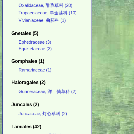
Oxalidaceae, 酢浆草科 (20)
Tropaeolaceae, 旱金莲科 (10)
Vivianiaceae, 曲胚科 (1)
Gnetales (5)
Ephedraceae (3)
Equisetaceae (2)
Gomphales (1)
Ramariaceae (1)
Haloragales (2)
Gunneraceae, 洋二仙草科 (2)
Juncales (2)
Juncaceae, 灯心草科 (2)
Lamiales (42)