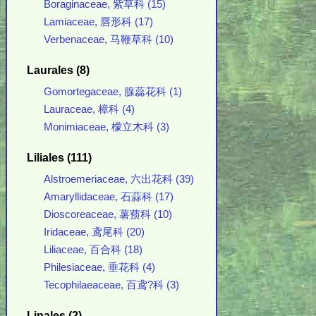
Boraginaceae, 紫草科 (15)
Lamiaceae, 唇形科 (17)
Verbenaceae, 马鞭草科 (10)
Laurales (8)
Gomortegaceae, 腺蕊花科 (1)
Lauraceae, 樟科 (4)
Monimiaceae, 檬立木科 (3)
Liliales (111)
Alstroemeriaceae, 六出花科 (39)
Amaryllidaceae, 石蒜科 (17)
Dioscoreaceae, 薯蓣科 (10)
Iridaceae, 鸢尾科 (20)
Liliaceae, 百合科 (18)
Philesiaceae, 垂花科 (4)
Tecophilaeaceae, 百鸢?科 (3)
Linales (2)