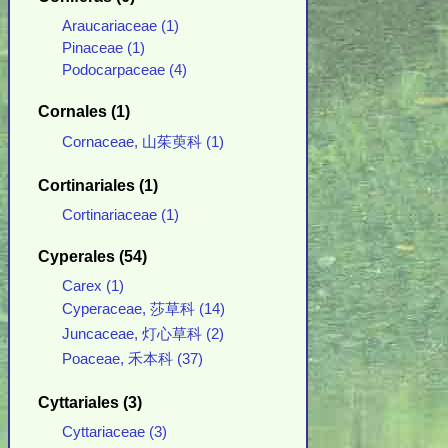
Araucariaceae (1)
Pinaceae (1)
Podocarpaceae (4)
Cornales (1)
Cornaceae, 山茱萸科 (1)
Cortinariales (1)
Cortinariaceae (1)
Cyperales (54)
Carex (1)
Cyperaceae, 莎草科 (14)
Juncaceae, 灯心草科 (2)
Poaceae, 禾本科 (37)
Cyttariales (3)
Cyttariaceae (3)