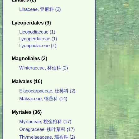
Linaceae, 亚麻科 (2)
Lycoperdales (3)
Licopodiaceae (1)
Lycoperdaceae (1)
Lycopodiaceae (1)
Magnoliales (2)
Winteraceae, 林仙科 (2)
Malvales (16)
Elaeocarpaceae, 杜英科 (2)
Malvaceae, 锦葵科 (14)
Myrtales (36)
Myrtaceae, 桃金娘科 (17)
Onagraceae, 柳叶菜科 (17)
Thymelaeaceae, 瑞香科 (2)