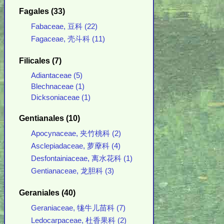
Fagales (33)
Fabaceae, 豆科 (22)
Fagaceae, 壳斗科 (11)
Filicales (7)
Adiantaceae (5)
Blechnaceae (1)
Dicksoniaceae (1)
Gentianales (10)
Apocynaceae, 夹竹桃科 (2)
Asclepiadaceae, 萝藦科 (4)
Desfontainiaceae, 离水花科 (1)
Gentianaceae, 龙胆科 (3)
Geraniales (40)
Geraniaceae, 牻牛儿苗科 (7)
Ledocarpaceae, 杜香果科 (2)