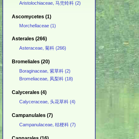
Aristolochiaceae, 马兜铃科 (2)
Ascomycetes (1)
Morchellaceae (1)
Asterales (266)
Asteraceae, 菊科 (266)
Bromeliales (20)
Boraginaceae, 紫草科 (2)
Bromeliaceae, 凤梨科 (18)
Calycerales (4)
Calyceraceae, 头花草科 (4)
Campanulales (7)
Campanulaceae, 桔梗科 (7)
Capparales (16)