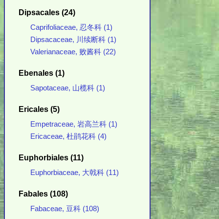
Dipsacales (24)
Caprifoliaceae, 忍冬科 (1)
Dipsacaceae, 川续断科 (1)
Valerianaceae, 败酱科 (22)
Ebenales (1)
Sapotaceae, 山榄科 (1)
Ericales (5)
Empetraceae, 岩高兰科 (1)
Ericaceae, 杜鹃花科 (4)
Euphorbiales (11)
Euphorbiaceae, 大戟科 (11)
Fabales (108)
Fabaceae, 豆科 (108)