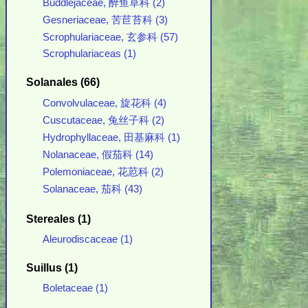
Buddlejaceae, 醉鱼草科 (2)
Gesneriaceae, 苦苣苔科 (3)
Scrophulariaceae, 玄参科 (57)
Scrophulariaceas (1)
Solanales (66)
Convolvulaceae, 旋花科 (4)
Cuscutaceae, 兔丝子科 (2)
Hydrophyllaceae, 田基麻科 (1)
Nolanaceae, 假茄科 (14)
Polemoniaceae, 花荵科 (2)
Solanaceae, 茄科 (43)
Stereales (1)
Aleurodiscaceae (1)
Suillus (1)
Boletaceae (1)