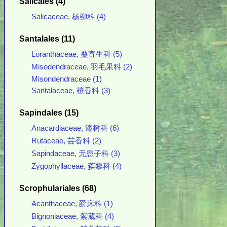
Salicales (4)
Salicaceae, 杨柳科 (4)
Santalales (11)
Loranthaceae, 桑寄生科 (5)
Misodendraceae, 羽毛果科 (2)
Misondendraceae (1)
Santalaceae, 檀香科 (3)
Sapindales (15)
Anacardiaceae, 漆树科 (6)
Rutaceae, 芸香科 (2)
Sapindaceae, 无患子科 (3)
Zygophyllaceae, 蒺藜科 (4)
Scrophulariales (68)
Acanthaceae, 爵床科 (1)
Bignoniaceae, 紫葳科 (4)