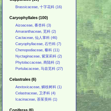
Brassicaceae, 十字花科 (16)
Caryophyllales (100)
Aizoaceae, 番杏科 (3)
Amaranthaceae, 苋科 (2)
Cactaceae, 仙人掌科 (46)
Caryophyllaceae, 石竹科 (7)
Chenopodiaceae, 藜科 (11)
Nyctaginaceae, 紫茉莉科 (2)
Phytolaccaceae, 商陆科 (2)
Portulacaceae, 马齿苋科 (27)
Celastrales (6)
Aextoxicaceae, 鳞枝树科 (1)
Celastraceae, 卫矛科 (4)
Icacinaceae, 茶茱萸科 (1)
Coniferas (6)