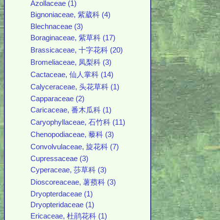
Azollaceae (1)
Bignoniaceae, 紫葳科 (4)
Blechnaceae (3)
Boraginaceae, 紫草科 (17)
Brassicaceae, 十字花科 (20)
Bromeliaceae, 凤梨科 (3)
Cactaceae, 仙人掌科 (14)
Calyceraceae, 头花草科 (1)
Capparaceae (2)
Caricaceae, 番木瓜科 (1)
Caryophyllaceae, 石竹科 (11)
Chenopodiaceae, 藜科 (3)
Convolvulaceae, 旋花科 (7)
Cupressaceae (3)
Cyperaceae, 莎草科 (3)
Dioscoreaceae, 薯蓣科 (3)
Dryopterdaceae (1)
Dryopteridaceae (1)
Ericaceae, 杜鹃花科 (1)