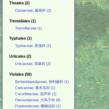
Theales (2)
Clusiaceae, 藤黄科 (2)
Tremellales (1)
Tremellaceae (1)
Typhales (1)
Typhaceae, 香蒲科 (1)
Urticales (2)
Urticaceae, 荨麻科 (2)
Violales (56)
Berberidopsidaceae, 智利藤科 (1)
Caricaceae, 番木瓜科 (1)
Cucurbitaceae, 葫芦科 (1)
Flacourtiaceae, 大风子科 (8)
Frankeniaceae, 瓣鳞花科 (1)