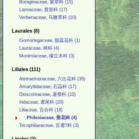
Boraginaceae, 紫草科 (15)
Lamiaceae, 唇形科 (17)
Verbenaceae, 马鞭草科 (10)
Laurales (8)
Gomortegaceae, 腺蕊花科 (1)
Lauraceae, 樟科 (4)
Monimiaceae, 檬立木科 (3)
Liliales (111)
Alstroemeriaceae, 六出花科 (39)
Amaryllidaceae, 石蒜科 (17)
Dioscoreaceae, 薯蓣科 (10)
Iridaceae, 鸢尾科 (20)
Liliaceae, 百合科 (18)
Philesiaceae, 垂花科 (4)
Tecophilaeaceae, 百鸢?科 (3)
Linales (2)