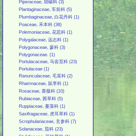
Piperaceae, 胡椒科 (3)
Plantaginaceae, 车前科 (5)
Plumbaginaceae, 白花丹科 (1)
Poaceae, 禾本科 (38)
Polemoniaceae, 花荵科 (1)
Polygalaceae, 远志科 (1)
Polygonaceae, 蓼科 (3)
Polygonaceae. (1)
Portulacaceae, 马齿苋科 (23)
Portulaceae (1)
Ranunculaceae, 毛茛科 (2)
Rhamnaceae, 鼠李科 (1)
Rosaceae, 蔷薇科 (10)
Rubiaceae, 茜草科 (5)
Ruppiaceae, 蔓藻科 (1)
Saxifragaceae, 虎耳草科 (1)
Scrophulariaceae, 玄参科 (7)
Solanaceae, 茄科 (23)