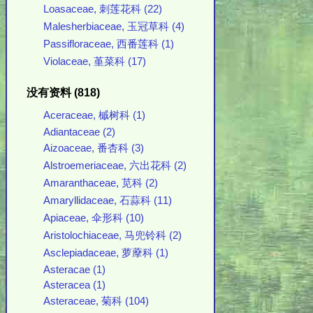
Loasaceae, 刺莲花科 (22)
Malesherbiaceae, 玉冠草科 (4)
Passifloraceae, 西番莲科 (1)
Violaceae, 堇菜科 (17)
没有资料 (818)
Aceraceae, 槭树科 (1)
Adiantaceae (2)
Aizoaceae, 番杏科 (3)
Alstroemeriaceae, 六出花科 (2)
Amaranthaceae, 苋科 (2)
Amaryllidaceae, 石蒜科 (11)
Apiaceae, 伞形科 (10)
Aristolochiaceae, 马兜铃科 (2)
Asclepiadaceae, 萝藦科 (1)
Asteracae (1)
Asteracea (1)
Asteraceae, 菊科 (104)