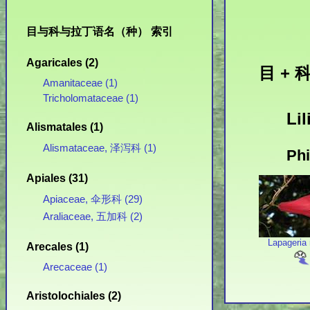
目与科与拉丁语名（种） 索引
Agaricales (2)
目 + 科
Amanitaceae (1)
Tricholomataceae (1)
Lil
Alismatales (1)
Alismataceae, 泽泻科 (1)
Ph
Apiales (31)
Apiaceae, 伞形科 (29)
Araliaceae, 五加科 (2)
Lapageria
Arecales (1)
Arecaceae (1)
Aristolochiales (2)