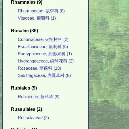
Rhamnales (9)
Rhamnaceae, 鼠李科 (8)
Vitaceae, 葡萄科 (1)
Rosales (36)
Cunoniaceae, 火把树科 (2)
Escalloniaceae, 鼠刺科 (5)
Eucryphiaceae, 船形果科 (1)
Hydrangeaceae, 绣球花科 (2)
Rosaceae, 蔷薇科 (18)
Saxifragaceae, 虎耳草科 (8)
Rubiales (9)
Rubiaceae, 茜草科 (9)
Russulales (2)
Russulaceae (2)