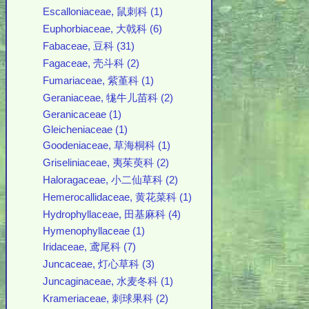
Escalloniaceae, 鼠刺科 (1)
Euphorbiaceae, 大戟科 (6)
Fabaceae, 豆科 (31)
Fagaceae, 壳斗科 (2)
Fumariaceae, 紫堇科 (1)
Geraniaceae, 牻牛儿苗科 (2)
Geranicaceae (1)
Gleicheniaceae (1)
Goodeniaceae, 草海桐科 (1)
Griseliniaceae, 夷茱萸科 (2)
Haloragaceae, 小二仙草科 (2)
Hemerocallidaceae, 黄花菜科 (1)
Hydrophyllaceae, 田基麻科 (4)
Hymenophyllaceae (1)
Iridaceae, 鸢尾科 (7)
Juncaceae, 灯心草科 (3)
Juncaginaceae, 水麦冬科 (1)
Krameriaceae, 刺球果科 (2)