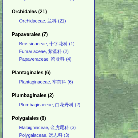
Orchidales (21)
Orchidaceae, 兰科 (21)
Papaverales (7)
Brassicaceae, 十字花科 (1)
Fumariaceae, 紫堇科 (2)
Papaveraceae, 罂粟科 (4)
Plantaginales (6)
Plantaginaceae, 车前科 (6)
Plumbaginales (2)
Plumbaginaceae, 白花丹科 (2)
Polygalales (6)
Malpighiaceae, 金虎尾科 (3)
Polygalaceae, 远志科 (3)