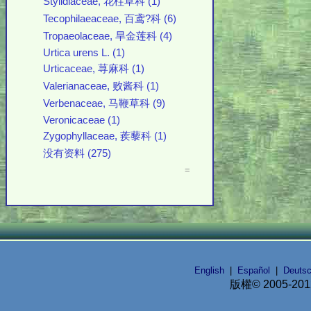
Stylidiaceae, 花柱草科 (1)
Tecophilaeaceae, 百鸢?科 (6)
Tropaeolaceae, 旱金莲科 (4)
Urtica urens L. (1)
Urticaceae, 荨麻科 (1)
Valerianaceae, 败酱科 (1)
Verbenaceae, 马鞭草科 (9)
Veronicaceae (1)
Zygophyllaceae, 蒺藜科 (1)
没有资料 (275)
=
English
|
Español
|
Deuts
版權© 2005-20