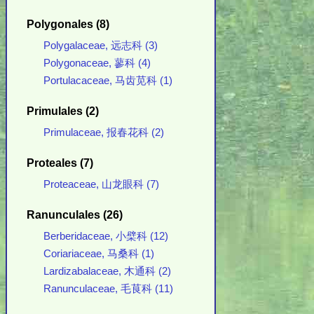
Polygonales (8)
Polygalaceae, 远志科 (3)
Polygonaceae, 蓼科 (4)
Portulacaceae, 马齿苋科 (1)
Primulales (2)
Primulaceae, 报春花科 (2)
Proteales (7)
Proteaceae, 山龙眼科 (7)
Ranunculales (26)
Berberidaceae, 小檗科 (12)
Coriariaceae, 马桑科 (1)
Lardizabalaceae, 木通科 (2)
Ranunculaceae, 毛茛科 (11)