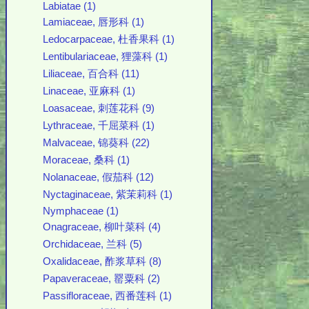
Labiatae (1)
Lamiaceae, 唇形科 (1)
Ledocarpaceae, 杜香果科 (1)
Lentibulariaceae, 狸藻科 (1)
Liliaceae, 百合科 (11)
Linaceae, 亚麻科 (1)
Loasaceae, 刺莲花科 (9)
Lythraceae, 千屈菜科 (1)
Malvaceae, 锦葵科 (22)
Moraceae, 桑科 (1)
Nolanaceae, 假茄科 (12)
Nyctaginaceae, 紫茉莉科 (1)
Nymphaceae (1)
Onagraceae, 柳叶菜科 (4)
Orchidaceae, 兰科 (5)
Oxalidaceae, 酢浆草科 (8)
Papaveraceae, 罂粟科 (2)
Passifloraceae, 西番莲科 (1)