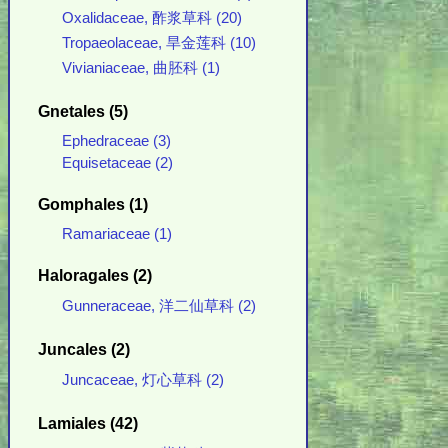
Oxalidaceae, 酢浆草科 (20)
Tropaeolaceae, 旱金莲科 (10)
Vivianiaceae, 曲胚科 (1)
Gnetales (5)
Ephedraceae (3)
Equisetaceae (2)
Gomphales (1)
Ramariaceae (1)
Haloragales (2)
Gunneraceae, 洋二仙草科 (2)
Juncales (2)
Juncaceae, 灯心草科 (2)
Lamiales (42)