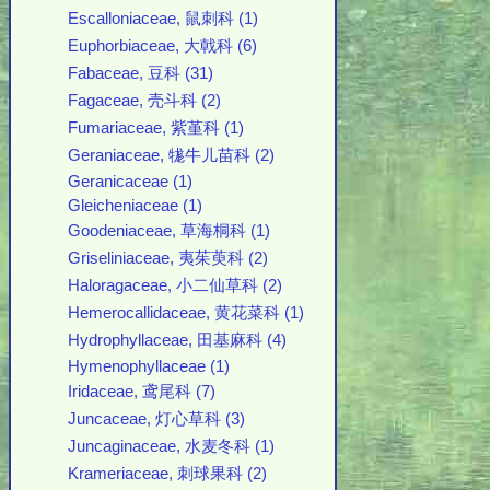
Escalloniaceae, 鼠刺科 (1)
Euphorbiaceae, 大戟科 (6)
Fabaceae, 豆科 (31)
Fagaceae, 壳斗科 (2)
Fumariaceae, 紫堇科 (1)
Geraniaceae, 牻牛儿苗科 (2)
Geranicaceae (1)
Gleicheniaceae (1)
Goodeniaceae, 草海桐科 (1)
Griseliniaceae, 夷茱萸科 (2)
Haloragaceae, 小二仙草科 (2)
Hemerocallidaceae, 黄花菜科 (1)
Hydrophyllaceae, 田基麻科 (4)
Hymenophyllaceae (1)
Iridaceae, 鸢尾科 (7)
Juncaceae, 灯心草科 (3)
Juncaginaceae, 水麦冬科 (1)
Krameriaceae, 刺球果科 (2)