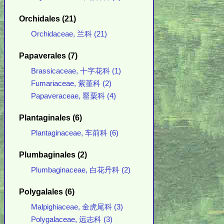
Orchidales (21)
Orchidaceae, 兰科 (21)
Papaverales (7)
Brassicaceae, 十字花科 (1)
Fumariaceae, 紫堇科 (2)
Papaveraceae, 罂粟科 (4)
Plantaginales (6)
Plantaginaceae, 车前科 (6)
Plumbaginales (2)
Plumbaginaceae, 白花丹科 (2)
Polygalales (6)
Malpighiaceae, 金虎尾科 (3)
Polygalaceae, 远志科 (3)