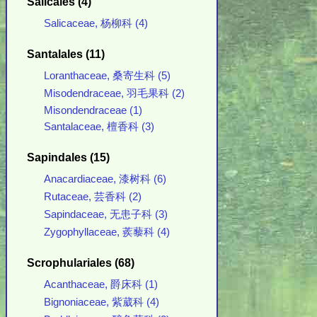
Salicales (4)
Salicaceae, 杨柳科 (4)
Santalales (11)
Loranthaceae, 桑寄生科 (5)
Misodendraceae, 羽毛果科 (2)
Misondendraceae (1)
Santalaceae, 檀香科 (3)
Sapindales (15)
Anacardiaceae, 漆树科 (6)
Rutaceae, 芸香科 (2)
Sapindaceae, 无患子科 (3)
Zygophyllaceae, 蒺藜科 (4)
Scrophulariales (68)
Acanthaceae, 爵床科 (1)
Bignoniaceae, 紫葳科 (4)