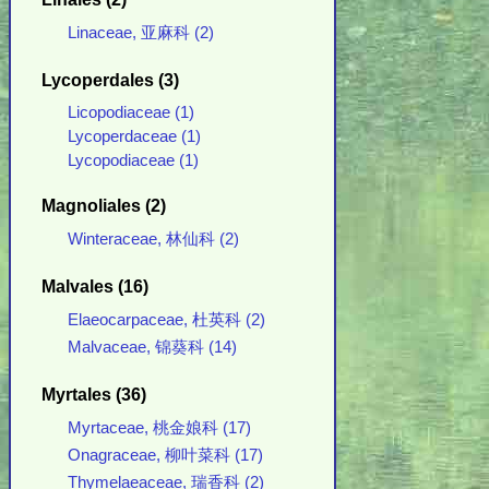
Linaceae, 亚麻科 (2)
Lycoperdales (3)
Licopodiaceae (1)
Lycoperdaceae (1)
Lycopodiaceae (1)
Magnoliales (2)
Winteraceae, 林仙科 (2)
Malvales (16)
Elaeocarpaceae, 杜英科 (2)
Malvaceae, 锦葵科 (14)
Myrtales (36)
Myrtaceae, 桃金娘科 (17)
Onagraceae, 柳叶菜科 (17)
Thymelaeaceae, 瑞香科 (2)