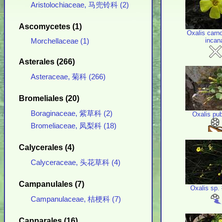
Aristolochiaceae, 马兜铃科 (2)
Ascomycetes (1)
Oxalis carn
incan
Morchellaceae (1)
Asterales (266)
Asteraceae, 菊科 (266)
Bromeliales (20)
Boraginaceae, 紫草科 (2)
Oxalis pu
Bromeliaceae, 凤梨科 (18)
Calycerales (4)
Calyceraceae, 头花草科 (4)
Campanulales (7)
Oxalis sp.
Campanulaceae, 桔梗科 (7)
Capparales (16)