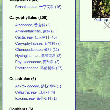
Brassicaceae, 十字花科 (16)
Caryophyllales (100)
Oxalis sp.
Aizoaceae, 番杏科 (3)
Amaranthaceae, 苋科 (2)
Cactaceae, 仙人掌科 (46)
Caryophyllaceae, 石竹科 (7)
Chenopodiaceae, 藜科 (11)
Nyctaginaceae, 紫茉莉科 (2)
Phytolaccaceae, 商陆科 (2)
Portulacaceae, 马齿苋科 (27)
Celastrales (6)
Aextoxicaceae, 鳞枝树科 (1)
Celastraceae, 卫矛科 (4)
Icacinaceae, 茶茱萸科 (1)
Coniferas (6)