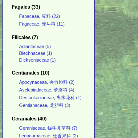
Fagales (33)
Fabaceae, 豆科 (22)
Fagaceae, 壳斗科 (11)
Filicales (7)
Adiantaceae (5)
Blechnaceae (1)
Dicksoniaceae (1)
Gentianales (10)
Apocynaceae, 夹竹桃科 (2)
Asclepiadaceae, 萝藦科 (4)
Desfontainiaceae, 离水花科 (1)
Gentianaceae, 龙胆科 (3)
Geraniales (40)
Geraniaceae, 牻牛儿苗科 (7)
Ledocarpaceae, 杜香果科 (2)