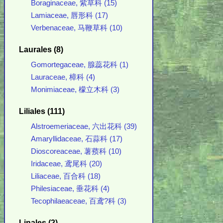
Boraginaceae, 紫草科 (15)
Lamiaceae, 唇形科 (17)
Verbenaceae, 马鞭草科 (10)
Laurales (8)
Gomortegaceae, 腺蕊花科 (1)
Lauraceae, 樟科 (4)
Monimiaceae, 檬立木科 (3)
Liliales (111)
Alstroemeriaceae, 六出花科 (39)
Amaryllidaceae, 石蒜科 (17)
Dioscoreaceae, 薯蓣科 (10)
Iridaceae, 鸢尾科 (20)
Liliaceae, 百合科 (18)
Philesiaceae, 垂花科 (4)
Tecophilaeaceae, 百鸢?科 (3)
Linales (2)