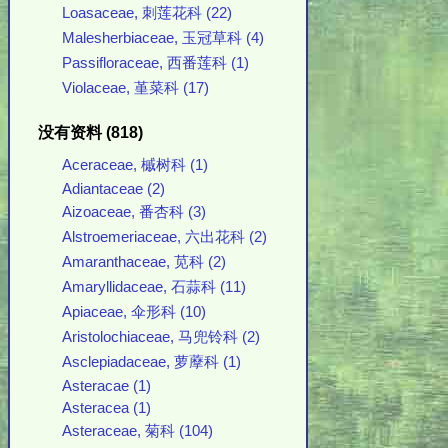
Loasaceae, 刺莲花科 (22)
Malesherbiaceae, 玉冠草科 (4)
Passifloraceae, 西番莲科 (1)
Violaceae, 堇菜科 (17)
没有资料 (818)
Aceraceae, 槭树科 (1)
Adiantaceae (2)
Aizoaceae, 番杏科 (3)
Alstroemeriaceae, 六出花科 (2)
Amaranthaceae, 苋科 (2)
Amaryllidaceae, 石蒜科 (11)
Apiaceae, 伞形科 (10)
Aristolochiaceae, 马兜铃科 (2)
Asclepiadaceae, 萝藦科 (1)
Asteracae (1)
Asteracea (1)
Asteraceae, 菊科 (104)