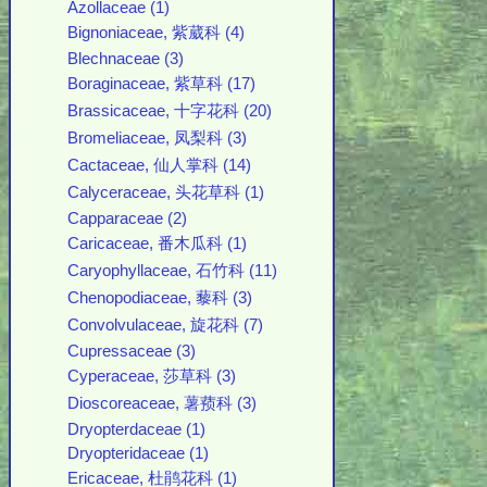
Azollaceae (1)
Bignoniaceae, 紫葳科 (4)
Blechnaceae (3)
Boraginaceae, 紫草科 (17)
Brassicaceae, 十字花科 (20)
Bromeliaceae, 凤梨科 (3)
Cactaceae, 仙人掌科 (14)
Calyceraceae, 头花草科 (1)
Capparaceae (2)
Caricaceae, 番木瓜科 (1)
Caryophyllaceae, 石竹科 (11)
Chenopodiaceae, 藜科 (3)
Convolvulaceae, 旋花科 (7)
Cupressaceae (3)
Cyperaceae, 莎草科 (3)
Dioscoreaceae, 薯蓣科 (3)
Dryopterdaceae (1)
Dryopteridaceae (1)
Ericaceae, 杜鹃花科 (1)