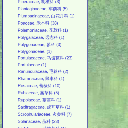
Piperaceae, 胡椒科 (3)
Plantaginaceae, 车前科 (5)
Plumbaginaceae, 白花丹科 (1)
Poaceae, 禾本科 (38)
Polemoniaceae, 花荵科 (1)
Polygalaceae, 远志科 (1)
Polygonaceae, 蓼科 (3)
Polygonaceae. (1)
Portulacaceae, 马齿苋科 (23)
Portulaceae (1)
Ranunculaceae, 毛茛科 (2)
Rhamnaceae, 鼠李科 (1)
Rosaceae, 蔷薇科 (10)
Rubiaceae, 茜草科 (5)
Ruppiaceae, 蔓藻科 (1)
Saxifragaceae, 虎耳草科 (1)
Scrophulariaceae, 玄参科 (7)
Solanaceae, 茄科 (23)