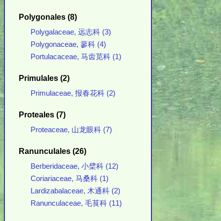
Polygonales (8)
Polygalaceae, 远志科 (3)
Polygonaceae, 蓼科 (4)
Portulacaceae, 马齿苋科 (1)
Primulales (2)
Primulaceae, 报春花科 (2)
Proteales (7)
Proteaceae, 山龙眼科 (7)
Ranunculales (26)
Berberidaceae, 小檗科 (12)
Coriariaceae, 马桑科 (1)
Lardizabalaceae, 木通科 (2)
Ranunculaceae, 毛茛科 (11)