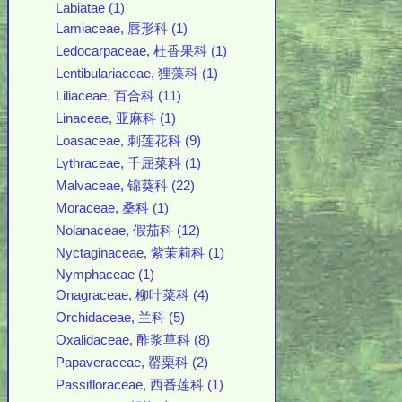
Labiatae (1)
Lamiaceae, 唇形科 (1)
Ledocarpaceae, 杜香果科 (1)
Lentibulariaceae, 狸藻科 (1)
Liliaceae, 百合科 (11)
Linaceae, 亚麻科 (1)
Loasaceae, 刺莲花科 (9)
Lythraceae, 千屈菜科 (1)
Malvaceae, 锦葵科 (22)
Moraceae, 桑科 (1)
Nolanaceae, 假茄科 (12)
Nyctaginaceae, 紫茉莉科 (1)
Nymphaceae (1)
Onagraceae, 柳叶菜科 (4)
Orchidaceae, 兰科 (5)
Oxalidaceae, 酢浆草科 (8)
Papaveraceae, 罂粟科 (2)
Passifloraceae, 西番莲科 (1)