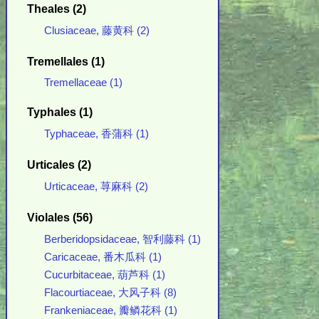
Theales (2)
Clusiaceae, 藤黄科 (2)
Tremellales (1)
Tremellaceae (1)
Typhales (1)
Typhaceae, 香蒲科 (1)
Urticales (2)
Urticaceae, 荨麻科 (2)
Violales (56)
Berberidopsidaceae, 智利藤科 (1)
Caricaceae, 番木瓜科 (1)
Cucurbitaceae, 葫芦科 (1)
Flacourtiaceae, 大风子科 (8)
Frankeniaceae, 瓣鳞花科 (1)