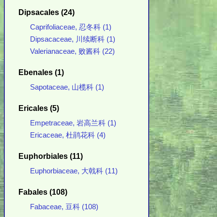
Dipsacales (24)
Caprifoliaceae, 忍冬科 (1)
Dipsacaceae, 川续断科 (1)
Valerianaceae, 败酱科 (22)
Ebenales (1)
Sapotaceae, 山榄科 (1)
Ericales (5)
Empetraceae, 岩高兰科 (1)
Ericaceae, 杜鹃花科 (4)
Euphorbiales (11)
Euphorbiaceae, 大戟科 (11)
Fabales (108)
Fabaceae, 豆科 (108)