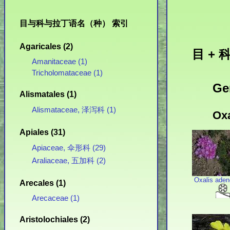
目与科与拉丁语名（种） 索引
Agaricales (2)
目 + 科
Amanitaceae (1)
Tricholomataceae (1)
Ge
Alismatales (1)
Alismataceae, 泽泻科 (1)
Ox
Apiales (31)
Apiaceae, 伞形科 (29)
Araliaceae, 五加科 (2)
Oxalis aden
Arecales (1)
Arecaceae (1)
Aristolochiales (2)