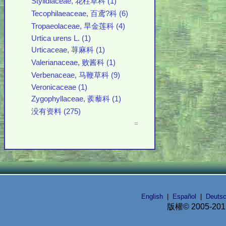
Stylidiaceae, 花柱草科 (1)
Tecophilaeaceae, 百鸢?科 (6)
Tropaeolaceae, 旱金莲科 (4)
Urtica urens L. (1)
Urticaceae, 荨麻科 (1)
Valerianaceae, 败酱科 (1)
Verbenaceae, 马鞭草科 (9)
Veronicaceae (1)
Zygophyllaceae, 蒺藜科 (1)
没有资料 (275)
=
English
|
Español
|
Deuts
版權© 2005-20