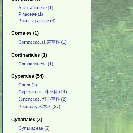
Araucariaceae (1)
Pinaceae (1)
Podocarpaceae (4)
Cornales (1)
Cornaceae, 山茱萸科 (1)
Cortinariales (1)
Cortinariaceae (1)
Cyperales (54)
Carex (1)
Cyperaceae, 莎草科 (14)
Juncaceae, 灯心草科 (2)
Poaceae, 禾本科 (37)
Cyttariales (3)
Cyttariaceae (3)