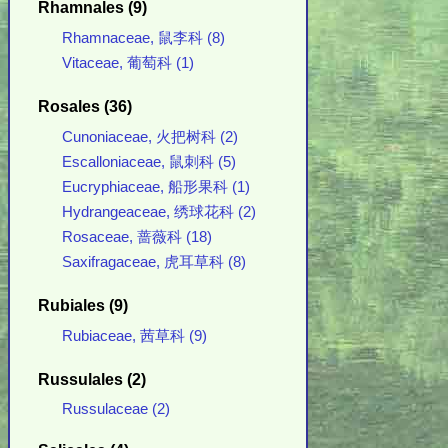
Rhamnales (9)
Rhamnaceae, 鼠李科 (8)
Vitaceae, 葡萄科 (1)
Rosales (36)
Cunoniaceae, 火把树科 (2)
Escalloniaceae, 鼠刺科 (5)
Eucryphiaceae, 船形果科 (1)
Hydrangeaceae, 绣球花科 (2)
Rosaceae, 蔷薇科 (18)
Saxifragaceae, 虎耳草科 (8)
Rubiales (9)
Rubiaceae, 茜草科 (9)
Russulales (2)
Russulaceae (2)