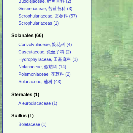
Buddlejaceae, 醉鱼草科 (2)
Gesneriaceae, 苦苣苔科 (3)
Scrophulariaceae, 玄参科 (57)
Scrophulariaceas (1)
Solanales (66)
Convolvulaceae, 旋花科 (4)
Cuscutaceae, 兔丝子科 (2)
Hydrophyllaceae, 田基麻科 (1)
Nolanaceae, 假茄科 (14)
Polemoniaceae, 花荵科 (2)
Solanaceae, 茄科 (43)
Stereales (1)
Aleurodiscaceae (1)
Suillus (1)
Boletaceae (1)