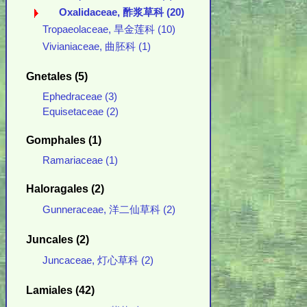
Oxalidaceae, 酢浆草科 (20)
Tropaeolaceae, 旱金莲科 (10)
Vivianiaceae, 曲胚科 (1)
Gnetales (5)
Ephedraceae (3)
Equisetaceae (2)
Gomphales (1)
Ramariaceae (1)
Haloragales (2)
Gunneraceae, 洋二仙草科 (2)
Juncales (2)
Juncaceae, 灯心草科 (2)
Lamiales (42)