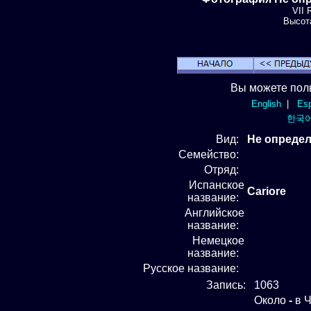
VII 
Высота
Вы можете пол
English
|
Esp
한국
Вид
:
Не определ
Семейство:
Отряд
:
Испанское
Cariore
название:
Английское
название:
Немецкое
название:
Русское название:
Запись:
1063
Около
-
в Ч