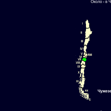
Около
-
в Ч
Чужез