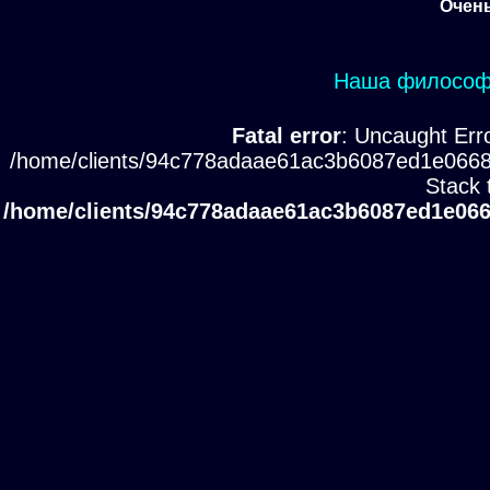
Очень
Наша философи
Fatal error
: Uncaught Erro
/home/clients/94c778adaae61ac3b6087ed1e0668
Stack 
/home/clients/94c778adaae61ac3b6087ed1e066