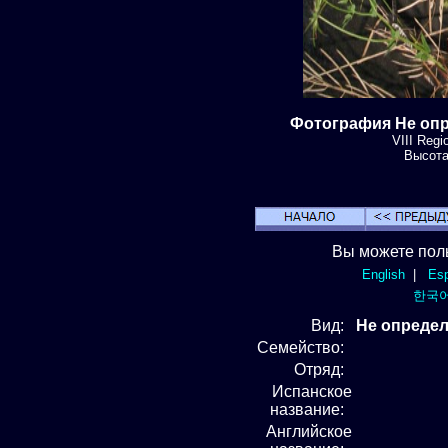
Фотография Не опр
VIII Regi
Высота:
Вы можете пол
English
|
Esp
한국
Вид
:
Не определ
Семейство:
Отряд
:
Испанское
название:
Английское