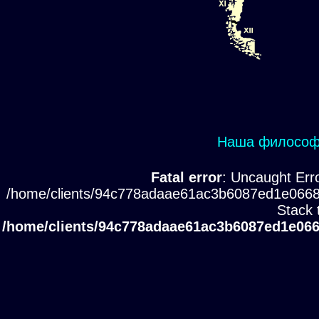
Наша философи
Fatal error
: Uncaught Erro
/home/clients/94c778adaae61ac3b6087ed1e0668
Stack 
/home/clients/94c778adaae61ac3b6087ed1e066