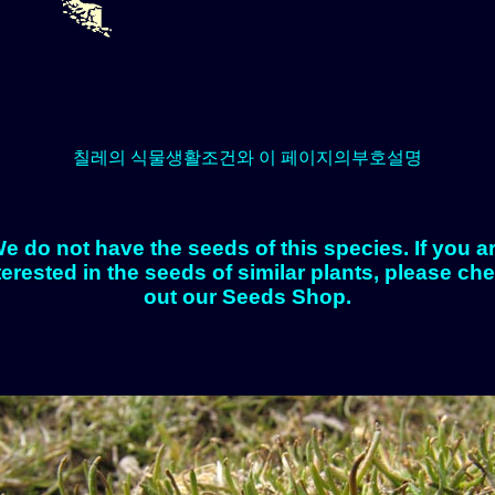
칠레의 식물생활조건와 이 페이지의부호설명
e do not have the seeds of this species. If you a
terested in the seeds of similar plants, please ch
out our Seeds Shop.