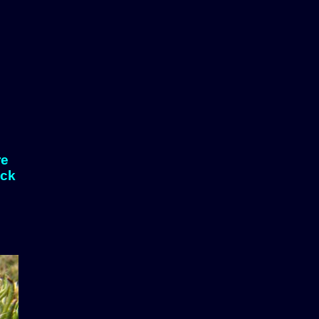
re
eck