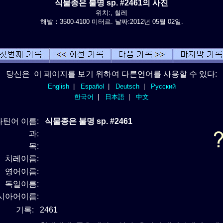
식물종은 불명 sp. #2461의 사진
위치:, 칠레
해발：3500-4100 미터르. 날짜:2012년 05월 02일.
당신은 이 페이지를 보기 위하여 다른언어를 사용할 수 있다:
English
|
Español
|
Deutsch
|
Русский
한국어
|
日本語
|
中文
라틴어 이름:
식물종은 불명 sp. #2461
과:
목:
치레이름:
영어이름:
독일이름:
시아어이름:
기록:
2461