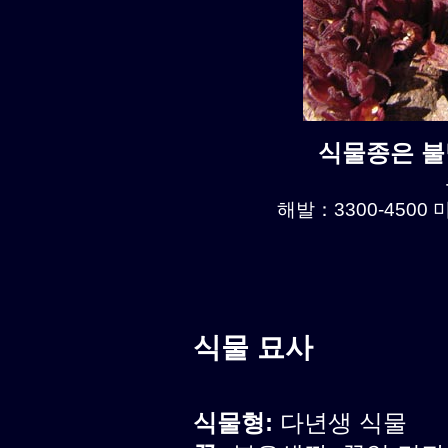
식물종은 불명
해발：3300-4500 미
식물 묘사
식물형:
다년생 식물