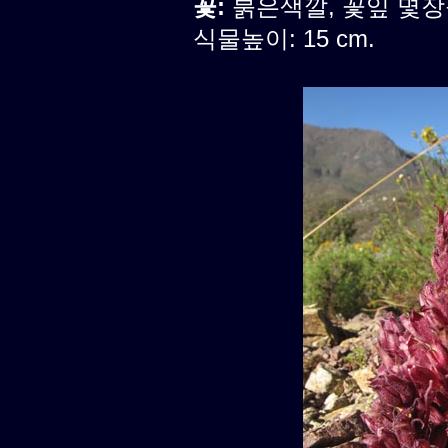
꽃:
붉은색깔, 꽃잎 몇
식물높이: 15 cm.