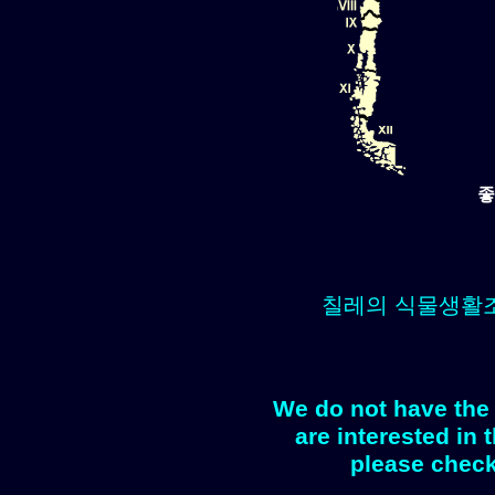
좋
칠레의 식물생활
We do not have the 
are interested in 
please check