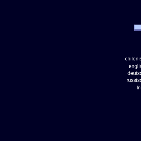
chilen
engl
deuts
russi
I