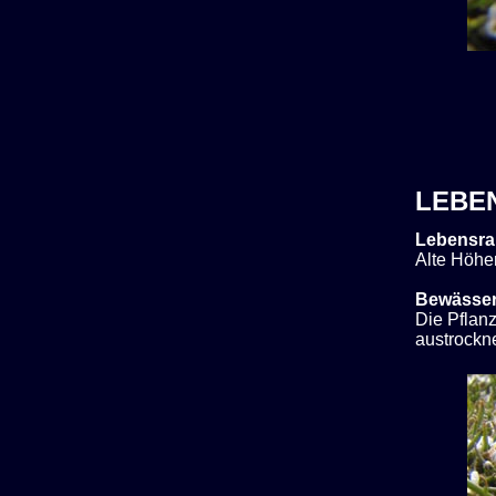
LEBE
Lebensra
Alte Höhe
Bewässe
Die Pflan
austrockn