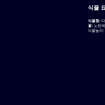
식물 
식물형:
다
꽃:
노란색,
식물높이: 3