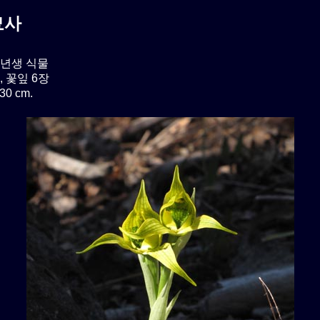
묘사
년생 식물
 꽃잎 6장
0 cm.