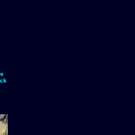
re
eck