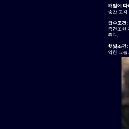
해발에 따
중간 고각 
급수조건:
좀건조한 지
된다.
햇빛조건:
약한 그늘.