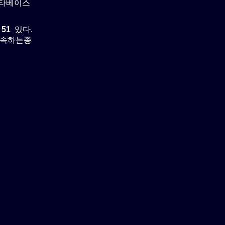
이타베이스
략
51
있다.
에 속하는종