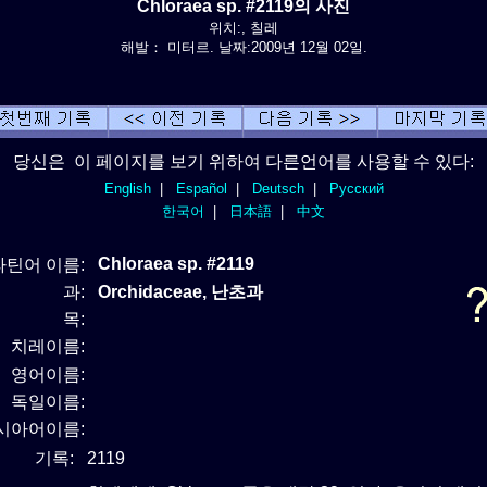
Chloraea sp. #2119의 사진
위치:, 칠레
해발： 미터르. 날짜:2009년 12월 02일.
당신은 이 페이지를 보기 위하여 다른언어를 사용할 수 있다:
English
|
Español
|
Deutsch
|
Русский
한국어
|
日本語
|
中文
Chloraea sp. #2119
라틴어 이름:
과:
Orchidaceae, 난초과
목:
치레이름:
영어이름:
독일이름:
시아어이름:
기록:
2119