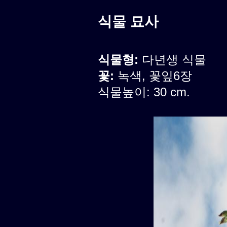
식물 묘사
식물형:
다년생 식물
꽃:
녹색, 꽃잎6장
식물높이: 30 cm.