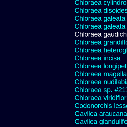
Chloraea cylindr
Chloraea disoides
Chloraea galeata
Chloraea galeata
Chloraea gaudich
Chloraea grandifl
Chloraea heterog
Chloraea incisa
Chloraea longipet
Chloraea magella
Chloraea nudilabi
Chloraea sp. #21
Chloraea viridiflo
Codonorchis lesso
Gavilea araucana
Gavilea glandulife