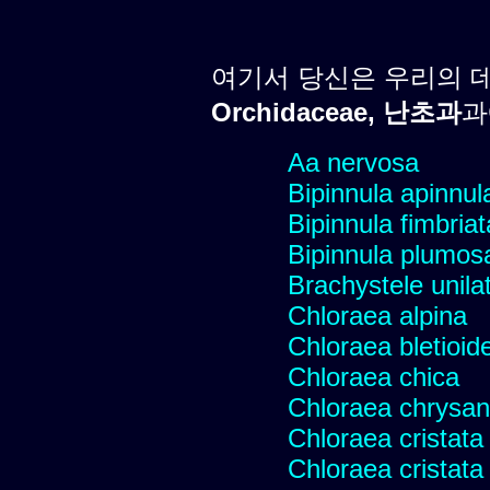
여기서 당신은 우리의 
Orchidaceae, 난초과
과
Aa nervosa
Bipinnula apinnul
Bipinnula fimbriat
Bipinnula plumosa
Brachystele unilat
Chloraea alpina
Chloraea bletioid
Chloraea chica
Chloraea chrysan
Chloraea cristata
Chloraea cristata