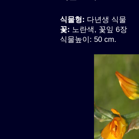
식물형:
다년생 식물
꽃:
노란색, 꽃잎 6장
식물높이: 50 cm.