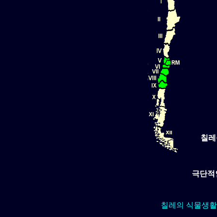
칠레
극단적인
칠레의 식물생활