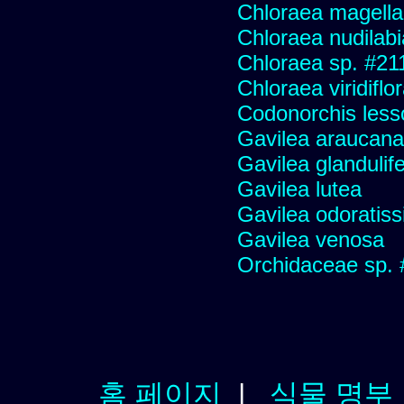
Chloraea magella
Chloraea nudilabi
Chloraea sp. #21
Chloraea viridiflo
Codonorchis lesso
Gavilea araucana
Gavilea glandulife
Gavilea lutea
Gavilea odoratis
Gavilea venosa
Orchidaceae sp.
홈 페이지
|
식물 명부