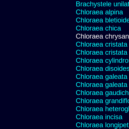
Brachystele unilat
Chloraea alpina
Chloraea bletioid
Chloraea chica
Chloraea chrysan
Chloraea cristata
Chloraea cristata
Chloraea cylindr
Chloraea disoides
Chloraea galeata
Chloraea galeata
Chloraea gaudich
Chloraea grandifl
Chloraea heterog
Chloraea incisa
Chloraea longipet