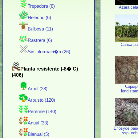
Trepadora (8)
Azara cela
Helecho (6)
Bulbosa (11)
Rastrera (6)
Carica p
Sin informaci�n (26)
Planta resistente (-8� C)
(406)
Copiap
Arbol (28)
longista
Arbusto (120)
Perenne (140)
Anual (33)
Eriosyce pau
ssp. ech
Bianual (5)