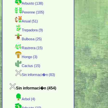
Arbusto (138)
Perenne (105)
Anual (51)
Trepadora (9)
Bulbosa (25)
Rastrera (15)
Hongo (3)
Cactus (15)
Sin informaci�n (83)
Sin informaci�n (454)
Arbol (4)