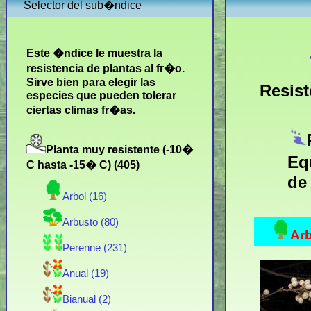
Selector del sub�ndice
Este �ndice le muestra la
resistencia de plantas al fr�o.
Sirve bien para elegir las
Resist
especies que pueden tolerar
ciertas climas fr�as.
Planta muy resistente (-10�
Eq
C hasta -15� C) (405)
de
Arbol (16)
Arbusto (80)
Arb
Perenne (231)
Anual (19)
Bianual (2)