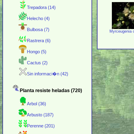
Trepadora (14)
Helecho (4)
Bulbosa (7)
Myrceugenia c
Rastrera (6)
Hongo (5)
Cactus (2)
Sin informaci�n (42)
Planta resiste heladas (720)
Arbol (36)
Arbusto (187)
Perenne (201)