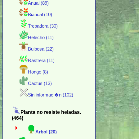
Anual (89)
Bianual (10)
Trepadora (30)
Helecho (11)
Bulbosa (22)
Rastrera (11)
Hongo (8)
Cactus (13)
Sin informaci�n (102)
Planta no resiste heladas.
(464)
Arbol (20)