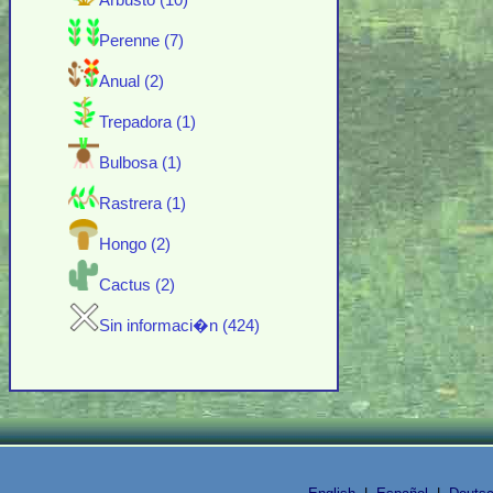
Arbusto (10)
Perenne (7)
Anual (2)
Trepadora (1)
Bulbosa (1)
Rastrera (1)
Hongo (2)
Cactus (2)
Sin informaci�n (424)