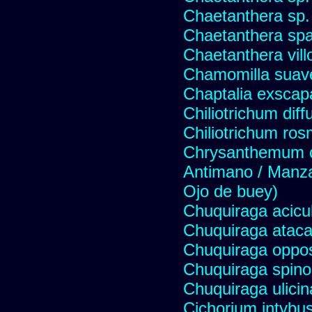
Chaetanthera sp.
Chaetanthera spat
Chaetanthera vill
Chamomilla suave
Chaptalia exscap
Chiliotrichum dif
Chiliotrichum ros
Chrysanthemum c
Antimano / Manzan
Ojo de buey)
Chuquiraga acicul
Chuquiraga atac
Chuquiraga opposi
Chuquiraga spinos
Chuquiraga ulicin
Cichorium intybus