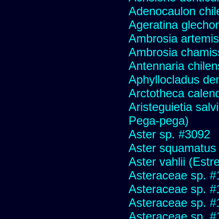
Adenocaulon chil
Ageratina glechon
Ambrosia artemis
Ambrosia chamis
Antennaria chilen
Aphyllocladus den
Arctotheca calend
Aristeguietia sal
Pega-pega)
Aster sp. #3092
Aster squamatus
Aster vahlii (Estre
Asteraceae sp. #
Asteraceae sp. #
Asteraceae sp. #
Asteraceae sp. #