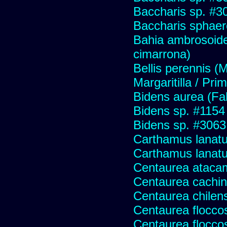
Baccharis sp. #3
Baccharis sphaer
Bahia ambrosoide
cimarrona)
Bellis perennis (M
Margaritilla / Pri
Bidens aurea (Fa
Bidens sp. #1154
Bidens sp. #3063
Carthamus lanat
Carthamus lanatus
Centaurea ataca
Centaurea cachin
Centaurea chilens
Centaurea flocco
Centaurea flocco