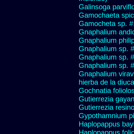
Galinsoga parvifl
Gamochaeta spic
Gamocheta sp. #
Gnaphalium andi
Gnaphalium philip
Gnaphalium sp. 
Gnaphalium sp. 
Gnaphalium sp. #
Gnaphalium viravir
hierba de la diuca
Gochnatia foliolo
Gutierrezia gayan
Gutierrezia resino
Gypothamnium pi
Haplopappus bay
Haplopappus foli