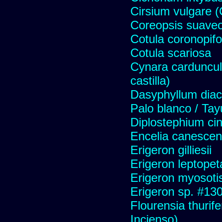
Cirsium vulgare 
Coreopsis suave
Cotula coronopifo
Cotula scariosa
Cynara carduncul
castilla)
Dasyphyllum diaca
Palo blanco / Tay
Diplostephium ci
Encelia canescens 
Erigeron gilliesii
Erigeron leptopet
Erigeron myosoti
Erigeron sp. #13
Flourensia thurif
Incienso)