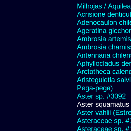
Milhojas / Aquilea
Acrisione denticu
Adenocaulon chil
Ageratina glechon
Ambrosia artemis
Ambrosia chamis
Antennaria chilen
Aphyllocladus den
Arctotheca calend
Aristeguietia sal
Pega-pega)
Aster sp. #3092
Aster squamatus
Aster vahlii (Estre
Asteraceae sp. #
Asteraceae sp. #