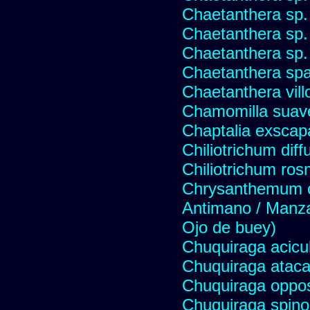
Chaetanthera sp.
Chaetanthera sp.
Chaetanthera sp.
Chaetanthera spat
Chaetanthera vill
Chamomilla suave
Chaptalia exscap
Chiliotrichum dif
Chiliotrichum ros
Chrysanthemum c
Antimano / Manzan
Ojo de buey)
Chuquiraga acicul
Chuquiraga atac
Chuquiraga opposi
Chuquiraga spinos