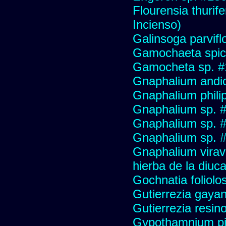
Flourensia thurif
Incienso)
Galinsoga parvifl
Gamochaeta spic
Gamocheta sp. #
Gnaphalium andi
Gnaphalium philip
Gnaphalium sp. 
Gnaphalium sp. 
Gnaphalium sp. #
Gnaphalium viravir
hierba de la diuca
Gochnatia foliolo
Gutierrezia gayan
Gutierrezia resino
Gypothamnium pi