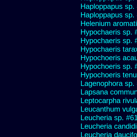
Haploppapus sp.
Haploppapus sp.
Helenium aromati
Hypochaeris sp. 
Hypochaeris sp. #
Hypochaeris tara
Hypochoeris acau
Hypochoeris sp. 
Hypochoeris tenuif
Lagenophora sp.
Lapsana commun
Leptocarpha rivul
Leucanthum vulg
Leucheria sp. #6
Leucheria candid
Leucheria daucifo