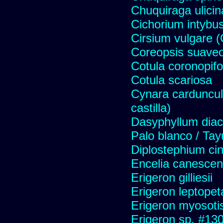
Chuquiraga ulicin
Cichorium intybus
Cirsium vulgare 
Coreopsis suave
Cotula coronopifo
Cotula scariosa
Cynara carduncul
castilla)
Dasyphyllum diaca
Palo blanco / Tay
Diplostephium ci
Encelia canescens 
Erigeron gilliesii
Erigeron leptopet
Erigeron myosoti
Erigeron sp. #13