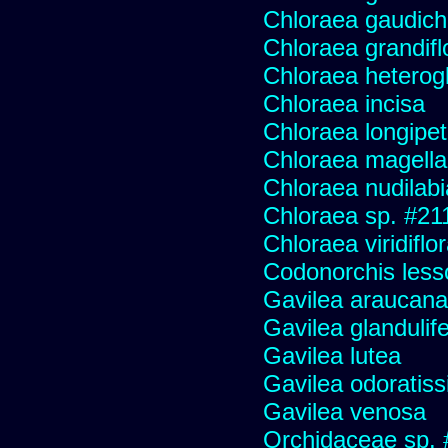
Chloraea gaudich
Chloraea grandifl
Chloraea heterog
Chloraea incisa
Chloraea longipet
Chloraea magella
Chloraea nudilabi
Chloraea sp. #21
Chloraea viridiflo
Codonorchis lesso
Gavilea araucana
Gavilea glandulife
Gavilea lutea
Gavilea odoratis
Gavilea venosa
Orchidaceae sp.