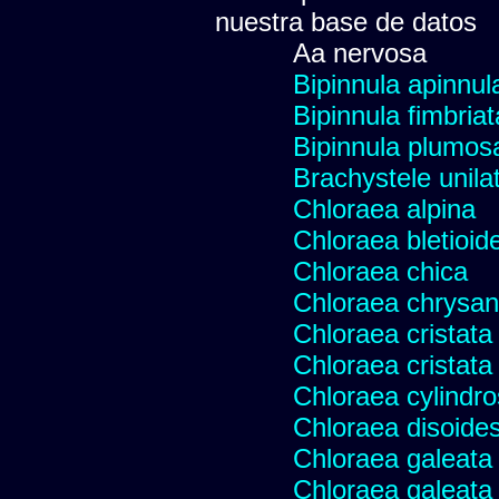
nuestra base de datos
Aa nervosa
Bipinnula apinnul
Bipinnula fimbriat
Bipinnula plumosa
Brachystele unilat
Chloraea alpina
Chloraea bletioid
Chloraea chica
Chloraea chrysan
Chloraea cristata
Chloraea cristata
Chloraea cylindr
Chloraea disoides
Chloraea galeata
Chloraea galeata