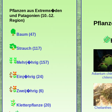
Pflanzen aus Extrems�den
und Patagonien (10.-12.
Region)
Pflan
Baum (47)
Strauch (117)
Mehrj�hrig (157)
Adiantum chil
Einj�hrig (24)
chilen
Zweij�hrig (6)
Kletterpflanze (20)
Cheilanthes