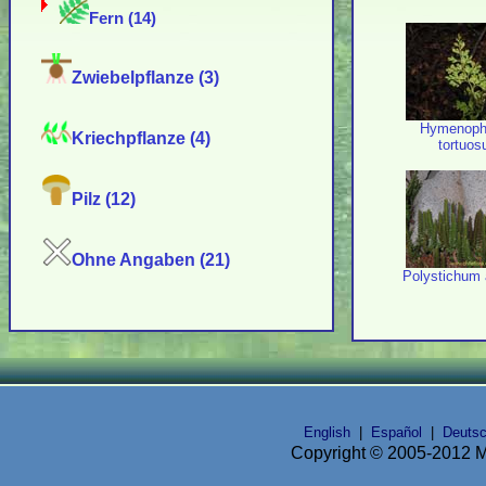
Fern (14)
Zwiebelpflanze (3)
Hymenoph
Kriechpflanze (4)
tortuo
Pilz (12)
Ohne Angaben (21)
Polystichum
English
|
Español
|
Deuts
Copyright © 2005-2012 Mi