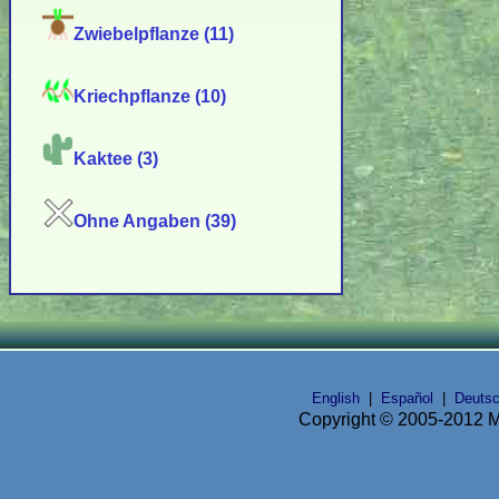
Zwiebelpflanze (11)
Kriechpflanze (10)
Kaktee (3)
Ohne Angaben (39)
English
|
Español
|
Deuts
Copyright © 2005-2012 Mi