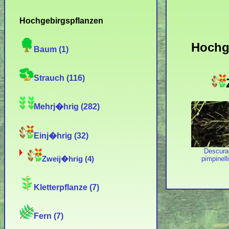
Hochgebirgspflanzen
Hochg
Baum (1)
Strauch (116)
Mehrj�hrig (282)
Einj�hrig (32)
Descura
pimpinelli
Zweij�hrig (4)
Kletterpflanze (7)
Fern (7)