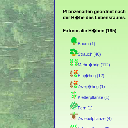
Pflanzenarten geordnet nach
der H�he des Lebensraums.
Extrem alte H�hen (195)
Baum (1)
Strauch (40)
Mehrj�hrig (112)
Einj�hrig (12)
Zweij�hrig (1)
Kletterpflanze (1)
Fern (1)
Zwiebelpflanze (4)