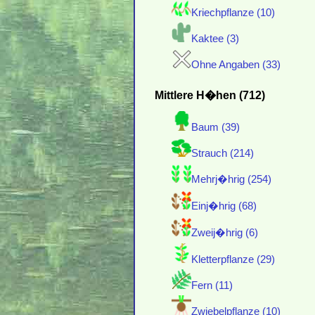
Kriechpflanze (10)
Kaktee (3)
Ohne Angaben (33)
Mittlere H�hen (712)
Baum (39)
Strauch (214)
Mehrj�hrig (254)
Einj�hrig (68)
Zweij�hrig (6)
Kletterpflanze (29)
Fern (11)
Zwiebelpflanze (10)