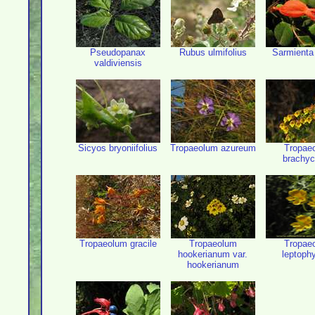
Pseudopanax
Rubus ulmifolius
Sarmienta
valdiviensis
Sicyos bryoniifolius
Tropaeolum azureum
Tropae
brachyc
Tropaeolum gracile
Tropaeolum
Tropae
hookerianum var.
leptoph
hookerianum