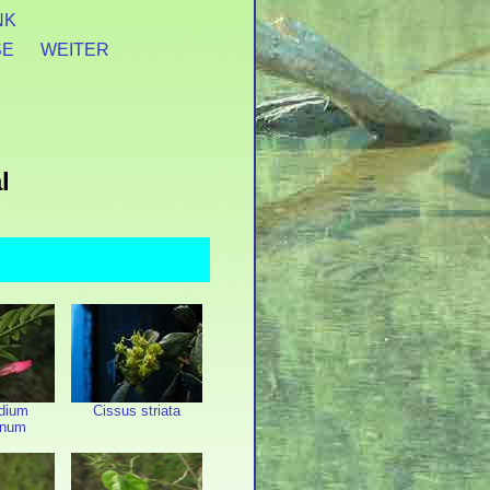
NK
SE
WEITER
l
dium
Cissus striata
anum