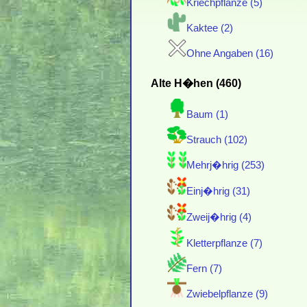
Kriechpflanze (5)
Kaktee (2)
Ohne Angaben (16)
Alte H�hen (460)
Baum (1)
Strauch (102)
Mehrj�hrig (253)
Einj�hrig (31)
Zweij�hrig (4)
Kletterpflanze (7)
Fern (7)
Zwiebelpflanze (9)