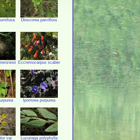
humifusa
Dioscorea parviflora
menziesii
Eccremocarpus scaber
urpurea
Ipomoea purpurea
lor var.
Luzuriaga polyphylla