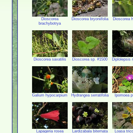
Dioscorea
Dioscorea bryoniifolia
Dioscorea 
brachybotrya
Dioscorea saxatilis
Dioscorea sp. #1500
Diplolepsis 
Galium hypocarpium
Hydrangea serratifolia
Ipomoea p
Lapageria rosea
Lardizabala biternata
Loasa trico