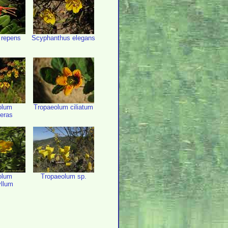
 repens
Scyphanthus elegans
olum
Tropaeolum ciliatum
eras
olum
Tropaeolum sp.
yllum