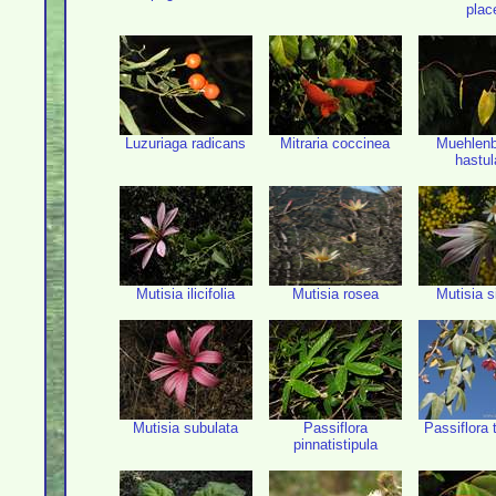
plac
Luzuriaga radicans
Mitraria coccinea
Muehlenb
hastul
Mutisia ilicifolia
Mutisia rosea
Mutisia s
Mutisia subulata
Passiflora
Passiflora t
pinnatistipula