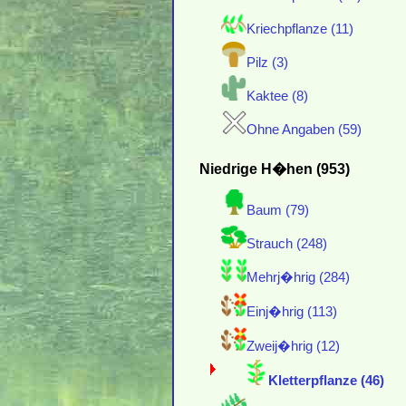
Kriechpflanze (11)
Pilz (3)
Kaktee (8)
Ohne Angaben (59)
Niedrige H�hen (953)
Baum (79)
Strauch (248)
Mehrj�hrig (284)
Einj�hrig (113)
Zweij�hrig (12)
Kletterpflanze (46)