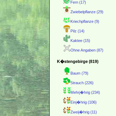
Fern (17)
Zwiebelpflanze (29)
Kriechpflanze (9)
Pilz (14)
Kaktee (15)
Ohne Angaben (87)
K�stengebirge (819)
Baum (79)
Strauch (226)
Mehrj�hrig (234)
Einj�hrig (106)
Zweij�hrig (11)