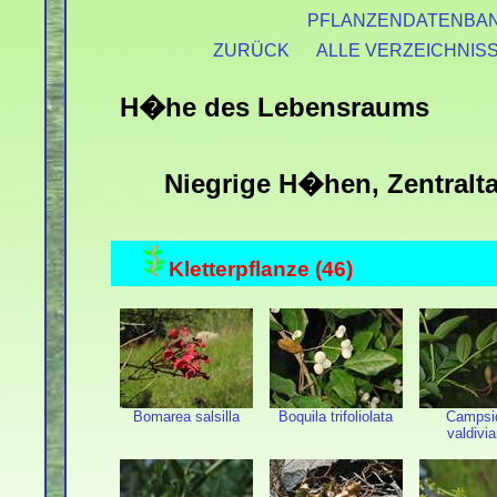
PFLANZENDATENBA
ZURÜCK
ALLE VERZEICHNIS
H�he des Lebensraums
Niegrige H�hen, Zentralta
Kletterpflanze (46)
Bomarea salsilla
Boquila trifoliolata
Campsi
valdivi