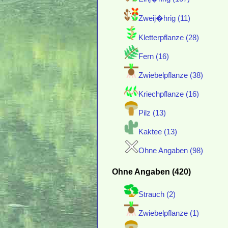
Zweij�hrig (11)
Kletterpflanze (28)
Fern (16)
Zwiebelpflanze (38)
Kriechpflanze (16)
Pilz (13)
Kaktee (13)
Ohne Angaben (98)
Ohne Angaben (420)
Strauch (2)
Zwiebelpflanze (1)