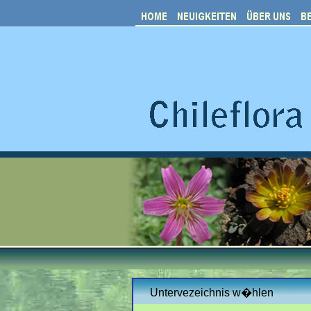
Untervezeichnis w�hlen