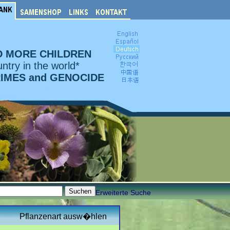
D MORE CHILDREN
ntry in the world*
RIMES and GENOCIDE
Erweiterte Suche
Pflanzenart ausw�hlen