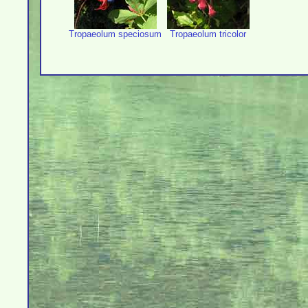
Tropaeolum speciosum
Tropaeolum tricolor