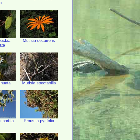
ei
eckia
Mutisia decurrens
ata
inuata
Mutisia spectabilis
ripartita
Proustia pyrifolia