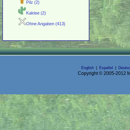
Pilz (2)
Kaktee (2)
Ohne Angaben (413)
English
|
Español
|
Deuts
Copyright © 2005-2012 Mi