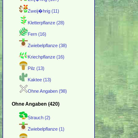
Zweij�hrig (11)
Kletterpflanze (28)
Fern (16)
Zwiebelpflanze (38)
Kriechpflanze (16)
Pilz (13)
Kaktee (13)
Ohne Angaben (98)
Ohne Angaben (420)
Strauch (2)
Zwiebelpflanze (1)