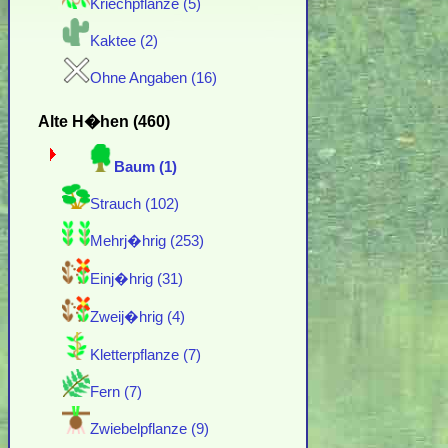
Kriechpflanze (5)
Kaktee (2)
Ohne Angaben (16)
Alte H�hen (460)
Baum (1)
Strauch (102)
Mehrj�hrig (253)
Einj�hrig (31)
Zweij�hrig (4)
Kletterpflanze (7)
Fern (7)
Zwiebelpflanze (9)