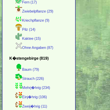
Fern (17)
Zwiebelpflanze (29)
Kriechpflanze (9)
Pilz (14)
Kaktee (15)
Ohne Angaben (87)
K�stengebirge (819)
Baum (79)
Strauch (226)
Mehrj�hrig (234)
Einj�hrig (106)
Zweij�hrig (11)