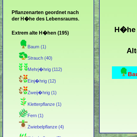
Pflanzenarten geordnet nach
der H�he des Lebensraums.
H�he 
Extrem alte H�hen (195)
Baum (1)
Al
Strauch (40)
Mehrj�hrig (112)
Ba
Einj�hrig (12)
Zweij�hrig (1)
Kletterpflanze (1)
Fern (1)
Zwiebelpflanze (4)