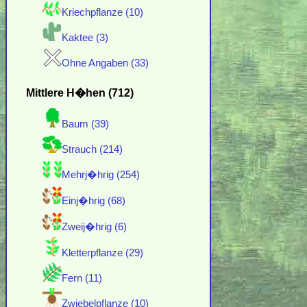
Kriechpflanze (10)
Kaktee (3)
Ohne Angaben (33)
Mittlere H�hen (712)
Baum (39)
Strauch (214)
Mehrj�hrig (254)
Einj�hrig (68)
Zweij�hrig (6)
Kletterpflanze (29)
Fern (11)
Zwiebelpflanze (10)