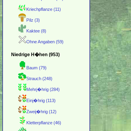
Kriechpflanze (11)
Pilz (3)
Kaktee (8)
Ohne Angaben (59)
Niedrige H�hen (953)
Baum (79)
Strauch (248)
Mehrj�hrig (284)
Einj�hrig (113)
Zweij�hrig (12)
Kletterpflanze (46)