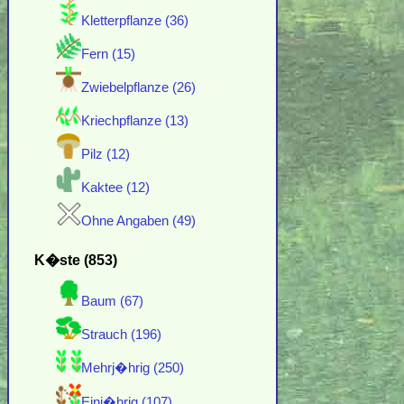
Kletterpflanze (36)
Fern (15)
Zwiebelpflanze (26)
Kriechpflanze (13)
Pilz (12)
Kaktee (12)
Ohne Angaben (49)
K�ste (853)
Baum (67)
Strauch (196)
Mehrj�hrig (250)
Einj�hrig (107)