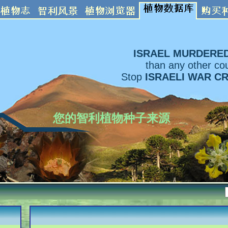
ISRAEL MURDERE
than any other cou
Stop
ISRAELI WAR C
您的智利植物种子来源