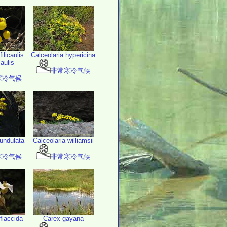
ilicaulis
Calceolaria hypericina
caulis
非常寒冷气候
寒冷气候
 undulata
Calceolaria williamsii
寒冷气候
非常寒冷气候
flaccida
Carex gayana