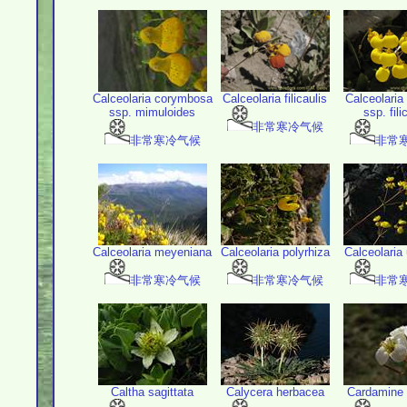
Calceolaria corymbosa
Calceolaria filicaulis
Calceolaria f
ssp. mimuloides
ssp. fili
非常寒冷气候
非常寒冷气候
非常
Calceolaria meyeniana
Calceolaria polyrhiza
Calceolaria
非常寒冷气候
非常寒冷气候
非常
Caltha sagittata
Calycera herbacea
Cardamine 