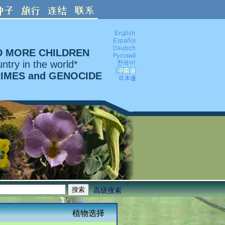
D MORE CHILDREN
ntry in the world*
RIMES and GENOCIDE
高级搜索
植物选择