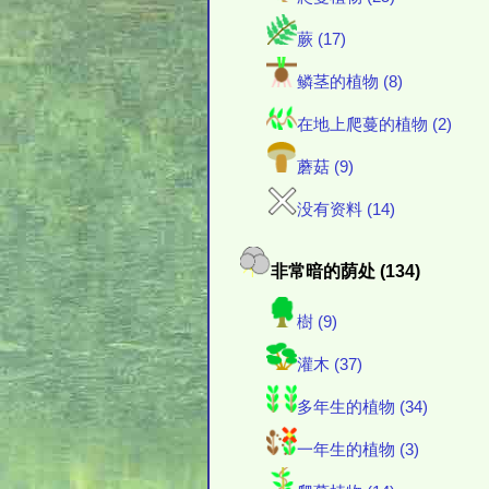
蕨 (17)
鳞茎的植物 (8)
在地上爬蔓的植物 (2)
蘑菇 (9)
没有资料 (14)
非常暗的荫处 (134)
樹 (9)
灌木 (37)
多年生的植物 (34)
一年生的植物 (3)