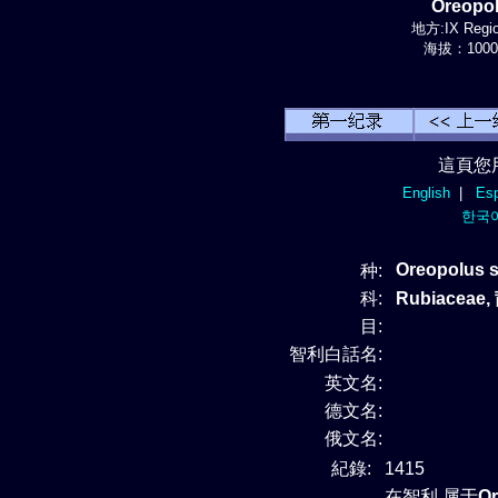
Oreopo
地方:IX Regio
海拔：1000-
這頁您
English
|
Esp
한국
Oreopolus s
种:
科:
Rubiaceae
目:
智利白話名:
英文名:
德文名:
俄文名:
紀錄:
1415
在智利 属于
O