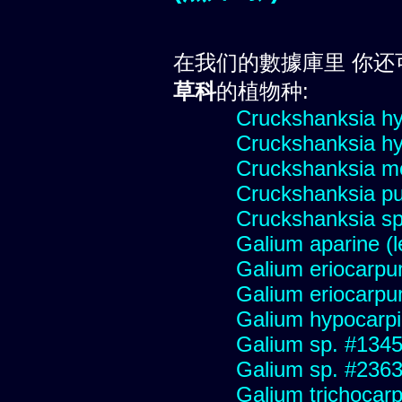
在我们的數據庫里 你还
草科
的植物种:
Cruckshanksia h
Cruckshanksia 
Cruckshanksia m
Cruckshanksia pu
Cruckshanksia s
Galium aparine (
Galium eriocarp
Galium eriocarp
Galium hypocarp
Galium sp. #134
Galium sp. #236
Galium trichocar