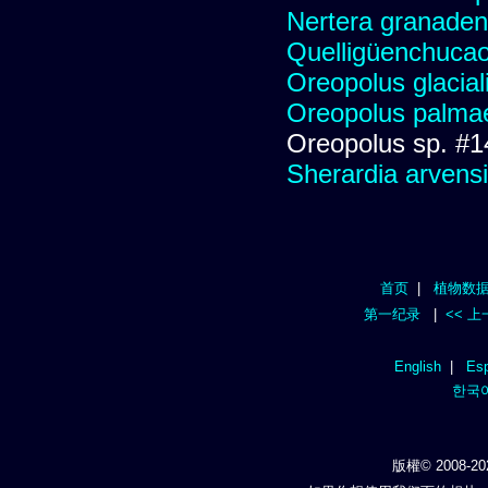
Nertera granadens
Quelligüenchuca
Oreopolus glacial
Oreopolus palma
Oreopolus sp. #
Sherardia arvens
首页
|
植物数
第一纪录
|
<< 
English
|
Esp
한국
版權© 2008-20