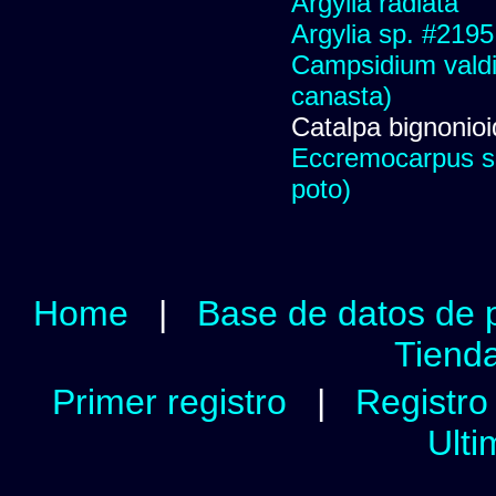
Argylia radiata
Argylia sp. #2195
Campsidium valdiv
canasta)
Catalpa bignonio
Eccremocarpus s
poto)
Home
|
Base de datos de 
Tienda
Primer registro
|
Registro 
Ulti