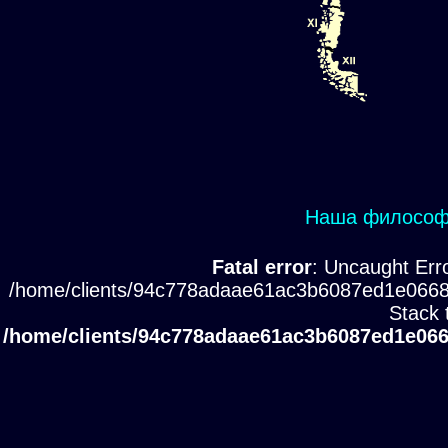
Наша философи
Fatal error
: Uncaught Erro
/home/clients/94c778adaae61ac3b6087ed1e0668
Stack 
/home/clients/94c778adaae61ac3b6087ed1e066