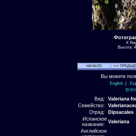
Фотограф
X Reg
Высота: 4
Вы можете пол
English
|
Esp
한국
Вид
:
Valeriana fo
Семейство:
Valerianac
Отряд
:
Dipsacales
Испанское
Valeriana
название:
Английское