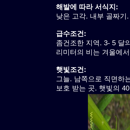
해발에 따라 서식지:
낮은 고각. 내부 골짜기.
급수조건:
좀건조한 지역. 3- 5 달의
리미터의 비는 겨울에서
햇빛조건:
그늘. 남쪽으로 직면하
보호 받는 곳. 햇빛의 40