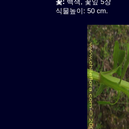
꽃:
백색, 꽃잎 5장
식물높이: 50 cm.