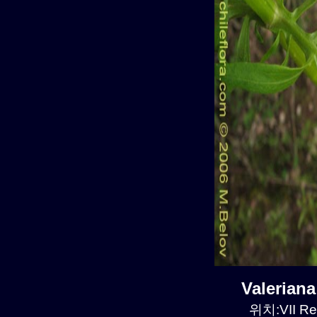
Valerian
위치:VII Re