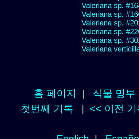
Valeriana sp. #1
Valeriana sp. #1
Valeriana sp. #2
Valeriana sp. #2
Valeriana sp. #3
Valeriana verticill
홈 페이지
|
식물 명부
첫번째 기록
|
<< 이전 
English
|
Españo