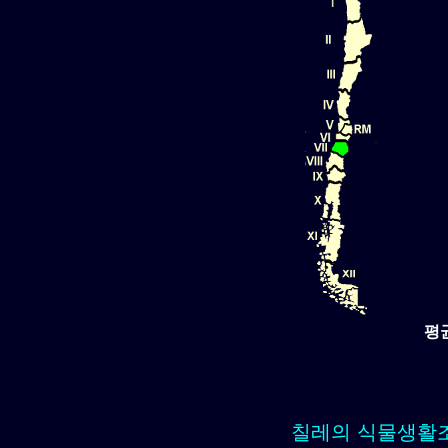
평
칠레의 식물생활