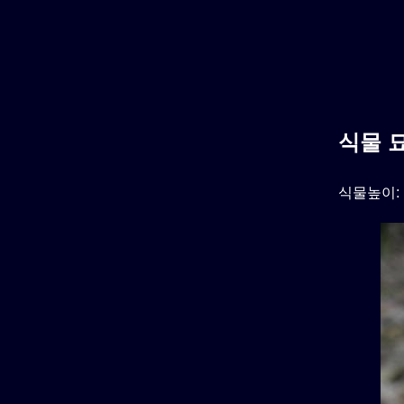
식물 
식물높이: 1