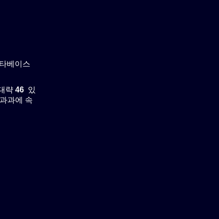
이타베이스
 대략
46
있
타리과과에 속