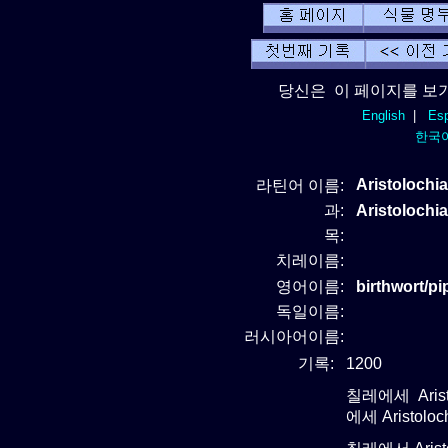
당신은 이 페이지를 보기
English
|
Esp
한국
Aristolochia
라틴어 이름:
과:
Aristoloch
목:
치레이름:
영어이름:
birthwort/p
독일이름:
러시아어이름:
기록:
1200
칠레에세 Arist
에세 Aristol