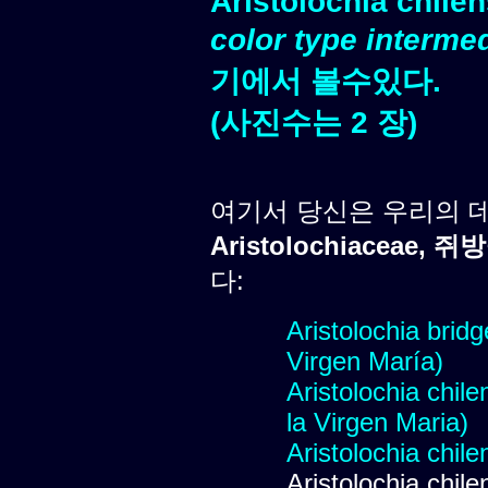
Aristolochia chile
color type interme
기에서 볼수있다.
(사진수는 2 장)
여기서 당신은 우리의 
Aristolochiaceae, 
다:
Aristolochia bridg
Virgen María)
Aristolochia chile
la Virgen Maria)
Aristolochia chile
Aristolochia chile