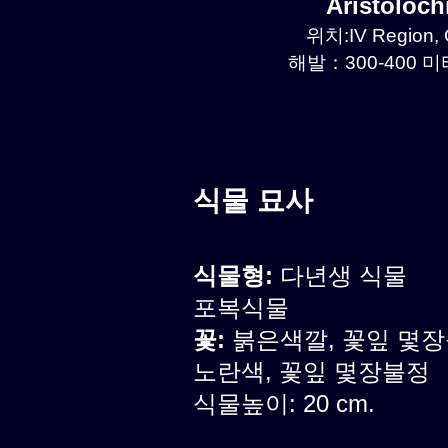
Aristoloc
위치:IV Region, 
해발：300-400 미터
식물 묘사
식물형:
다년생 식물
포복식물
꽃:
붉은색깔, 꽃잎 몇
노란색, 꽃잎 몇장불정
식물높이: 20 cm.