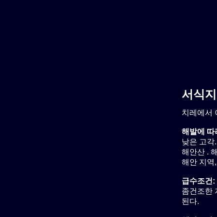
서식지
치레에서 
해발에 따
낮은 고각.
해안산 . 해발
해안 지역, 
급수조건:
좀건조한 지
된다.