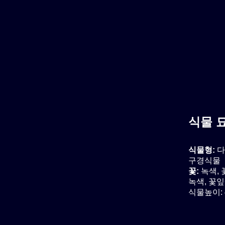
식물 
식물형:
다
구경식물
꽃:
녹색,
녹색, 꽃잎
식물높이: 4