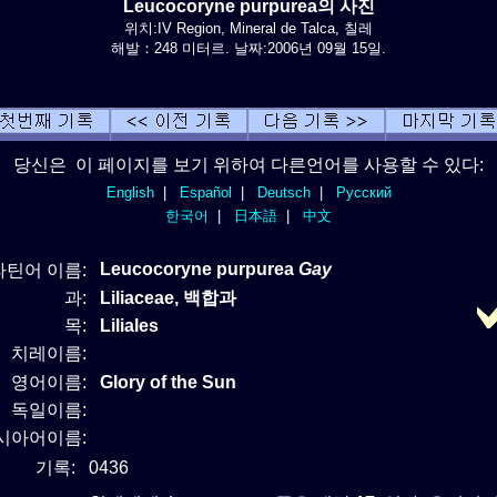
Leucocoryne purpurea의 사진
위치:IV Region, Mineral de Talca, 칠레
해발：248 미터르. 날짜:2006년 09월 15일.
당신은 이 페이지를 보기 위하여 다른언어를 사용할 수 있다:
English
|
Español
|
Deutsch
|
Русский
한국어
|
日本語
|
中文
Leucocoryne purpurea
Gay
라틴어 이름:
과:
Liliaceae, 백합과
목:
Liliales
치레이름:
영어이름:
Glory of the Sun
독일이름:
시아어이름:
기록:
0436