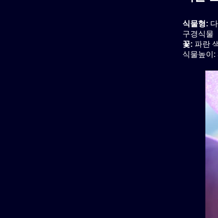
식물형:
다
구경식물
꽃:
파란 색
식물높이: 3