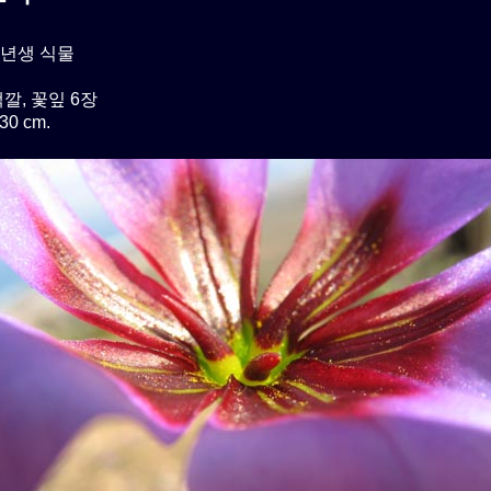
년생 식물
깔, 꽃잎 6장
0 cm.