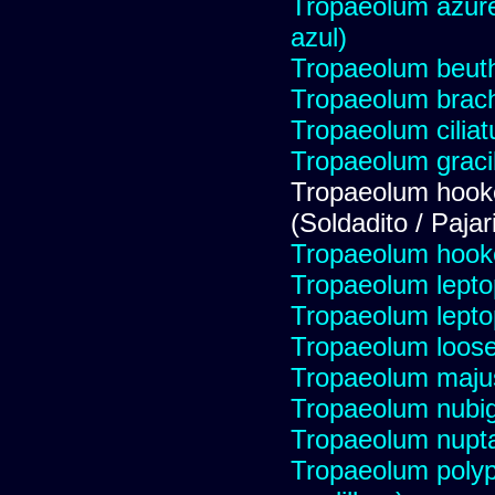
Tropaeolum azureu
azul)
Tropaeolum beuth
Tropaeolum brac
Tropaeolum ciliat
Tropaeolum graci
Tropaeolum hook
(Soldadito / Pajari
Tropaeolum hook
Tropaeolum lepto
Tropaeolum lepto
Tropaeolum looser
Tropaeolum maju
Tropaeolum nub
Tropaeolum nupt
Tropaeolum polyp