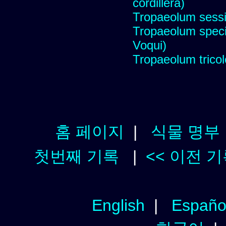
cordillera)
Tropaeolum sessil
Tropaeolum specio
Voqui)
Tropaeolum tricolo
홈 페이지
|
식물 명부
첫번째 기록
|
<< 이전 
English
|
Españo