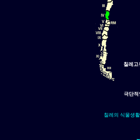
칠레고
극단적인
칠레의 식물생활