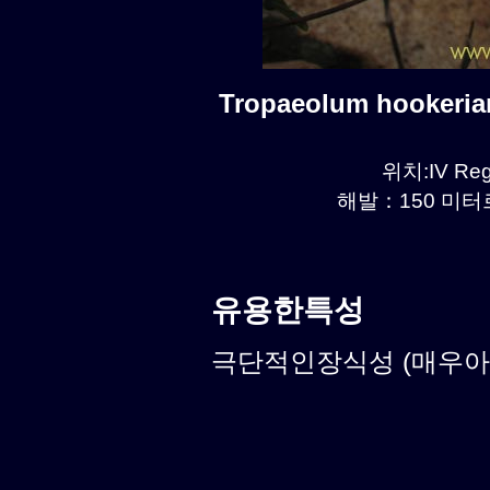
Tropaeolum hookeri
위치:IV Reg
해발：150 미터르.
유용한특성
극단적인장식성 (매우아름