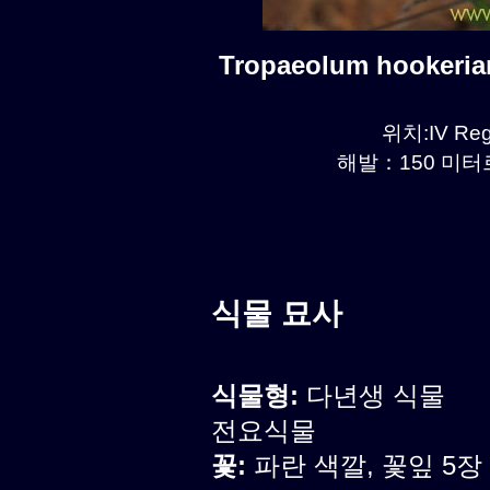
Tropaeolum hookeri
위치:IV Reg
해발：150 미터르.
식물 묘사
식물형:
다년생 식물
전요식물
꽃:
파란 색깔, 꽃잎 5장