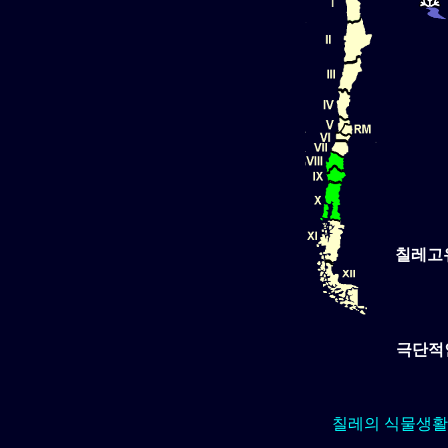
칠레고
극단적인
칠레의 식물생활