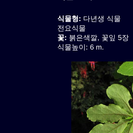
식물형:
다년생 식물
전요식물
꽃:
붉은색깔, 꽃잎 5장
식물높이: 6 m.