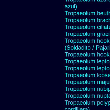
azul)
Tropaeolum beuth
Tropaeolum brac
Tropaeolum ciliat
Tropaeolum graci
Tropaeolum hook
(Soldadito / Pajari
Tropaeolum hook
Tropaeolum lepto
Tropaeolum lepto
Tropaeolum looser
Tropaeolum maju
Tropaeolum nub
Tropaeolum nupt
Tropaeolum polyp
cordillera)