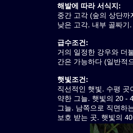
해발에 따라 서식지:
중간 고각 (숲의 상단까
낮은 고각. 내부 골짜기.
급수조건:
거의 일정한 강우와 더불
간은 가능하다 (일반적으로
햇빛조건:
직선적인 햇빛. 수평 곳
약한 그늘. 햇빛의 20 -
그늘. 남쪽으로 직면하
보호 받는 곳. 햇빛의 40