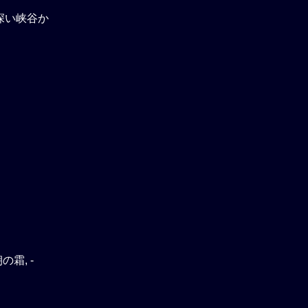
る深い峡谷か
霜, -