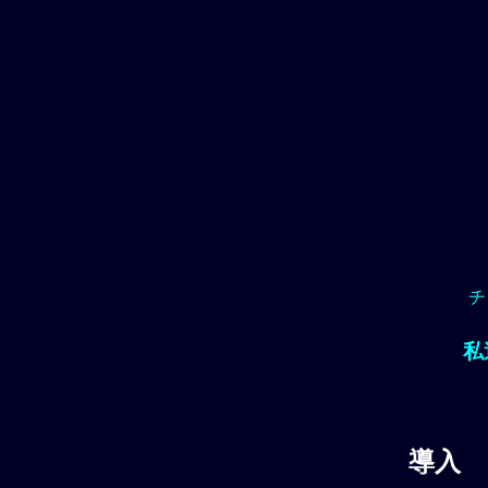
チ
私
導入