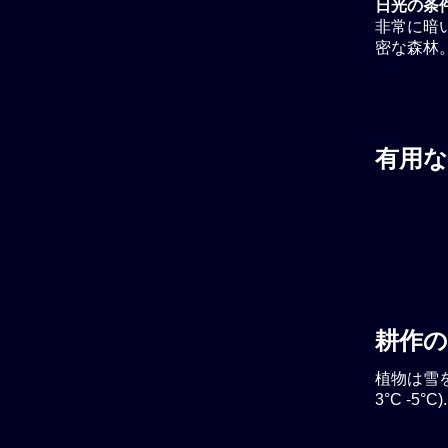
日光の条
非常に暗い
密な森林
有用な
耕作の
植物は雪を
3°C -5°C