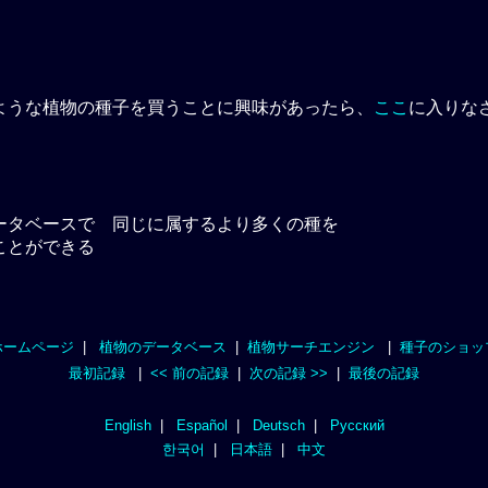
ような植物の種子を買うことに興味があったら、
ここ
に入りなさ
ータベースで 同じ
に属するより多くの種を
ことができる
ホームページ
|
植物のデータベース
|
植物サーチエンジン
|
種子のショッ
最初記録
|
<< 前の記録
|
次の記録 >>
|
最後の記録
English
|
Español
|
Deutsch
|
Русский
한국어
|
日本語
|
中文