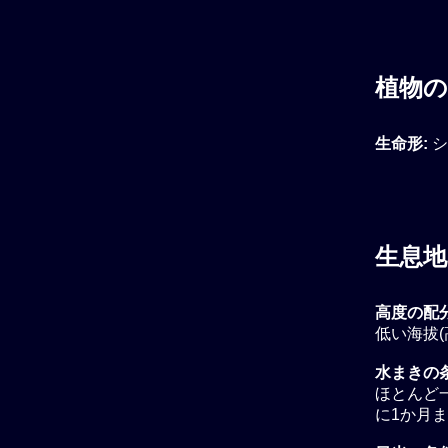
植物の
生命形:
シ
生息地
高度の配
低い海拔(
水まきの条
ほとんど
に1か月ま