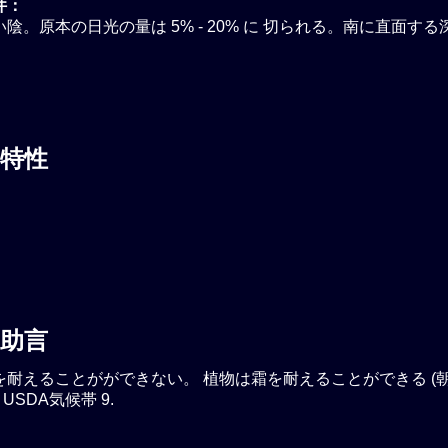
件：
陰。原本の日光の量は 5% - 20% に 切られる。南に直面す
。
特性
助言
耐えることがができない。 植物は霜を耐えることができる (朝の
). USDA気候帯 9.