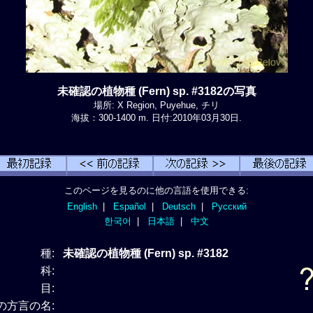
未確認の植物種 (Fern) sp. #3182の写真
場所: X Region, Puyehue, チリ
海拔：300-1400 m. 日付:2010年03月30日.
このページを見るのに他の言語を使用できる:
English
|
Español
|
Deutsch
|
Русский
한국어
|
日本語
|
中文
種:
未確認の植物種 (Fern) sp. #3182
科:
目:
の方言の名: