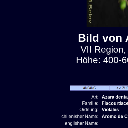
Bild von
VII Region,
Höhe: 400-6
Art:
Azara dent
Familie:
Flacourtiac
Ordnung:
Violales
chilenisher Name:
Aromo de Ca
englisher Name: