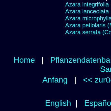
Azara integrifolia
Azara lanceolata
Azara microphylla
Azara petiolaris (
Azara serrata (Co
Home
|
Pflanzendatenba
Sa
Anfang
|
<< zurü
English
|
Españo