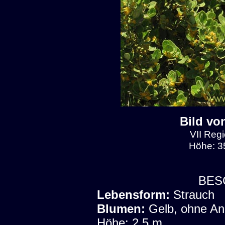
Bild vo
VII Regi
Höhe: 3
BES
Lebensform:
Strauch
Blumen:
Gelb, ohne A
Höhe: 2.5 m.